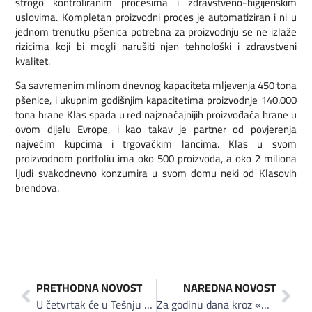
strogo kontroliranim procesima i zdravstveno-higijenskim
uslovima. Kompletan proizvodni proces je automatiziran i ni u
jednom trenutku pšenica potrebna za proizvodnju se ne izlaže
rizicima koji bi mogli narušiti njen tehnološki i zdravstveni
kvalitet.
Sa savremenim mlinom dnevnog kapaciteta mljevenja 450 tona
pšenice, i ukupnim godišnjim kapacitetima proizvodnje 140.000
tona hrane Klas spada u red najznačajnijih proizvođača hrane u
ovom dijelu Evrope, i kao takav je partner od povjerenja
najvećim kupcima i trgovačkim lancima. Klas u svom
proizvodnom portfoliu ima oko 500 proizvoda, a oko 2 miliona
ljudi svakodnevno konzumira u svom domu neki od Klasovih
brendova.
PRETHODNA NOVOST
NAREDNA NOVOST
U četvrtak će u Tešnju biti podignuta najveća zastava Bosne i Hercegovine
Za godinu dana kroz «BH. korpu» Hoše marketa prošlo 150 različitih artikala domaćih proizvođača