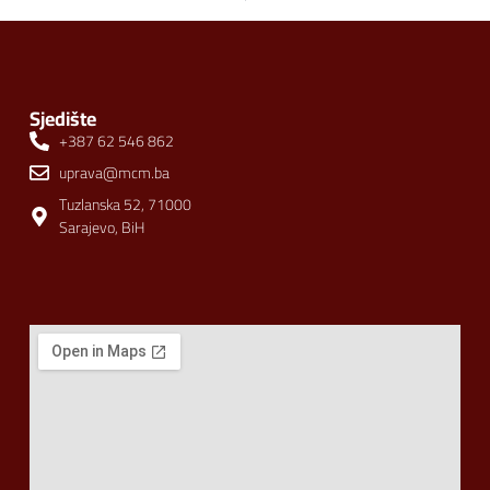
Sjedište
+387 62 546 862
uprava@mcm.ba
Tuzlanska 52, 71000
Sarajevo, BiH