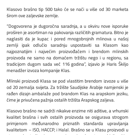
Klasovo brašno tip 500 tako će se naći u više od 30 marketa
širom ove zaljevske zemlje.
“Dogovorena je dugoročna saradnja, a u okviru nove isporuke
proširen je asortiman na pakovanja različitih gramatura. Bitno je
naglasiti da je kupac i pored mnogobrojnih mlinova u našoj
zemlji ipak odlučio saradnju uspostaviti sa Klasom kao
najpoznatijim i najvećim proizvođačem i brendom mlinskih
proizvoda ne samo na domaćem tržištu nego i u regionu, sa
tradicijom dugom sada već 116 godina”, izjavio je Haris Škiljo
menadžer izvoza kompanije Klas.
Mlinski proizvodi Klasa se pod vlastitim brendom izvoze u više
od 20 zemalja svijeta. Za tržište Saudijske Arabije namjenski je
rađen dizajn ambalaže pod brandom Klas na arapskom jeziku,
čime je privučena pažnja ostalih tržišta Arapskog zaljeva.
Klasovo brašno ne sadrži nikakve enzime niti aditive, a vrhunski
kvalitet brašna i svih ostalih proizvoda se osigurava strogom
primjenom međunarodno priznatih standarda upravljanja
kvalitetom – ISO, HACCP, i Halal. Brašno se u Klasu proizvodi u