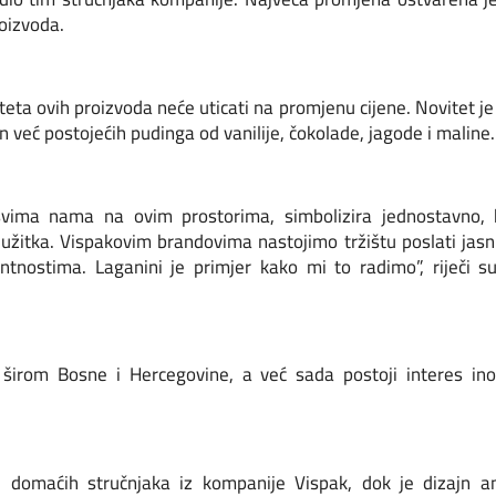
oizvoda.
liteta ovih proizvoda neće uticati na promjenu cijene. Novitet 
n već postojećih pudinga od vanilije, čokolade, jagode i maline.
svima nama na ovim prostorima, simbolizira jednostavno, 
e užitka. Vispakovim brandovima nastojimo tržištu poslati ja
tnostima. Laganini je primjer kako mi to radimo”, riječi
i širom Bosne i Hercegovine, a već sada postoji interes i
e domaćih stručnjaka iz kompanije Vispak, dok je dizajn