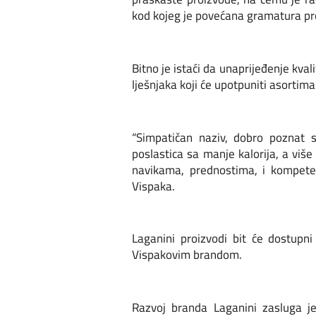
kod kojeg je povećana gramatura pr
Bitno je istaći da unaprijeđenje kva
lješnjaka koji će upotpuniti asortima
“Simpatičan naziv, dobro poznat 
poslastica sa manje kalorija, a viš
navikama, prednostima, i kompeten
Vispaka.
Laganini proizvodi bit će dostupn
Vispakovim brandom.
Razvoj branda Laganini zasluga j