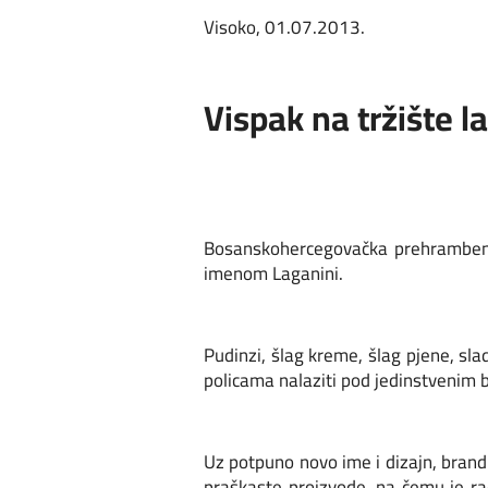
Visoko, 01.07.2013.
Vispak na tržište l
Bosanskohercegovačka prehrambena i
imenom Laganini.
Pudinzi, šlag kreme, šlag pjene, sla
policama nalaziti pod jedinstvenim
Uz potpuno novo ime i dizajn, brand
praškaste proizvode, na čemu je ra