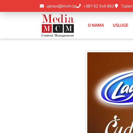
uprava@mcm.ba
+387 62 546 862
Tuzlan
O NAMA
USLUGE