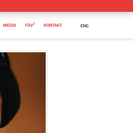
2
MEDIJI
FDV
KONTAKT
ENG