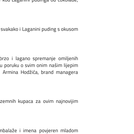
je svakako i Laganini puding s okusom
brzo i lagano spremanje omiljenih
snu poruku o svim onim našim lijepim
 su Armina Hodžića, brand managera
nozemnih kupaca za ovim najnovijim
 ambalaže i imena povjeren mladom