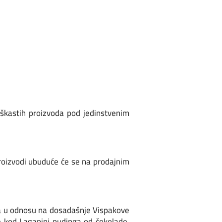
aškastih proizvoda pod jedinstvenim
 proizvodi ubuduće će se na prodajnim
eta u odnosu na dosadašnje Vispakove
e kod Laganini pudinga od čokolade,