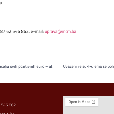
u.
+387 62 546 862, e-mail:
uprava@mcm.ba
Zašto stagniramo, zašto smo na začelju svih pozitivnih euro – atlantskih, ali i globalnih procesa?
Uvaženi reisu-l-ulema se pohv
 546 862
@mcm.ba