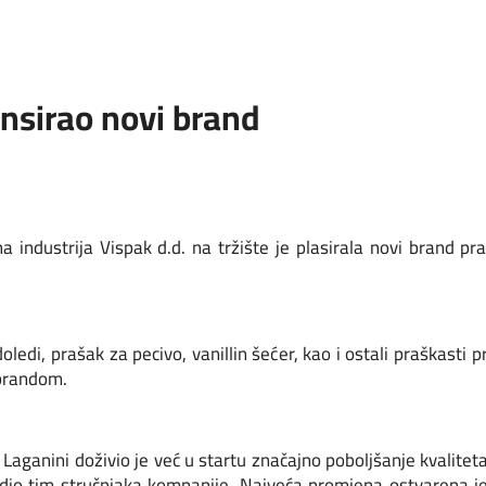
ansirao novi brand
ndustrija Vispak d.d. na tržište je plasirala novi brand pr
doledi, prašak za pecivo, vanillin šećer, kao i ostali praškasti
 brandom.
 Laganini doživio je već u startu značajno poboljšanje kvalit
dio tim stručnjaka kompanije. Najveća promjena ostvarena j