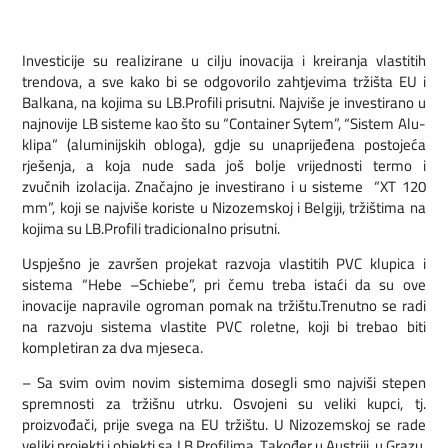
Investicije su realizirane u cilju inovacija i kreiranja vlastitih
trendova, a sve kako bi se odgovorilo zahtjevima tržišta EU i
Balkana, na kojima su LB.Profili prisutni. Najviše je investirano u
najnovije LB sisteme kao što su “Container Sytem”, “Sistem Alu-
klipa” (aluminijskih obloga), gdje su unaprijeđena postojeća
rješenja, a koja nude sada još bolje vrijednosti termo i
zvučnih izolacija. Značajno je investirano i u sisteme “XT 120
mm”, koji se najviše koriste u Nizozemskoj i Belgiji, tržištima na
kojima su LB.Profili tradicionalno prisutni.
Uspješno je završen projekat razvoja vlastitih PVC klupica i
sistema “Hebe –Schiebe”, pri čemu treba istaći da su ove
inovacije napravile ogroman pomak na tržištu.Trenutno se radi
na razvoju sistema vlastite PVC roletne, koji bi trebao biti
kompletiran za dva mjeseca.
– Sa svim ovim novim sistemima dosegli smo najviši stepen
spremnosti za tržišnu utrku. Osvojeni su veliki kupci, tj.
proizvođači, prije svega na EU tržištu. U Nizozemskoj se rade
veliki projekti i objekti sa LB.Profilima. Također u Austriji, u Grazu,