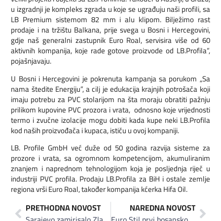
u izgradnji je kompleks zgrada u koje se ugrađuju naši profili, sa
LB Premium sistemom 82 mm i alu klipom. Bilježimo rast
prodaje i na tržištu Balkana, prije svega u Bosni i Hercegovini,
gdje naš generalni zastupnik Euro Roal, servisira više od 60
aktivnih kompanija, koje rade gotove proizvode od LB.Profila”,
pojašnjavaju.
U Bosni i Hercegovini je pokrenuta kampanja sa porukom „Sa
nama štedite Energiju”, a cilj je edukacija krajnjih potrošača koji
imaju potrebu za PVC stolarijom na šta moraju obratiti pažnju
prilikom kupovine PVC prozora i vrata, odnosno koje vrijednosti
termo i zvučne izolacije mogu dobiti kada kupe neki LB.Profila
kod naših proizvođača i kupaca, ističu u ovoj kompaniji.
LB. Profile GmbH već duže od 50 godina razvija sisteme za
prozore i vrata, sa ogromnom kompetencijom, akumuliranim
znanjem i naprednom tehnologijom koja je posljednja riječ u
industriji PVC profila. Prodaju LB.Profila za BiH i ostale zemlje
regiona vrši Euro Roal, također kompanija kćerka Hifa Oil.
PRETHODNA NOVOST
NAREDNA NOVOST
Sarajevo zamirisalo Zlatnom džezvom
Euro Stil prvi bosanskohercegovački trgovac peletom koji je dobio prestižni ENplus® certifikat