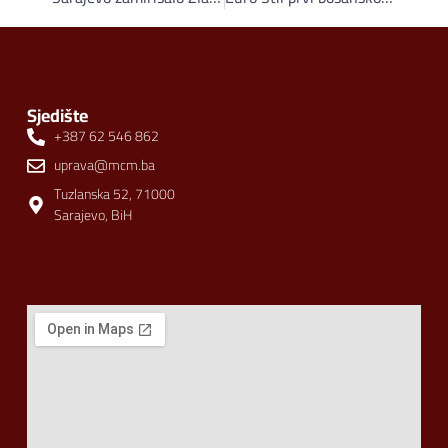
Sjedište
+387 62 546 862
uprava@mcm.ba
Tuzlanska 52, 71000
Sarajevo, BiH