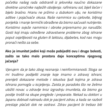
početka našeg rada odstranili iz jelovnika naučno dokazane
direktne uzročnike najtežih oboljenja: rafiniranu sol, bijeli šećer i
bijelo brašno. Hranu ne pržimo u dubokom ulju, ne koristimo
aditive i pojačivače okusa. Naše namirnice su cjelovite, biljnog
porijekla i manje termički obrađene da bismo sačuvali nutrijente.
Koristimo svježe namirnice i obroke pripremamo po narudžbi.
Gosti koji imaju određene zdravstvene probleme zbog ishrane
poput osjetljivosti na gluten ili laktozu, dijabetes, kod nas mogu
pronaći nešto za sebe.
Ako je imunitet jedini koji može pobijediti ovu i druge bolesti,
zašto se tako malo prostora daje konceptima njegovog
jačanja?
Vjerujem da je tako zbog neznanja i neinformiranosti. Stoga se
mi trudimo podijeliti znanje koje imamo o zdravoj ishrani,
prenijeti dokazane metode i iskustva ljudi kojima je zdrava
ishrana pomogla u iscjeljenju. Zaista je paradoks što ne želimo
uložiti novac u zdravlje kroz izgradnju imuniteta, da bismo ga
poslije trošili na skupe preglede i preparate.
Nekad su doktori u
Japanu dobivali naknadu dok je pacijent zdrav, a kada se razboli
prestaje plaćati dok ne ozdravi. Zdrav pacijent bi trebao biti