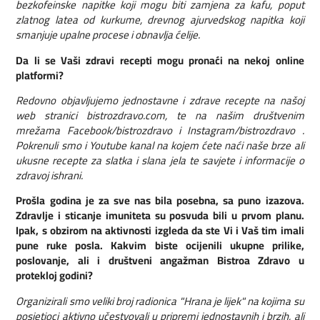
bezkofeinske napitke koji mogu biti zamjena za kafu, poput
zlatnog latea od kurkume, drevnog ajurvedskog napitka koji
smanjuje upalne procese i obnavlja ćelije.
Da li se Vaši zdravi recepti mogu pronaći na nekoj online
platformi?
Redovno objavljujemo jednostavne i zdrave recepte na našoj
web stranici bistrozdravo.com, te na našim društvenim
mrežama Facebook/bistrozdravo i Instagram/bistrozdravo .
Pokrenuli smo i Youtube kanal na kojem ćete naći naše brze ali
ukusne recepte za slatka i slana jela te savjete i informacije o
zdravoj ishrani.
Prošla godina je za sve nas bila posebna, sa puno izazova.
Zdravlje i sticanje imuniteta su posvuda bili u prvom planu.
Ipak, s obzirom na aktivnosti izgleda da ste Vi i Vaš tim imali
pune ruke posla. Kakvim biste ocijenili ukupne prilike,
poslovanje, ali i društveni angažman Bistro
a
Zdravo u
protekloj godini?
Organizirali smo veliki broj radionica "Hrana je lijek" na kojima su
posjetioci aktivno učestvovali u pripremi jednostavnih i brzih, ali