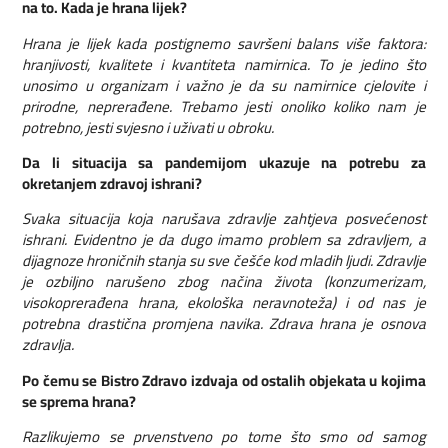
na to. Kada je hrana lijek?
Hrana je lijek kada postignemo savršeni balans više faktora:
hranjivosti, kvalitete i kvantiteta namirnica. To je jedino što
unosimo u organizam i važno je da su namirnice cjelovite i
prirodne, neprerađene. Trebamo jesti onoliko koliko nam je
potrebno, jesti svjesno i uživati u obroku.
Da li situacija sa pandemijom ukazuje na potrebu za
okretanjem zdravoj ishrani?
Svaka situacija koja narušava zdravlje zahtjeva posvećenost
ishrani. Evidentno je da dugo imamo problem sa zdravljem, a
dijagnoze hroničnih stanja su sve češće kod mladih ljudi. Zdravlje
je ozbiljno narušeno zbog načina života (konzumerizam,
visokoprerađena hrana, ekološka neravnoteža) i od nas je
potrebna drastična promjena navika. Zdrava hrana je osnova
zdravlja.
Po čemu se Bistro Zdravo izdvaja od ostalih objekata u kojima
se sprema hrana?
Razlikujemo se prvenstveno po tome što smo od samog