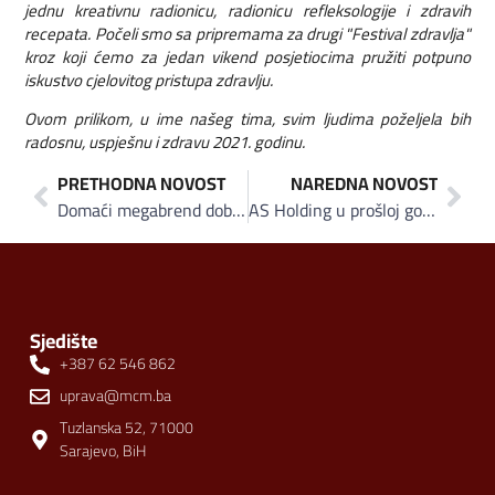
jednu kreativnu radionicu, radionicu refleksologije i zdravih
recepata. Počeli smo sa pripremama za drugi "Festival zdravlja"
kroz koji ćemo za jedan vikend posjetiocima pružiti potpuno
iskustvo cjelovitog pristupa zdravlju.
Ovom prilikom, u ime našeg tima, svim ljudima poželjela bih
radosnu, uspješnu i zdravu 2021. godinu.
PRETHODNA NOVOST
NAREDNA NOVOST
Domaći megabrend dobitnik “Must have” priznanja: Top nagrada za TOPS kvalitet!
AS Holding u prošloj godini povećao izvoz 11 posto, tržišta Zapadne Evrope i Sjeverne Amerike bilježe konstantan rast
Sjedište
+387 62 546 862
uprava@mcm.ba
Tuzlanska 52, 71000
Sarajevo, BiH