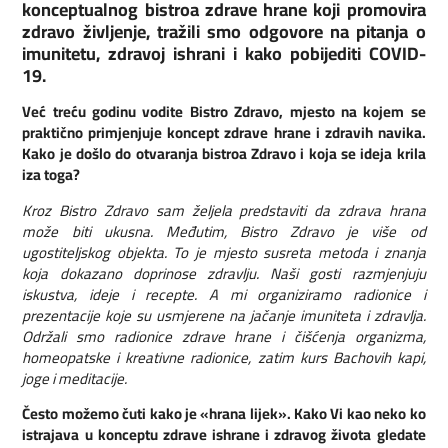
konceptualnog bistroa zdrave hrane koji promovira
zdravo življenje, tražili smo odgovore na pitanja o
imunitetu, zdravoj ishrani i kako pobijediti COVID-
19.
Već treću godinu vodite Bistro Zdravo, mjesto na kojem se
praktično primjenjuje koncept zdrave hrane i zdravih navika.
Kako je došlo do otvaranja bistroa Zdravo i koja se ideja krila
iza toga?
Kroz Bistro Zdravo sam željela predstaviti da zdrava hrana
može biti ukusna. Međutim, Bistro Zdravo je više od
ugostiteljskog objekta. To je mjesto susreta metoda i znanja
koja dokazano doprinose zdravlju. Naši gosti razmjenjuju
iskustva, ideje i recepte. A mi organiziramo radionice i
prezentacije koje su usmjerene na jačanje imuniteta i zdravlja.
Održali smo radionice zdrave hrane i čišćenja organizma,
homeopatske i kreativne radionice, zatim kurs Bachovih kapi,
joge i meditacije.
Često možemo čuti kako je «hrana lijek». Kako Vi kao neko ko
istrajava u konceptu zdrave ishrane i zdravog života gledate