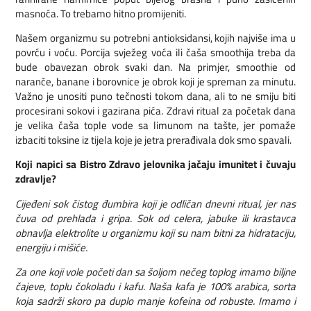
masnoća. To trebamo hitno promijeniti.
Našem organizmu su potrebni antioksidansi, kojih najviše ima u
povrću i voću. Porcija svježeg voća ili čaša smoothija treba da
bude obavezan obrok svaki dan. Na primjer, smoothie od
naranče, banane i borovnice je obrok koji je spreman za minutu.
Važno je unositi puno tečnosti tokom dana, ali to ne smiju biti
procesirani sokovi i gazirana pića. Zdravi ritual za početak dana
je velika čaša tople vode sa limunom na tašte, jer pomaže
izbaciti toksine iz tijela koje je jetra prerađivala dok smo spavali.
Koji napici sa Bistro Zdravo jelovnika jačaju imunitet i čuvaju
zdravlje?
Cijeđeni sok čistog đumbira koji je odličan dnevni ritual, jer nas
čuva od prehlada i gripa. Sok od celera, jabuke ili krastavca
obnavlja elektrolite u organizmu koji su nam bitni za hidrataciju,
energiju i mišiće.
Za one koji vole početi dan sa šoljom nečeg toplog imamo biljne
čajeve, toplu čokoladu i kafu. Naša kafa je 100% arabica, sorta
koja sadrži skoro pa duplo manje kofeina od robuste. Imamo i