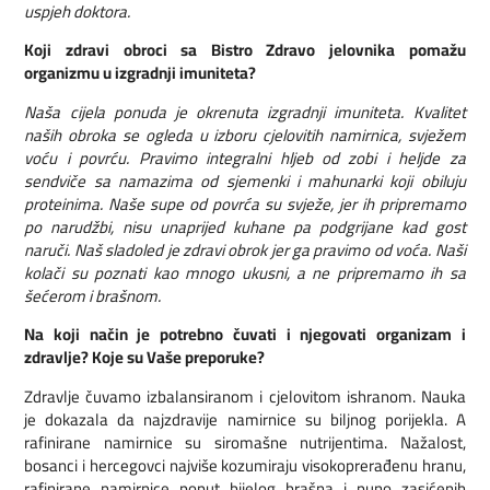
uspjeh doktora.
Koji zdravi obroci sa Bistro Zdravo jelovnika pomažu
organizmu u izgradnji imuniteta?
Naša cijela ponuda je okrenuta izgradnji imuniteta. Kvalitet
naših obroka se ogleda u izboru cjelovitih namirnica, svježem
voću i povrću. Pravimo integralni hljeb od zobi i heljde za
sendviče sa namazima od sjemenki i mahunarki koji obiluju
proteinima. Naše supe od povrća su svježe, jer ih pripremamo
po narudžbi, nisu unaprijed kuhane pa podgrijane kad gost
naruči. Naš sladoled je zdravi obrok jer ga pravimo od voća. Naši
kolači su poznati kao mnogo ukusni, a ne pripremamo ih sa
šećerom i brašnom.
Na koji način je potrebno čuvati i njegovati organizam i
zdravlje? Koje su Vaše preporuke?
Zdravlje čuvamo izbalansiranom i cjelovitom ishranom. Nauka
je dokazala da najzdravije namirnice su biljnog porijekla. A
rafinirane namirnice su siromašne nutrijentima. Nažalost,
bosanci i hercegovci najviše kozumiraju visokoprerađenu hranu,
rafinirane namirnice poput bijelog brašna i puno zasićenih