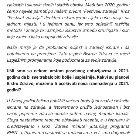
cjelovitih i ukusnih slanih i slatkih obroka. Međutim, 2020. godinu
ćemo najviše pamtiti po našem prvom "Festivalu zdravlja". Kroz
"Festival zdravlja" direktno ostvarujemo cijelu našu misiju na
jednom mjestu i u jednom danu, jer smo objedinili različite
metode i znanja te razmjenu iskustva između stručnjaka i svih
koje zanima kako unaprijediti zdravlje.
Naša misija je da probudimo svijest o zdravoj ishrani i da
potaknemo na promjene. Zato uspjeh Bistroa Zdravo se mjeri
uspješnim promjenama koje poduzmete za svoje zdravlje.
Ušli smo sa nekom vrstom posebnog entuzijazma u 2021.
godinu da bi sve trebalo biti bolje i uspješnije. Kakvi su planovi
Bistro Zdravo, možemo li očekivati nova iznenađenja u 2021.
godini?
U Novoj godini želimo približiti većem broju ljudi značaj cjelovite
ishrane na zdravlje, a istovremeno pružiti jednostavan i brz
način pripreme zdravih obroka putem našeg Youtube kanala.
Stoga nastavljamo redovno objavljivati recepte, a u februaru ih
predstavljamo i kroz "Zdrave minute" jutarnjeg programa
BHRT-a. Planiramo nastaviti sa radionicama, već smo dogovorili