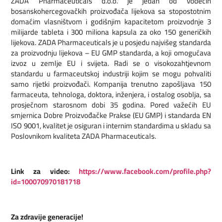
ZADA Pharmaceuticals d.o.o. je jedan od vodećih
bosanskohercegovačkih proizvođača lijekova sa stopostotnim
domaćim vlasništvom i godišnjim kapacitetom proizvodnje 3
milijarde tableta i 300 miliona kapsula za oko 150 generičkih
lijekova. ZADA Pharmaceuticals je u posjedu najvišeg standarda
za proizvodnju lijekova – EU GMP standarda, a koji omogućava
izvoz u zemlje EU i svijeta. Radi se o visokozahtjevnom
standardu u farmaceutskoj industriji kojim se mogu pohvaliti
samo rijetki proizvođači. Kompanija trenutno zapošljava 150
farmaceuta, tehnologa, doktora, inženjera, i ostalog osoblja, sa
prosječnom starosnom dobi 35 godina. Pored važećih EU
smjernica Dobre Proizvođačke Prakse (EU GMP) i standarda EN
ISO 9001, kvalitet je osiguran i internim standardima u skladu sa
Poslovnikom kvaliteta ZADA Pharmaceuticals.
Link za video:
https://www.facebook.com/profile.php?
id=100070970181718
Za zdravije generacije!