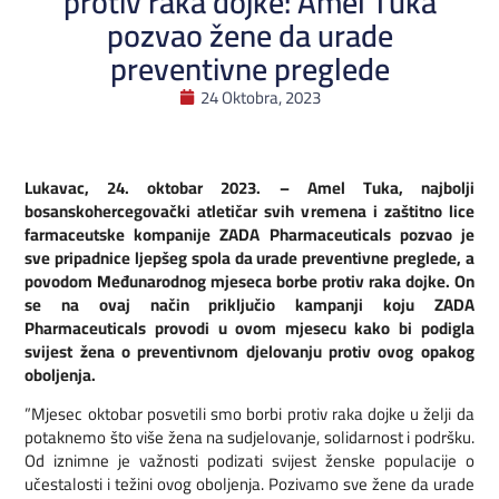
protiv raka dojke: Amel Tuka
pozvao žene da urade
preventivne preglede
24 Oktobra, 2023
Lukavac, 24. oktobar 2023. – Amel Tuka, najbolji
bosanskohercegovački atletičar svih vremena i zaštitno lice
farmaceutske kompanije ZADA Pharmaceuticals pozvao je
sve pripadnice ljepšeg spola da urade preventivne preglede, a
povodom Međunarodnog mjeseca borbe protiv raka dojke. On
se na ovaj način priključio kampanji koju ZADA
Pharmaceuticals provodi u ovom mjesecu kako bi podigla
svijest žena o preventivnom djelovanju protiv ovog opakog
oboljenja.
”Mjesec oktobar posvetili smo borbi protiv raka dojke u želji da
potaknemo što više žena na sudjelovanje, solidarnost i podršku.
Od iznimne je važnosti podizati svijest ženske populacije o
učestalosti i težini ovog oboljenja. Pozivamo sve žene da urade