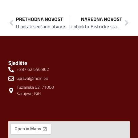
PRETHODNA NOVOST
NAREDNA NOVOST
U petak svečano otvorenje restorana “Mado” u objektu Bistričke stanice u Sarajevu
U objektu Bistričke stanice u Sarajevu svečano otvoren turski restoran svjetskog renomea “Mado”
Sjedište
+387 62 546 862
uprava@mcm.ba
Tuzlanska 52, 71000
Sarajevo, BiH