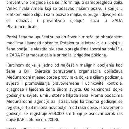
preventivne preglede i da se informiraju o samopregledu dojki.
Veliko hvala Amelu koji se odazvao našem pozivu, i koji je u
kratkom video clipu i sam pozvao majke, supruge i djevojke da
se odazovu i preventivno djeluju”, ističu u ZADA
Pharmaceuticals.
Pozivi ženama upućeni su sa društvenih mreža, te obraćanjem
medijima i javnosti općenito. Potaknuta je interakcija u kojoj su
žene podijelile vlastita iskustva o pregledima i borbi sa bolešću,
a ZADA Pharmaceuticals je priredila i prigodne poklone.
Karcinom dojke je jedno od najčešćih malignih oboljenja kod
žena u BiH. Svjetska zdravstvena organizacija obilježava
Međunarodni mjesec borbe protiv raka dojke s ciljem podizanja
svijesti i promovisanja pravovremene i učinkovite kontrole,
dijagnoze i liječenja žena širom svijeta. Od karcinoma dojke
godišnje u svijetu umiru stotine hiljada žena. Prema podacima
Međunarodne agencije za istraživanje karcinoma godišnje se
registruje 1,38 miliona novoboljelih od raka dojke. Istovremeno
godišnje se registruje 458.000 smrti čiji je osnovni uzrok rak
dojke (IARC, Globocon, 2008).