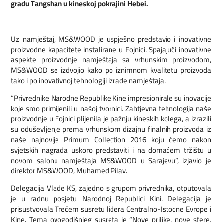
gradu Tangshan u kineskoj pokrajini Hebei.
Uz namještaj, MS&WOOD je uspješno predstavio i inovativne
proizvodne kapacitete instalirane u Fojnici. Spajajući inovativne
aspekte proizvodnje namještaja sa vrhunskim proizvodom,
MS&WOOD se izdvojio kako po iznimnom kvalitetu proizvoda
tako i po inovativnoj tehnologiji izrade namještaja.
“Privrednike Narodne Republike Kine impresionirale su inovacije
koje smo primijenili u našoj tvornici. Zahtjevna tehnologija naše
proizvodnje u Fojnici plijenila je pažnju kineskih kolega, a izrazili
su oduševljenje prema vrhunskom dizajnu finalnih proizvoda iz
naše najnovije Primum Collection 2016 koju ćemo nakon
svjetskih nagrada uskoro predstaviti i na domaćem tržištu u
novom salonu namještaja MS&WOOD u Sarajevu”, izjavio je
direktor MS&WOOD, Muhamed Pilav.
Delegacija Vlade KS, zajedno s grupom privrednika, otputovala
je u radnu posjetu Narodnoj Republici Kini. Delegacija je
prisustvovala Trećem susretu lidera Centralno-Istocne Evrope i
Kine. Tema ovogodišnjeg susreta je “Nove prilike, nove sfere,