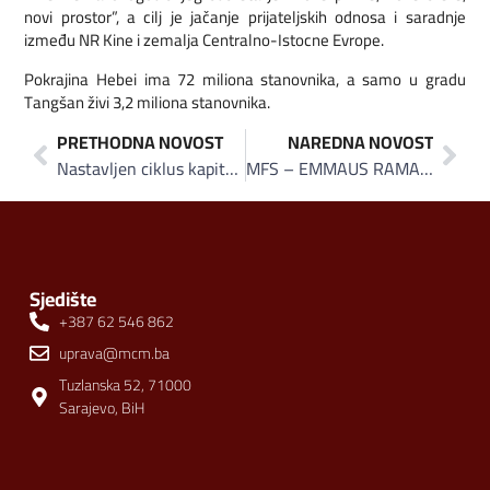
novi prostor”, a cilj je jačanje prijateljskih odnosa i saradnje
između NR Kine i zemalja Centralno-Istocne Evrope.
Pokrajina Hebei ima 72 miliona stanovnika, a samo u gradu
Tangšan živi 3,2 miliona stanovnika.
PRETHODNA NOVOST
NAREDNA NOVOST
Nastavljen ciklus kapitalnih ulaganja: Visoko postalo veliko gradilište
MFS – EMMAUS RAMAZAN 2016: IFTARI I RAMAZANSKI PAKETI ZA POSTAČE ŠIROM BOSNE I HERCEGOVINE
Sjedište
+387 62 546 862
uprava@mcm.ba
Tuzlanska 52, 71000
Sarajevo, BiH