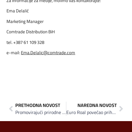
Za informacije za medije, molimo vas kontaktirajte:
Ema Delalić
Marketing Manager
Comtrade Distribution BiH
tel. +387 61 109 328
e-mail:
Ema.Delalic@comtrade.com
PRETHODNA NOVOST
NAREDNA NOVOST
Promovirajući prirodne ljepote Bosne i Hercegovine ProCredit Bank pokrenula kampanju za anti-stres bankarstvo
Euro Roal povećao prihode 35 posto