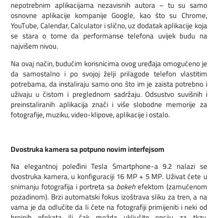
nepotrebnim aplikacijama nezavisnih autora – tu su samo
osnovne aplikacije kompanije Google, kao što su Chrome,
YouTube, Calendar, Calculator i slično, uz dodatak aplikacije koja
se stara o tome da performanse telefona uvijek budu na
najvišem nivou.
Na ovaj način, budućim korisnicima ovog uređaja omogućeno je
da samostalno i po svojoj želji prilagode telefon vlastitim
potrebama, da instaliraju samo ono što im je zaista potrebno i
uživaju u čistom i preglednom sadržaju. Odsustvo suvišnih i
preinstaliranih aplikacija znači i više slobodne memorije za
fotografije, muziku, video-klipove, aplikacije i ostalo.
Dvostruka kamera sa potpuno novim interfejsom
Na elegantnoj poleđini Tesla Smartphone-a 9.2 nalazi se
dvostruka kamera, u konfiguraciji 16 MP + 5 MP. Uživat ćete u
snimanju fotografija i portreta sa
bokeh
efektom (zamućenom
pozadinom). Brzi automatski fokus izoštrava sliku za tren, a na
vama je da odlučite da li ćete na fotografiji primijeniti i neki od
brojnih efekata ili čak možda uključite opciju za tkzv.