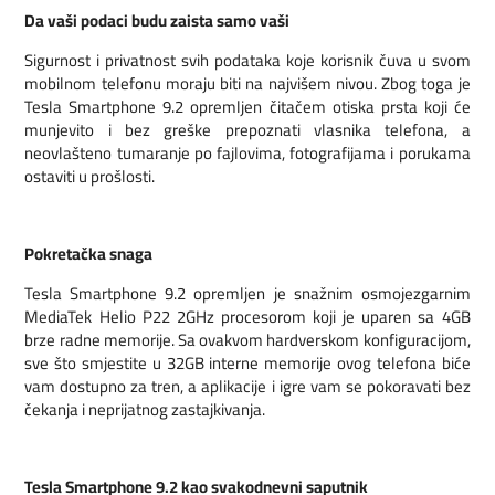
Da vaši podaci budu zaista samo vaši
Sigurnost i privatnost svih podataka koje korisnik čuva u svom
mobilnom telefonu moraju biti na najvišem nivou. Zbog toga je
Tesla Smartphone 9.2 opremljen čitačem otiska prsta koji će
munjevito i bez greške prepoznati vlasnika telefona, a
neovlašteno tumaranje po fajlovima, fotografijama i porukama
ostaviti u prošlosti.
Pokretačka snaga
Tesla Smartphone 9.2 opremljen je snažnim osmojezgarnim
MediaTek Helio P22 2GHz procesorom koji je uparen sa 4GB
brze radne memorije. Sa ovakvom hardverskom konfiguracijom,
sve što smjestite u 32GB interne memorije ovog telefona biće
vam dostupno za tren, a aplikacije i igre vam se pokoravati bez
čekanja i neprijatnog zastajkivanja.
Tesla Smartphone 9.2 kao svakodnevni saputnik