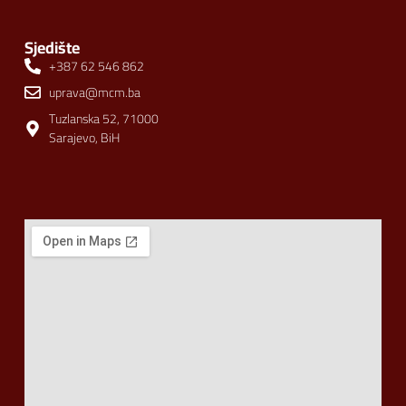
Sjedište
+387 62 546 862
uprava@mcm.ba
Tuzlanska 52, 71000
Sarajevo, BiH