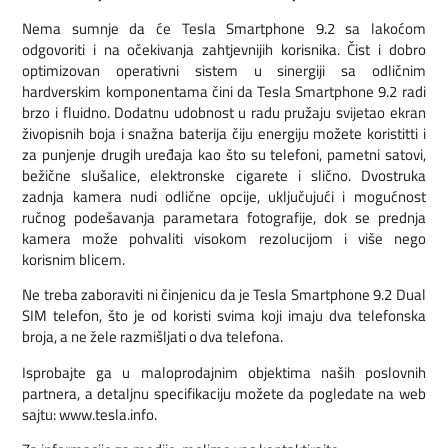
Nema sumnje da će Tesla Smartphone 9.2 sa lakoćom
odgovoriti i na očekivanja zahtjevnijih korisnika. Čist i dobro
optimizovan operativni sistem u sinergiji sa odličnim
hardverskim komponentama čini da Tesla Smartphone 9.2 radi
brzo i fluidno. Dodatnu udobnost u radu pružaju svijetao ekran
živopisnih boja i snažna baterija čiju energiju možete koristitti i
za punjenje drugih uređaja kao što su telefoni, pametni satovi,
bežične slušalice, elektronske cigarete i slično. Dvostruka
zadnja kamera nudi odlične opcije, uključujući i mogućnost
ručnog podešavanja parametara fotografije, dok se prednja
kamera može pohvaliti visokom rezolucijom i više nego
korisnim blicem.
Ne treba zaboraviti ni činjenicu da je Tesla Smartphone 9.2 Dual
SIM telefon, što je od koristi svima koji imaju dva telefonska
broja, a ne žele razmišljati o dva telefona.
Isprobajte ga u maloprodajnim objektima naših poslovnih
partnera, a detaljnu specifikaciju možete da pogledate na web
sajtu: www.tesla.info.