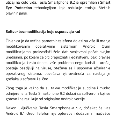
uticaj na čulo vida, Tesla Smartphone 9.2 je opremljen i
Smart
Eye Protection
tehnologijom koja redukuje emisiju štetnih
plavih nijansi.
Softver bez modifikacija koje usporavaju rad
Činjenica je da većina pametnih telefona dolazi sa više ili manje
modifikovanim operativnim sistemom Android. Ovim
modifikacijama proizvođači žele dati svojevrsni pečat svojim
uređajima, po kojem će biti prepoznati i jedinstveni. Ipak, previše
modifikacija često donosi više problema nego koristi – uređaj
postaje osetljiviji na viruse, otežava se i usporava ažuriranje
operativnog sistema, povećava vjerovatnoća za nastajanje
grešaka u softveru i slično.
Zbog toga je važno da su takve modifikacije suptilne i mudro
odmjerene, a Tesla Smartphone 9.2 dolazi sa softverom koji se
gotovo i ne razlikuje od originalne Android verzije.
Nakon uključivanja Tesla Smartphone-a 9.2, dočekat će vas
Android 8.1 Oreo. Telefon nije opterećen dodatnim i najčešće