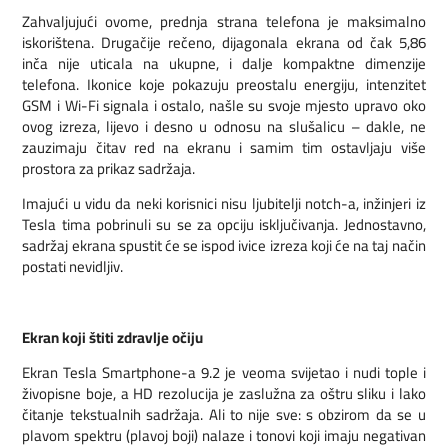
Zahvaljujući ovome, prednja strana telefona je maksimalno
iskorištena. Drugačije rečeno, dijagonala ekrana od čak 5,86
inča nije uticala na ukupne, i dalje kompaktne dimenzije
telefona. Ikonice koje pokazuju preostalu energiju, intenzitet
GSM i Wi-Fi signala i ostalo, našle su svoje mjesto upravo oko
ovog izreza, lijevo i desno u odnosu na slušalicu – dakle, ne
zauzimaju čitav red na ekranu i samim tim ostavljaju više
prostora za prikaz sadržaja.
Imajući u vidu da neki korisnici nisu ljubitelji notch-a, inžinjeri iz
Tesla tima pobrinuli su se za opciju isključivanja. Jednostavno,
sadržaj ekrana spustit će se ispod ivice izreza koji će na taj način
postati nevidljiv.
Ekran koji štiti zdravlje očiju
Ekran Tesla Smartphone-a 9.2 je veoma svijetao i nudi tople i
živopisne boje, a HD rezolucija je zaslužna za oštru sliku i lako
čitanje tekstualnih sadržaja. Ali to nije sve: s obzirom da se u
plavom spektru (plavoj boji) nalaze i tonovi koji imaju negativan