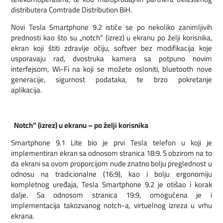
distributera Comtrade Distribution BiH.
Novi Tesla Smartphone 9.2 ističe se po nekoliko zanimljivih
prednosti kao što su „notch“ (izrez) u ekranu po želji korisnika,
ekran koji štiti zdravlje očiju, softver bez modifikacija koje
usporavaju rad, dvostruka kamera sa potpuno novim
interfejsom, Wi-Fi na koji se možete osloniti, bluetooth nove
generacije, sigurnost podataka, te brzo pokretanje
aplikacija.
„Notch“ (izrez) u ekranu – po želji korisnika
Smartphone 9.1 Lite bio je prvi Tesla telefon u koji je
implementiran ekran sa odnosom stranica 18:9. S obzirom na to
da ekrani sa ovom proporcijom nude znatno bolju preglednost u
odnosu na tradicionalne (16:9), kao i bolju ergonomiju
kompletnog uređaja, Tesla Smartphone 9.2 je otišao i korak
dalje. Sa odnosom stranica 19:9, omogućena je i
implementacija takozvanog notch-a, virtuelnog izreza u vrhu
ekrana.