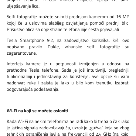
uljepšavanje lica.
Selfi fotografije možete snimiti prednjom kamerom od 16 MP
kojoj će u uslovima slabijeg osvjetljenja pomoći prednji blic.
Prisustvo blica sa obje strane telefona nije česta pojava, ali
Tesla Smartphone 9.2, na zadovoljstvo korisnika, krši ovo
nepisano pravilo. Dakle, vrhunske selfi fotografije su
zagarantovane.
Interfejs kamere je u potpunosti izmijenjen u odnosu na
prethodne Tesla telefone. Sada je još intuitivniji, pregledniji,
funkcionalniji i jednostavniji za korištenje. Sve opcije su vam
nadohvat ruke i zaista je lako u bilo kom trenutku izabrati
odgovarajuća podešavanja.
Wi-Fi na koji se možete osloniti
Kada Wi-Fi na nekim telefonima ne radi kako bi trebalo čak i ako
je jačina signala zadovoljavajuća, uzrok je „gužva“ koja se zbog
tehničkih ograničenja javlja na frekvenciji od 2,4 GHz (na kojoj