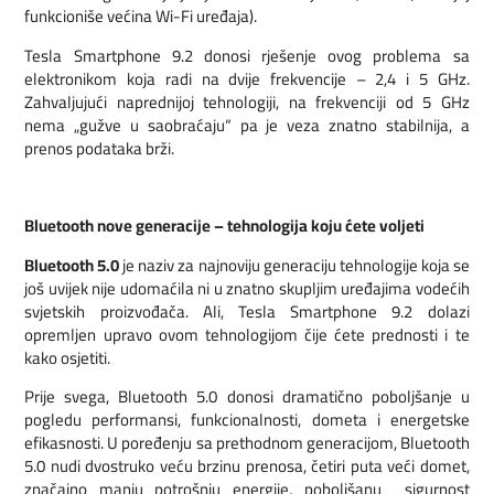
funkcioniše većina Wi-Fi uređaja).
Tesla Smartphone 9.2 donosi rješenje ovog problema sa
elektronikom koja radi na dvije frekvencije – 2,4 i 5 GHz.
Zahvaljujući naprednijoj tehnologiji, na frekvenciji od 5 GHz
nema „gužve u saobraćaju“ pa je veza znatno stabilnija, a
prenos podataka brži.
Bluetooth nove generacije – tehnologija koju ćete voljeti
Bluetooth 5.0
je naziv za najnoviju generaciju tehnologije koja se
još uvijek nije udomaćila ni u znatno skupljim uređajima vodećih
svjetskih proizvođača. Ali, Tesla Smartphone 9.2 dolazi
opremljen upravo ovom tehnologijom čije ćete prednosti i te
kako osjetiti.
Prije svega, Bluetooth 5.0 donosi dramatično poboljšanje u
pogledu performansi, funkcionalnosti, dometa i energetske
efikasnosti. U poređenju sa prethodnom generacijom, Bluetooth
5.0 nudi dvostruko veću brzinu prenosa, četiri puta veći domet,
značajno manju potrošnju energije, poboljšanu sigurnost