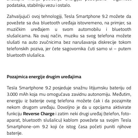
podataka, stabilniju vezu i ostalo.
Zahvaljujući ovoj tehnologiji, Tesla Smartphone 9.2 možete da
povežete sa dva bluetooth uređaja istovremeno, na primjer, sa
muzičkim uređajem u svom automobilu i bluetooth
slušalicama. Na ovaj način, muziku sa svog telefona možete
slušati na auto zvučnicima bez narušavanja diskrecije tokom
telefonskih poziva, jer ćete sagovornika čuti samo vi – putem
bluetooth slušalica.
Pozajmica energije drugim uređajima
Tesla Smartphone 9.2 posjeduje snažnu litijumsku bateriju od
3.000 mAh koja mu omogućava zavidnu autonomiju. Međutim,
energiju iz baterije ovog telefona možete čak i da pozajmite
nekom drugom uređaju. Dovoljno je da u opcijama aktivirate
funkciju
Reverse Charge
i zatim neki drugi uređaj (telefon, foto-
aparat, bluetooth slušalicu) kablom povežete sa svojim Tesla
Smartphone-om 9.2 koji će istog časa početi puniti njihove
baterije.