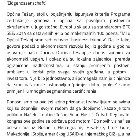
‘Eidgenossenschaft’.
Općina Tešanj, stoji u pojašnjenju, ispunjava kriterije Programa
certifikacije gradova i općina sa povoljnim poslovnim
okruženjem u Jugoistočnoj Evropi u skladu sa standardom BFC
SEE: 2014 sa ostavrenih 94.6 od maksimalnih 100 poena. “Mi u
Općini Tešanj smo već odavno ‘business friendly’. Da je tako,
govore podaci o ekonomskom razvoju koji iz godine u godinu
ostvaruje naša Općina. Općina Tešanj je danas sinonim za
ekonomski uspjeh, i dokaz da su lokalne zajednice, premda
ograničene nadležnostima, u stanju promijeniti poslovni
ambijent u korist prije svega svojih građana, a potom i
investitora. Nije bilo jednostavno, ali pomagala nam je činjenica
da smo naš ranije ustanovljen ‘primjer dobre prakse’ samo
primijenili u mnogim segmentima certificiranja.
Ponosni smo na ovo još jedno priznanje, i zahvaljujem se svima
koji su doprinijeli svojim radom da ga dobijemo”, kazao je tom
prilikom Načelnik općine Tešanj Suad Huskić. Četvrti Regionalni
kongres ove godine se održava pod motom “Do novih visina”, sa
učesnicima iz Bosne i Hercegovine, Hrvatske, Crne Gore,
Makedonije i Srbije, američkog USAID-a i njemačkog GIZ-a, a na