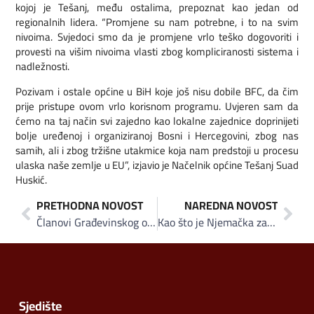
kojoj je Tešanj, među ostalima, prepoznat kao jedan od
regionalnih lidera. “Promjene su nam potrebne, i to na svim
nivoima. Svjedoci smo da je promjene vrlo teško dogovoriti i
provesti na višim nivoima vlasti zbog kompliciranosti sistema i
nadležnosti.
Pozivam i ostale općine u BiH koje još nisu dobile BFC, da čim
prije pristupe ovom vrlo korisnom programu. Uvjeren sam da
ćemo na taj način svi zajedno kao lokalne zajednice doprinijeti
bolje uređenoj i organiziranoj Bosni i Hercegovini, zbog nas
samih, ali i zbog tržišne utakmice koja nam predstoji u procesu
ulaska naše zemlje u EU”, izjavio je Načelnik općine Tešanj Suad
Huskić.
PRETHODNA NOVOST
NAREDNA NOVOST
Članovi Građevinskog odbora Centra za djecu i mlade IKRE prezentirali projekat premijeru Kantona Sarajevo Elmedinu Konakoviću
Kao što je Njemačka za automobile, BiH može biti brand br. 1 u svijetu za proizvodnju namještaja
Sjedište