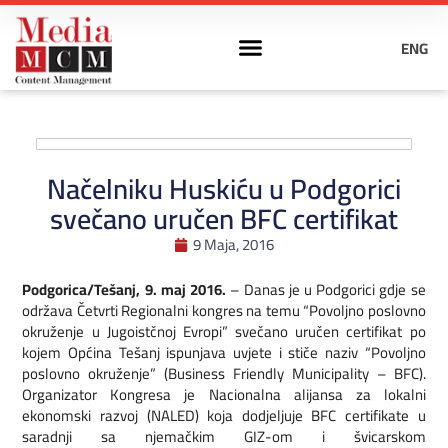
ENG
Načelniku Huskiću u Podgorici
svečano uručen BFC certifikat
9 Maja, 2016
Podgorica/Tešanj, 9. maj 2016.
– Danas je u Podgorici gdje se
održava Četvrti Regionalni kongres na temu “Povoljno poslovno
okruženje u Jugoistčnoj Evropi” svečano uručen certifikat po
kojem Općina Tešanj ispunjava uvjete i stiče naziv “Povoljno
poslovno okruženje” (Business Friendly Municipality – BFC).
Organizator Kongresa je Nacionalna alijansa za lokalni
ekonomski razvoj (NALED) koja dodjeljuje BFC certifikate u
saradnji sa njemačkim GIZ-om i švicarskom