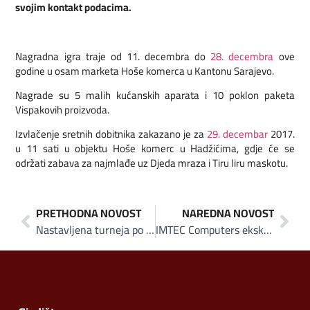
svojim kontakt podacima.
Nagradna igra traje od 11. decembra do
28. decembra
ove
godine u osam marketa Hoše komerca u Kantonu Sarajevo.
Nagrade su 5 malih kućanskih aparata i 10 poklon paketa
Vispakovih proizvoda.
Izvlačenje sretnih dobitnika zakazano je za
29. decembar
2017.
u 11 sati u objektu Hoše komerc u Hadžićima, gdje će se
održati zabava za najmlađe uz Djeda mraza i Tiru liru maskotu.
PRETHODNA NOVOST
NAREDNA NOVOST
Nastavljena turneja po Arapskom zaljevu: Vispakova džinovska džezva na Sheikh Zayed Heritage Festivalu u Abu Dhabiju
IMTEC Computers ekskluzivni partner Logitech Gaming opreme za BiH: Vrijedne nagrade za prvih 100 kupaca u poslovnici IMTEC-a u SCC-u