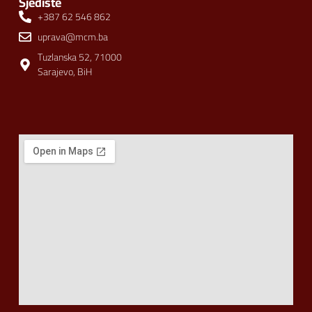
Sjedište
+387 62 546 862
uprava@mcm.ba
Tuzlanska 52, 71000
Sarajevo, BiH