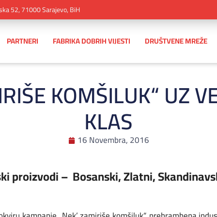
ska 52, 71000 Sarajevo, BiH
PARTNERI
FABRIKA DOBRIH VIJESTI
DRUŠTVENE MREŽE
IRIŠE KOMŠILUK“ UZ 
KLAS
16 Novembra, 2016
ki proizvodi – Bosanski, Zlatni, Skandinavsk
kviru kampanje „Nek’ zamiriše komšiluk“, prehrambena indust