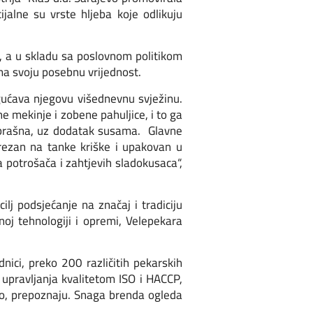
ijalne su vrste hljeba koje odlikuju
a, a u skladu sa poslovnom politikom
ima svoju posebnu vrijednost.
gućava njegovu višednevnu svježinu.
e mekinje i zobene pahuljice, i to ga
g brašna, uz dodatak susama. Glavne
 rezan na tanke kriške i upakovan u
 potrošača i zahtjevih sladokusaca“,
lj podsjećanje na značaj i tradiciju
oj tehnologiji i opremi, Velepekara
adnici, preko 200 različitih pekarskih
upravljanja kvalitetom ISO i HACCP,
tvo, prepoznaju. Snaga brenda ogleda