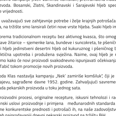
voda. Bosanski, Zlatni, Skandinavski i Sarajevski hljeb spec
e vrijednosti.
 uvažavajući sve zahtjevnije potrebe i želje krajnjih potrošač
 na tržište smo lansirali četiri nove vrste hljeba. Svaki hljeb 
 prema tradicionalnom receptu bez aktivnog kvasca, što omo
ve žitarice – sjemenke lana, bundeve i suncokreta, te pšeničn
tni hljeb jedinstveni desertni hljeb od kukuruznog i pšenično
ktična upotreba i produžena svježina. Naime, ovaj hljeb je
emo kako će novi proizvodi svakodnevno ispunjavati očekivanja
a Tabić tokom promocije novih proizvoda.
a Klas nastavlja kampanju „Nek’ zamiriše komšiluk“, čiji je ci
arajevu, sagrađene davne 1952. godine. Zahvaljujući savremen
a pekarskih proizvoda u toku jednog sata.
proizvodni procesi, originalne recepture, iskusni tehnolozi i r
ijenski uslovi proizvodnje i primjena međunarodnih standarda 
učne konkurentske prednosti i potrošači ih, na naše zadovoljs
hljeb najprodavaniji dnevni pekarski proizvod na tržištu BiH.