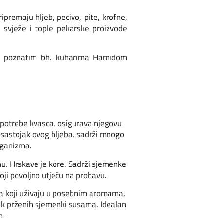
premaju hljeb, pecivo, pite, krofne,
ju svježe i tople pekarske proizvode
 i poznatim bh. kuharima Hamidom
upotrebe kvasca, osigurava njegovu
 sastojak ovog hljeba, sadrži mnogo
rganizma.
nu. Hrskave je kore. Sadrži sjemenke
oji povoljno utječu na probavu.
ma koji uživaju u posebnim aromama,
tak prženih sjemenki susama. Idealan
m.