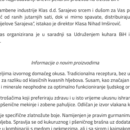
rambene industrije Klas d.d. Sarajevo srcem i dušom za Vas pri
ć od ranih jutarnjih sati, dok vi mirno spavate, distribuira
jelove Sarajeva“, istakao je direktor Klasa Nihad Imširović.
las organizirana je u saradnji sa Udruženjem kuhara BiH
.
Informacije o novim proizvodima
teljima izvornog domaćeg okusa. Tradicionalna receptura, bez 
 za razliku od klasičnih kvasnih hljebova. Susam, kao značajan
 i minerale neophodne za optimalno funkcioniranje ljudskog o
trošačima koji preferiraju zdravu i u isto vrijeme ukusnu ishra
 pšenične mekinje i zobene pahuljice. Odličan je izvor vlakana k
je specifične zlatnožute boje. Namijenjen je pravim gurmani
 hljeba. Spravlja se od kukuruznog i pšeničnog brašna uz doda
e u kombinaciji s medom i pekmezima, ali i sa sirom i kajmako