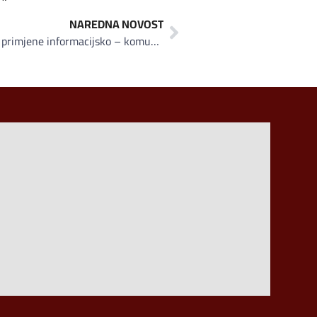
NAREDNA NOVOST
IMTEC Solutions proveo projekat primjene informacijsko – komunikacijskih sistema u novom Hotelu i Kongresnom centru «Hills»