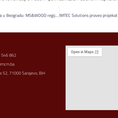
54. Međunarodni sajam namještaja u Beogradu: MS&WOOD regiji predstavio svoju svjetski nagrađivanu “Primum collection 2016”
 546 862
@mcm.ba
a 52, 71000 Sarajevo, BiH