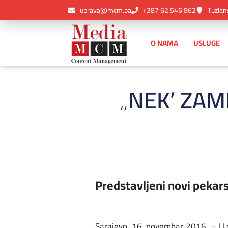
uprava@mcm.ba
+387 62 546 862
Tuzlan
O NAMA
USLUGE
„NEK’ ZAM
Predstavljeni novi pekars
Sarajevo, 16. novembar 2016. – U o