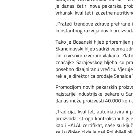
je danas četiri nova pekarska proiz
vrhunski kvalitet i izuzetne nutritivn
„Prateći trendove zdrave prehrane i
konstantnog razvoja novih proizvoda,
Tako je Bosanski hljeb pripremljen
Skandinavski hljeb sadrži veoma zdra
čini izvrsnim izvorom vlakana. Zla
značajke Sarajevskog hljeba su pra
posebno dizajniranu vrećicu. Vjeruj
rekla je direktorica prodaje Senaid
Promocijom novih pekarskih proizvod
najstarije industrijske pekare u S
danas može proizvesti 40.000 komad
„Tradicija, kvalitet, automatizirani 
proizvoda, strogo kontrolisani hig
kao i HALAL certifikat, naše su klj
se i u činjenici da je naš Polubijeli 