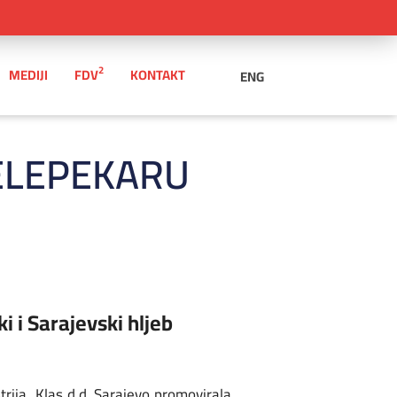
2
MEDIJI
FDV
KONTAKT
ENG
VELEPEKARU
i i Sarajevski hljeb
rija Klas d.d. Sarajevo promovirala