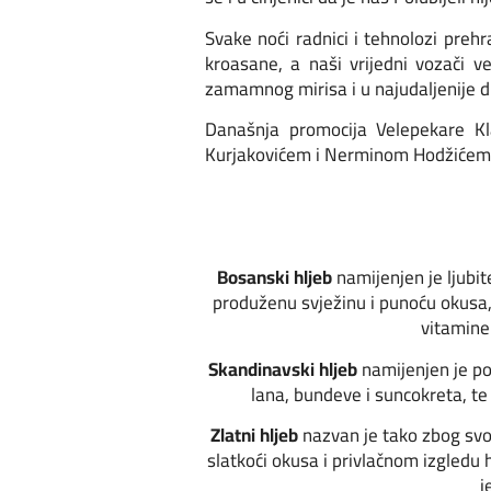
Svake noći radnici i tehnolozi preh
kroasane, a naši vrijedni vozači ve
zamamnog mirisa i u najudaljenije di
Današnja promocija Velepekare K
Kurjakovićem i Nerminom Hodžićem
Bosanski hljeb
namijenjen je ljubi
produženu svježinu i punoću okusa,
vitamine
Skandinavski hljeb
namijenjen je po
lana, bundeve i suncokreta, te
Zlatni hljeb
nazvan je tako zbog svo
slatkoći okusa i privlačnom izgledu
j