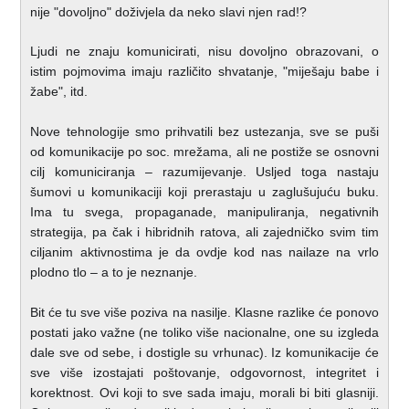
nije "dovoljno" doživjela da neko slavi njen rad!?
Ljudi ne znaju komunicirati, nisu dovoljno obrazovani, o
istim pojmovima imaju
različito shvatanje, "miješaju babe i
žabe", itd.
Nove tehnologije smo prihvatili bez ustezanja, sve se puši
od komunikacije po soc. mrežama, ali ne postiže se osnovni
cilj komuniciranja – razumijevanje. Usljed toga nastaju
šumovi u komunikaciji koji prerastaju u zaglušujuću buku.
Ima tu svega, propaganade, manipuliranja, negativnih
strategija, pa čak i hibridnih ratova, ali zajedničko svim tim
ciljanim aktivnostima je da ovdje kod nas nailaze na vrlo
plodno tlo – a to je neznanje.
Bit će tu sve više poziva na nasilje. Klasne razlike će ponovo
postati jako važne (ne toliko više nacionalne, one su izgleda
dale sve od sebe, i dostigle su vrhunac). Iz komunikacije će
sve više izostajati poštovanje, odgovornost, integritet i
korektnost. Ovi koji to sve sada imaju, morali bi biti glasniji.