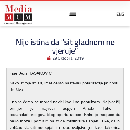
ENG
Nije istina da “sit gladnom ne
vjeruje”
29 Oktobra, 2019
Piše: Adis HASAKOVIĆ
Kako stvoje stvari, imat ćemo nastavak polarizacije javnosti i
društva.
I na to ćemo se morati navići kao i na populizam. Najsvježiji
primjer je najveći uspjeh Amela Tuke i
bosanskohercegovačkog sporta uopće. Kako je moguće da
neko može i pomisliti na to da minimizira uspjeh Tuke, da bi
veličao vlastiti neuspjeh i nezadovoljstvo jer kao doktorica