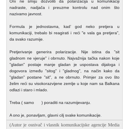
Oni ne smiju dozvoliti da polarizacija u komunikaciji
nadraste, nadjača i preuzme kontrolu nad onim što
nazivamo javnost.
Formula je jednostavna, kad’ god neko pretjera u
komunikaciji, trebalo bi reagirati i reći "e vala ga pretjera",
da svako razumije.
Pretjerivanje generira polarizacije. Nije istina da "sit
gladnom ne vjeruje" i obrnuto. Najvažnija tačka nakon koje
"gladan" postaje manje gladan je uspostava dijaloga i
dogovora između "sitog" i "gladnog", na način kako da
"gladan" postane "sit", a ne obrnuto. Primjer za ovo što
želim reći su visokorazvijene zemlje u koje nam sa Balkana
odlazi i staro i mlado.
Treba ( samo
) poraditi na razumijevanju.
A ono je, ponavljam, glavni cilj svake komunikacije.
(Autor je osnivač i vlasnik komunikacijske agencije Media