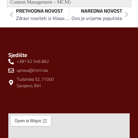
Content Management – MCM)
PRETHODNA NOVOST
NAREDNA NOVOST
Zdravi noviteti iz Klasa: Hljeb za dijabetičare, Dijetalni hljeb i dnevni hljebovi u zaštitnoj foliji
Ovo je vrijeme populista
Sjedište
+387 62 546 862
uprava@mcm.ba
Tuzlanska 52, 71000
Sarajevo, BiH