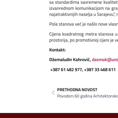
sa standardima savremene kvalitetne
izvanrednom komunikacijom na grads
najatraktivnijih naselja u Sarajevu”
Pola stanova već je našlo nove vlas
Cijena kvadratnog metra stanova u i
prostorija, po promotivnoj cijeni je
Kontakt:
Džemaludin Kahrović,
dzemok@uni
+387 61 482 977, +387 33 468 611
PRETHODNA NOVOST
Povodom 60 godina Arhitektonsko