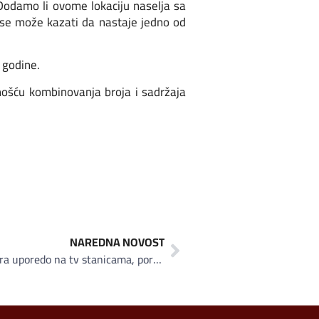
 Dodamo li ovome lokaciju naselja sa
 se može kazati da nastaje jedno od
 godine.
ćnošću kombinovanja broja i sadržaja
NAREDNA NOVOST
Jedinstveni projekat koji se emitira uporedo na tv stanicama, portalima i društvenim mrežama