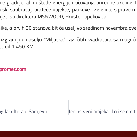
 gradnje, ali i uštede energije i očuvanja prirodne okoline.
ki saobraćaj, prateće objekte, parkove i zelenilo, s pravom
, riječi su direktora MS&WOOD, Hruste Tupekovića.
nike, a prvih 30 stanova bit će useljivo sredinom novembra ove
zgradnji u naselju “Miljacka”, različitih kvadratura sa mogu
 već od 1.450 KM.
promet.com
g fakulteta u Sarajevu