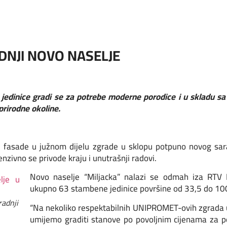
DNJI NOVO NASELJE
 jedinice gradi se za potrebe moderne porodice i u skladu s
prirodne okoline.
 fasade u južnom dijelu zgrade u sklopu potpuno novog sara
enzivno se privode kraju i unutrašnji radovi.
Novo naselje “Miljacka” nalazi se odmah iza RTV 
ukupno 63 stambene jedinice površine od 33,5 do 10
radnji
“Na nekoliko respektabilnih UNIPROMET-ovih zgrada 
umijemo graditi stanove po povoljnim cijenama za p