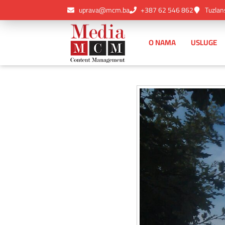
uprava@mcm.ba
+387 62 546 862
Tuzlan
O NAMA
USLUGE