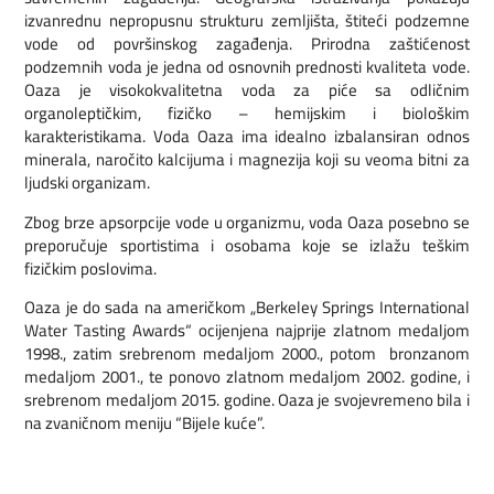
izvanrednu nepropusnu strukturu zemljišta, štiteći podzemne
vode od površinskog zagađenja. Prirodna zaštićenost
podzemnih voda je jedna od osnovnih prednosti kvaliteta vode.
Oaza je visokokvalitetna voda za piće sa odličnim
organoleptičkim, fizičko – hemijskim i biološkim
karakteristikama. Voda Oaza ima idealno izbalansiran odnos
minerala, naročito kalcijuma i magnezija koji su veoma bitni za
ljudski organizam.
Zbog brze apsorpcije vode u organizmu, voda Oaza posebno se
preporučuje sportistima i osobama koje se izlažu teškim
fizičkim poslovima.
Oaza je do sada na američkom „Berkeley Springs International
Water Tasting Awards“ ocijenjena najprije zlatnom medaljom
1998., zatim srebrenom medaljom 2000., potom bronzanom
medaljom 2001., te ponovo zlatnom medaljom 2002. godine, i
srebrenom medaljom 2015. godine. Oaza je svojevremeno bila i
na zvaničnom meniju “Bijele kuće”.