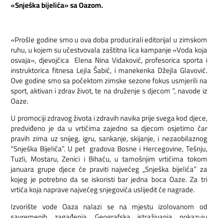
«Snješka bijelića» sa Oazom.
«Prošle godine smo u ova doba producirali editorijal u zimskom
ruhu, u kojem su učestvovala zaštitna lica kampanje «Voda koja
osvaja», djevojčica Elena Nina Vidaković, profesorica sporta i
instruktorica fitnesa Lejla Šabić, i manekenka Džejla Glavović.
Ove godine smo sa počektom zimske sezone fokus usmjerili na
sport, aktivan i zdrav život, te na druženje s djecom ”, navode iz
Oaze.
U promociji zdravog života i zdravih navika prije svega kod djece,
predviđeno je da u vrtićima zajedno sa djecom osjetimo čar
pravih zima uz snijeg, igru, sankanje, skijanje, i nezaobilaznog
“Snješka Bijelića”. U pet gradova Bosne i Hercegovine, Tešnju,
Tuzli, Mostaru, Zenici i Bihaću, u tamošnjim vrtićima tokom
januara grupe djece će praviti najvećeg „Snješka bijelića“ za
kojeg je potrebno da se iskoristi bar jedna boca Oaze. Za tri
vrtića koja naprave najvećeg snjegovića uslijedit će nagrade.
Izvorište vode Oaza nalazi se na mjestu izolovanom od
savremenih zagađenja. Geografska istraživanja pokazuju