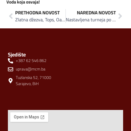
Voda koja osvaja!
PRETHODNA NOVOST
NAREDNA NOVOST
Zlatna džezva, Tops, Oaza, Tajna i Zlatni puder na policama katarskih marketa početkom 2018.
Nastavljena turneja po Arapskom zaljevu: Vispakova džinovska džezva na Sheikh Zayed Heritage Festivalu u Abu Dhabiju
Sjedište
+387 62 546 862
uprava@mcm.ba
Tuzlanska 52, 71000
Sarajevo, BiH