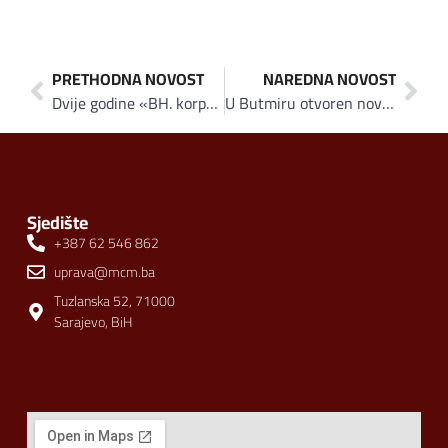
PRETHODNA NOVOST
NAREDNA NOVOST
Dvije godine «BH. korpe» Hoše komerca – 300 domaćih proizvoda iz 50 kompanija učestvovalo u projektu podrške domaćim proizvođačima
U Butmiru otvoren novi Hoše market
Sjedište
+387 62 546 862
uprava@mcm.ba
Tuzlanska 52, 71000
Sarajevo, BiH