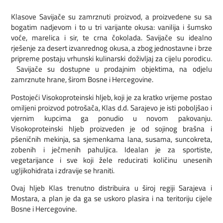
Klasove Savijače su zamrznuti proizvod, a proizvedene su sa
bogatim nadjevom i to u tri varijante okusa: vanilija i šumsko
voće, marelica i sir, te crna čokolada. Savijače su idealno
rješenje za desert izvanrednog okusa, a zbog jednostavne i brze
pripreme postaju vrhunski kulinarski doživljaj za cijelu porodicu.
Savijače su dostupne u prodajnim objektima, na odjelu
zamrznute hrane, širom Bosne i Hercegovine.
Postojeći Visokoproteinski hljeb, koji je za kratko vrijeme postao
omiljeni proizvod potrošača, Klas d.d. Sarajevo je isti poboljšao i
vjernim kupcima ga ponudio u novom pakovanju.
Visokoproteinski hljeb proizveden je od sojinog brašna i
pšeničnih mekinja, sa sjemenkama lana, susama, suncokreta,
zobenih i ječmenih pahuljica. Idealan je za sportiste,
vegetarijance i sve koji žele reducirati količinu unesenih
ugljikohidrata i zdravije se hraniti.
Ovaj hljeb Klas trenutno distribuira u široj regiji Sarajeva i
Mostara, a plan je da ga se uskoro plasira i na teritoriju cijele
Bosne i Hercegovine.