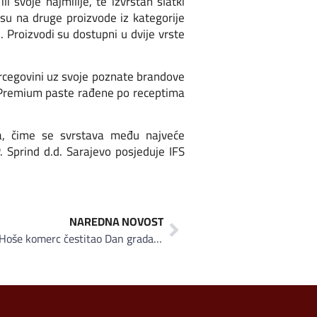
i svoje najmilije, te izvrstan slatki
u na druge proizvode iz kategorije
. Proizvodi su dostupni u dvije vrste
ercegovini uz svoje poznate brandove
a, Premium paste rađene po receptima
ka, čime se svrstava među najveće
Sprind d.d. Sarajevo posjeduje IFS
NAREDNA NOVOST
Tradicionalnom podjelom jabuka Hoše komerc čestitao Dan grada Sarajeva