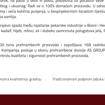
rok, na pauzi u školi ili poslu, poslastica za počastiti sebe il
tkog i ukusnog. Radi se o 100% domaćem proizvodu. U odnos
a i veća količina punjenja, u besprijekornom lisnatom tijestu
a vanilija.
Sarajevo spada među najstarije pekarske industrije u Bosni i H
, kadaif, hljeb, mlinci, ali i duboko zamrznuta polugotova jel
000 tona prehrambenih proizvoda i zapošljava 168 radni
 Kompanija posluje u okviru prehrambene divizije AS GROUP. 
rolu kvaliteta i sigurnosti prehrambenih proizvoda.
mulira kvalitetniju gradnju