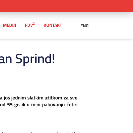
2
MEDIJI
FDV
KONTAKT
ENG
an Sprind!
sa još jednim slatkim užitkom za sve
d 55 gr. ili u mini pakovanju četiri