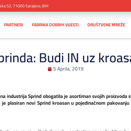
ska 52, 71000 Sarajevo, BiH
PARTNERI
FABRIKA DOBRIH VIJESTI
DRUŠTVENE MREŽE
prinda: Budi IN uz kroas
5 Aprila, 2019
na industrija Sprind obogatila je asortiman svojih proizvoda 
šte je plasiran novi Sprind kroasan u pojedinačnom pakovanju o