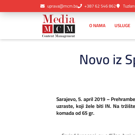
uprava@mcm.ba
+387 62 546 862
Tuzlan
O NAMA
USLUGE
Novo iz S
Sarajevo, 5. april 2019 – Prehrambe
uzraste, koji žele biti IN. Na trži
komada od 65 gr.