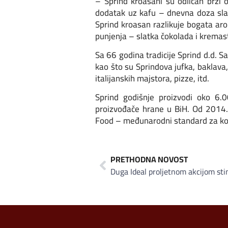
– Sprind kroasani su odličan brzi ob
dodatak uz kafu – dnevna doza sla
Sprind kroasan razlikuje bogata arom
punjenja – slatka čokolada i kremast
Sa 66 godina tradicije Sprind d.d. 
kao što su Sprindova jufka, baklava
italijanskih majstora, pizze, itd.
Sprind godišnje proizvodi oko 6.
proizvođače hrane u BiH. Od 2014.
Food – međunarodni standard za kont
PRETHODNA NOVOST
Duga Ideal proljetnom akcijom sti