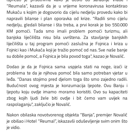
“Reumala”, kazavši da je u vrijeme koronavirusa kontaktirao
Mukaču s kojim je dogovorio da cijelu nedjelju provedu kako bi
napravili bilanse i plan oporavka od krize. "Radili smo cijelu
nedjelju, gledali bilanse i šta treba, a prvi korak je bio 550.000
KM pomoći. Tada smo imali problem pomoći turizmu, ali
banjska liječilišta nisu bila uvrštena. Za stavljanje banjskih
liječilišta u taj program pomoći zaslužna je Fojnica i kriza u
Fojnici kao i Mukača koji je tražio pomoć od nas. Sve naše banje
su dobile pomoć, a Fojnica je bila povod toga", kazao je Novalić.
Dodao je da je Fojnica sama uspjela stati na noge, izaći iz
problema te da je njihova pomoć bila samo potreban vjetar u
leđa. "Danas stojimo pred djelom toga što smo zajedno radili.
Budućnost ovog mjesta je konzumacija ljepote. Ovu Banju i
ljepotu koju ovdje imamo moramo koristiti. Ovo su kapaciteti
zbog kojih ljudi žele biti ovdje i bit ćemo vam uvijek na
raspolaganju", zaključio je Novalić.
Nakon obilaska novotvorenog objekta “Banja”, premijer Novalić
je obišao i Hotel “Reumal”, iskazavši oduševljenje svim onim što
je vidio.