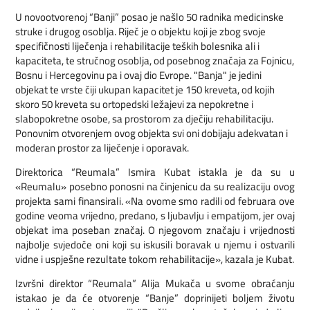
U novootvorenoj “Banji” posao je našlo 50 radnika medicinske
struke i drugog osoblja. Riječ je o objektu koji je zbog svoje
specifičnosti liječenja i rehabilitacije teških bolesnika ali i
kapaciteta, te stručnog osoblja, od posebnog značaja za Fojnicu,
Bosnu i Hercegovinu pa i ovaj dio Evrope. "Banja" je jedini
objekat te vrste čiji ukupan kapacitet je 150 kreveta, od kojih
skoro 50 kreveta su ortopedski ležajevi za nepokretne i
slabopokretne osobe, sa prostorom za dječiju rehabilitaciju.
Ponovnim otvorenjem ovog objekta svi oni dobijaju adekvatan i
moderan prostor za liječenje i oporavak.
Direktorica “Reumala” Ismira Kubat istakla je da su u
«Reumalu» posebno ponosni na činjenicu da su realizaciju ovog
projekta sami finansirali. «Na ovome smo radili od februara ove
godine veoma vrijedno, predano, s ljubavlju i empatijom, jer ovaj
objekat ima poseban značaj. O njegovom značaju i vrijednosti
najbolje svjedoče oni koji su iskusili boravak u njemu i ostvarili
vidne i uspješne rezultate tokom rehabilitacije», kazala je Kubat.
Izvršni direktor “Reumala” Alija Mukača u svome obraćanju
istakao je da će otvorenje “Banje” doprinijeti boljem životu