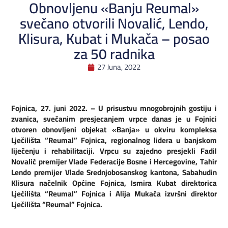
Obnovljenu «Banju Reumal»
svečano otvorili Novalić, Lendo,
Klisura, Kubat i Mukača – posao
za 50 radnika
27 Juna, 2022
Fojnica, 27. juni 2022. – U prisustvu mnogobrojnih gostiju i
zvanica, svečanim presjecanjem vrpce danas je u Fojnici
otvoren obnovljeni objekat «Banja» u okviru kompleksa
Lječilišta “Reumal” Fojnica, regionalnog lidera u banjskom
liječenju i rehabilitaciji. Vrpcu su zajedno presjekli Fadil
Novalić premijer Vlade Federacije Bosne i Hercegovine, Tahir
Lendo premijer Vlade Srednjobosanskog kantona, Sabahudin
Klisura načelnik Općine Fojnica, Ismira Kubat direktorica
Lječilišta “Reumal” Fojnica i Alija Mukača izvršni direktor
Lječilišta “Reumal” Fojnica.