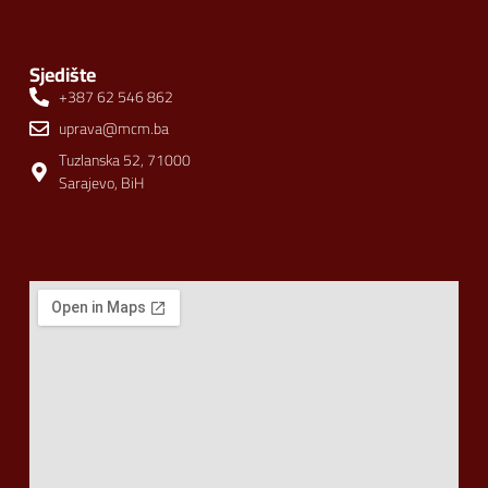
Sjedište
+387 62 546 862
uprava@mcm.ba
Tuzlanska 52, 71000
Sarajevo, BiH