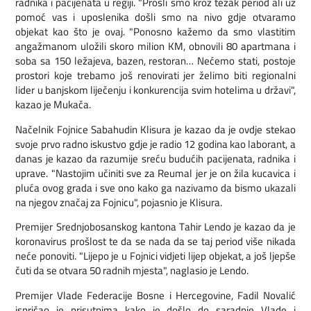
radnika i pacijenata u regiji. "Prošli smo kroz težak period ali uz
pomoć vas i uposlenika došli smo na nivo gdje otvaramo
objekat kao što je ovaj. "Ponosno kažemo da smo vlastitim
angažmanom uložili skoro milion KM, obnovili 80 apartmana i
soba sa 150 ležajeva, bazen, restoran… Nećemo stati, postoje
prostori koje trebamo još renovirati jer želimo biti regionalni
lider u banjskom liječenju i konkurencija svim hotelima u državi",
kazao je Mukača.
Načelnik Fojnice Sabahudin Klisura je kazao da je ovdje stekao
svoje prvo radno iskustvo gdje je radio 12 godina kao laborant, a
danas je kazao da razumije sreću budućih pacijenata, radnika i
uprave. "Nastojim učiniti sve za Reumal jer je on žila kucavica i
pluća ovog grada i sve ono kako ga nazivamo da bismo ukazali
na njegov značaj za Fojnicu", pojasnio je Klisura.
Premijer Srednjobosanskog kantona Tahir Lendo je kazao da je
koronavirus prošlost te da se nada da se taj period više nikada
neće ponoviti. "Lijepo je u Fojnici vidjeti lijep objekat, a još ljepše
čuti da se otvara 50 radnih mjesta", naglasio je Lendo.
Premijer Vlade Federacije Bosne i Hercegovine, Fadil Novalić
ispričao je prisutnima kako je došlo do saradnje Vlade i