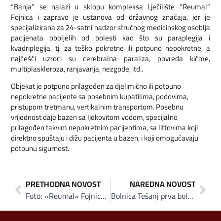
“Banja” se nalazi u sklopu kompleksa Lječilište “Reumal”
Fojnica i zapravo je ustanova od državnog značaja, jer je
specijalizirana za 24-satni nadzor stručnog medicinskog osoblja
pacijenata oboljelih od bolesti kao što su paraplegija i
kvadriplegija, tj. za teško pokretne ili potpuno nepokretne, a
najčešći uzroci su cerebralna paraliza, povreda kičme,
multiplaskleroza, ranjavanja, nezgode, itd..
Objekat je potpuno prilagođen za djelimično ili potpuno
nepokretne pacijente sa posebnim kupatilima, podovima,
pristupom tretmanu, vertikalnim transportom. Posebnu
vrijednost daje bazen sa ljekovitom vodom, specijalno
prilagođen takvim nepokretnim pacijentima, sa liftovima koji
direktno spuštaju i dižu pacijenta u bazen, i koji omogućavaju
potpunu sigurnost.
PRETHODNA NOVOST
NAREDNA NOVOST
Foto: »Reumal» Fojnica – Sve spremno za sutrašnje otvorenje “Banje»
Bolnica Tešanj prva bolnica u BiH koja koristi UV-C tehnologiju za dezinfekciju zraka u operacionim salama