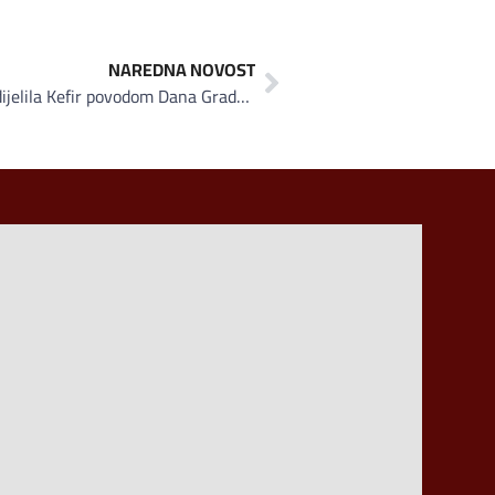
NAREDNA NOVOST
Sarajevska mljekara građanima dijelila Kefir povodom Dana Grada Sarajeva