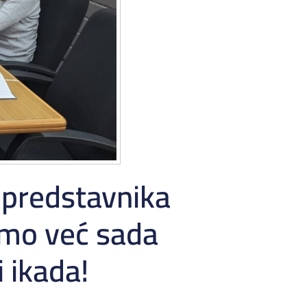
 predstavnika
mo već sada
 ikada!