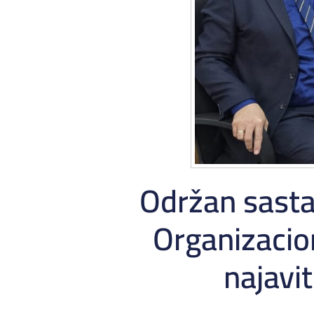
Održan sasta
Organizaci
najavi