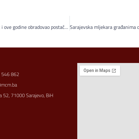
Paketima sa hranom Hoše komerc i ove godine obradovao postače Narodne kuhinje uoči Lejletul kadra
 546 862
@mcm.ba
a 52, 71000 Sarajevo, BiH