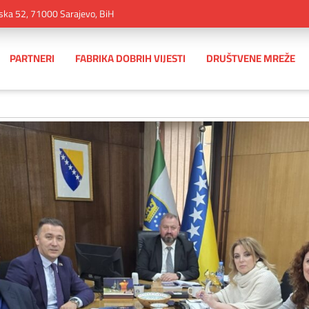
ska 52, 71000 Sarajevo, BiH
PARTNERI
FABRIKA DOBRIH VIJESTI
DRUŠTVENE MREŽE