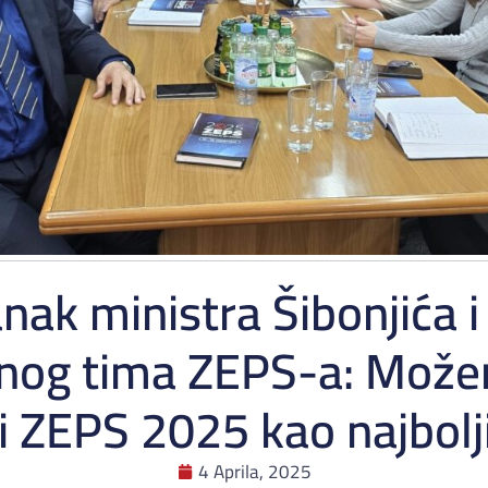
nak ministra Šibonjića i
onog tima ZEPS-a: Može
ti ZEPS 2025 kao najbolji
4 Aprila, 2025