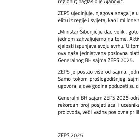
regionu“, naglasio je Ajanović.
ZEPS ujedinjuje, njegova snaga je 
elitu iz regije i svijeta, kao i milione
„Ministar Šibonjić je dao veliki, go
jednom zahvaljujemo na tome. Aktivn
cjelosti ispunjava svoju svrhu. U to
ova naša jednistvena poslovna platf
Generalnog BH sajma ZEPS 2025.
ZEPS je postao više od sajma, jedna
Samo tokom prošlogodišnjeg sajma
ugovora, a ove godine poduzeti su do
Generalni BH sajam ZEPS 2025 održa
rekordan broj posjetilaca i učesn
proizvoda, već i važna poslovna pril
ZEPS 2025