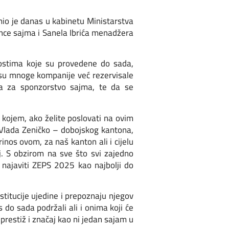
mio je danas u kabinetu Ministarstva
nce sajma i Sanela Ibrića menadžera
nostima koje su provedene do sada,
 su mnoge kompanije već rezervisale
ada za sponzorstvo sajma, te da se
a kojem, ako želite poslovati na ovim
 Vlada Zeničko – dobojskog kantona,
inos ovom, za naš kanton ali i cijelu
. S obzirom na sve što svi zajedno
ajaviti ZEPS 2025 kao najbolji do
stitucije ujedine i prepoznaju njegov
 do sada podržali ali i onima koji će
prestiž i značaj kao ni jedan sajam u