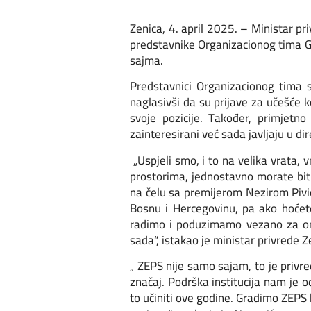
Zenica, 4. april 2025. – Ministar p
predstavnike Organizacionog tima G
sajma.
Predstavnici Organizacionog tima 
naglasivši da su prijave za učešće
svoje pozicije. Također, primjetn
zainteresirani već sada javljaju u di
„Uspjeli smo, i to na velika vrata, 
prostorima, jednostavno morate bit
na čelu sa premijerom Nezirom Piviće
Bosnu i Hercegovinu, pa ako hoćet
radimo i poduzimamo vezano za or
sada“, istakao je ministar privrede 
„ ZEPS nije samo sajam, to je privre
značaj. Podrška institucija nam je o
to učiniti ove godine. Gradimo ZEPS 