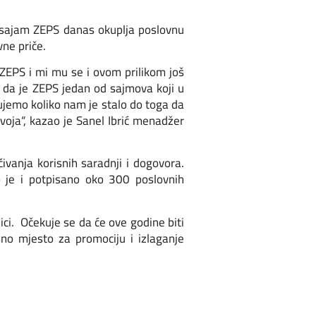
H sajam ZEPS danas okuplja poslovnu
vne priče.
a ZEPS i mi mu se i ovom prilikom još
i da je ZEPS jedan od sajmova koji u
čujemo koliko nam je stalo do toga da
voja“, kazao je Sanel Ibrić menadžer
ivanja korisnih saradnji i dogovora.
 je i potpisano oko 300 poslovnih
i. Očekuje se da će ove godine biti
no mjesto za promociju i izlaganje