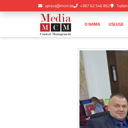
uprava@mcm.ba
+387 62 546 862
Tuzlan
O NAMA
USLUGE