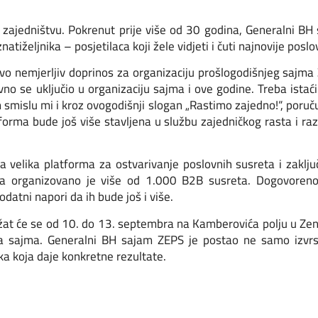
u zajedništvu. Pokrenut prije više od 30 godina, Generalni B
 znatiželjnika – posjetilaca koji žele vidjeti i čuti najnovije poslo
tovo nemjerljiv doprinos za organizaciju prošlogodišnjeg sajm
o se uključio u organizaciju sajma i ove godine. Treba istać
m smislu mi i kroz ovogodišnji slogan „Rastimo zajedno!“, poru
orma bude još više stavljena u službu zajedničkog rasta i raz
 velika platforma za ostvarivanje poslovnih susreta i zaključ
 organizovano je više od 1.000 B2B susreta. Dogovoreno
datni napori da ih bude još i više.
t će se od 10. do 13. septembra na Kamberovića polju u Zenic
ika sajma. Generalni BH sajam ZEPS je postao ne samo izvrs
ika koja daje konkretne rezultate.