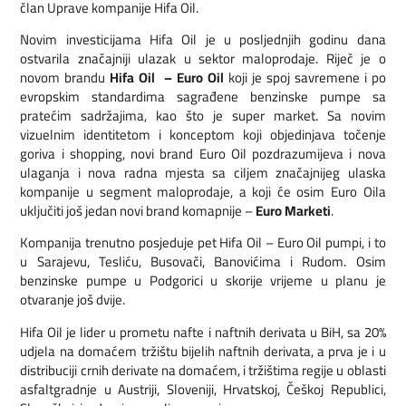
član Uprave kompanije Hifa Oil.
Novim investicijama Hifa Oil je u posljednjih godinu dana
ostvarila značajniji ulazak u sektor maloprodaje. Riječ je o
novom brandu
Hifa Oil – Euro Oil
koji je spoj savremene i po
evropskim standardima sagrađene benzinske pumpe sa
pratećim sadržajima, kao što je super market. Sa novim
vizuelnim identitetom i konceptom koji objedinjava točenje
goriva i shopping, novi brand Euro Oil pozdrazumijeva i nova
ulaganja i nova radna mjesta sa ciljem značajnijeg ulaska
kompanije u segment maloprodaje, a koji će osim Euro Oila
uključiti još jedan novi brand komapnije –
Euro Marketi
.
Kompanija trenutno posjeduje pet Hifa Oil – Euro Oil pumpi, i to
u Sarajevu, Tesliću, Busovači, Banovićima i Rudom. Osim
benzinske pumpe u Podgorici u skorije vrijeme u planu je
otvaranje još dvije.
Hifa Oil je lider u prometu nafte i naftnih derivata u BiH, sa 20%
udjela na domaćem tržištu bijelih naftnih derivata, a prva je i u
distribuciji crnih derivate na domaćem, i tržištima regije u oblasti
asfaltgradnje u Austriji, Sloveniji, Hrvatskoj, Češkoj Republici,