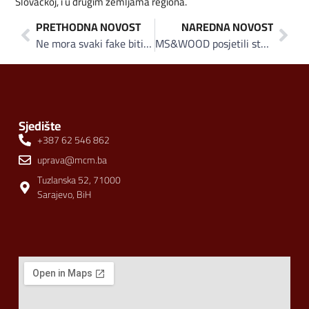
Slovačkoj, i u drugim zemljama regiona.
PRETHODNA NOVOST
NAREDNA NOVOST
Ne mora svaki fake biti pogrešan: Nazire li se kraj političkoj korektnosti i u oglašavanju
MS&WOOD posjetili studenti i profesori Mašinskog fakulteta u Sarajevu
Sjedište
+387 62 546 862
uprava@mcm.ba
Tuzlanska 52, 71000
Sarajevo, BiH