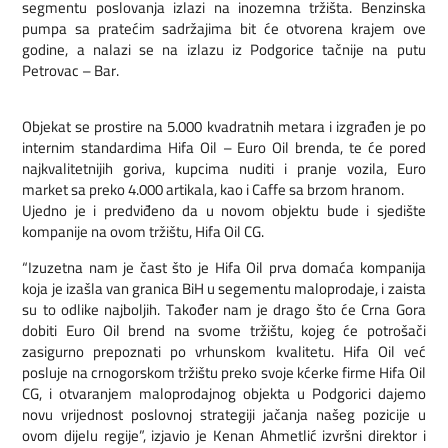
segmentu poslovanja izlazi na inozemna tržišta. Benzinska
pumpa sa pratećim sadržajima bit će otvorena krajem ove
godine, a nalazi se na izlazu iz Podgorice tačnije na putu
Petrovac – Bar.
Objekat se prostire na 5.000 kvadratnih metara i izgrađen je po
internim standardima Hifa Oil – Euro Oil brenda, te će pored
najkvalitetnijih goriva, kupcima nuditi i pranje vozila, Euro
market sa preko 4.000 artikala, kao i Caffe sa brzom hranom.
Ujedno je i predviđeno da u novom objektu bude i sjedište
kompanije na ovom tržištu, Hifa Oil CG.
“Izuzetna nam je čast što je Hifa Oil prva domaća kompanija
koja je izašla van granica BiH u segementu maloprodaje, i zaista
su to odlike najboljih. Također nam je drago što će Crna Gora
dobiti Euro Oil brend na svome tržištu, kojeg će potrošači
zasigurno prepoznati po vrhunskom kvalitetu. Hifa Oil već
posluje na crnogorskom tržištu preko svoje kćerke firme Hifa Oil
CG, i otvaranjem maloprodajnog objekta u Podgorici dajemo
novu vrijednost poslovnoj strategiji jačanja našeg pozicije u
ovom dijelu regije”, izjavio je Kenan Ahmetlić izvršni direktor i