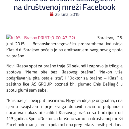
na društvenoj mreži Facebook
25 Juna, 2015
Sarajevo, 25.
juni 2015. –
Bosanskohercegovačka prehrambena industrija
Klas d.d. Sarajevo počela je sa emitovanjem svog novog spota
za brašno.
Novi Klasov spot za brašno traje 50 sekundi i zapravo je trilogija
spotova “Nema pite bez Klasovog brašna”, “Nakon više
podgrijavanja pita ostaje ista”, i “Doktor za brašno – Klas”, a
zaštitno lice AS GROUP, poznati bh. glumac Enis Bešlagić u
spotu glumi sam sebe.
“Enis nas je i ovaj put fascinirao. Njegova ideja je originalna, i na
njemu svojstven i prije svega duhovit način u potpunosti
dočarava dokazani kvalitet Klasovog brašna sa tradicijom od
113 godina. Spot «Doktor za brašno» samo na društvenoj mreži
Facebook imao je preko pola miliona pregleda za prvih pet dana