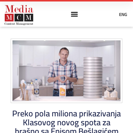
ENG
Preko pola miliona prikazivanja
Klasovog novog spota za
brašno sa Enisom Bešlagićem