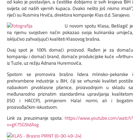
od kako je postavljen, a čestitke dobijamo iz svih krajeva BiH i
svijeta od naših vjernih kupaca. Ovako nešto još nismo imali”,
riječi su Rusmira Hrvića, direktora kompanije Klas d.d. Sarajevo.
U novom spotu Klasa, Bešlagić je
na njemu svojstven način pokazao svoja kulinarska umijeća,
isključivo zahvaljujući kvaliteti Klasovog brašna.
Ovaj spot je 100% domaći proizvod. Rađen je za domaću
kompaniju i domaći brand, domaće produkcijske kuće «Arthur»
iz Tuzle, uz režiju Adnana Huremovića.
Spotom se promovira brašno lidera mlinsko-pekarske i
prehrambene industrije u BiH, čiji se vrhunski kvalitet postiže
nabavkom prvoklasne pšenice, proizvodnjom u skladu sa
međunarodno priznatim standardima upravljanja kvalitetom
(ISO i HACCP), primjenom Halal normi, ali i bogatim
proizvođačkim iskustvom.
Link za preuzimanje spota:
https://www.youtube.com/watch?
v=gK7SG5tdAsg