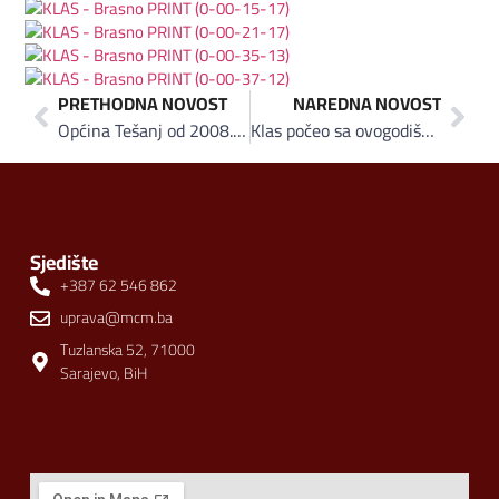
PRETHODNA NOVOST
NAREDNA NOVOST
Općina Tešanj od 2008. putem stipendija za učenike i studente investirala preko 2 miliona KM
Klas počeo sa ovogodišnjim otkupom pšenice
Sjedište
+387 62 546 862
uprava@mcm.ba
Tuzlanska 52, 71000
Sarajevo, BiH