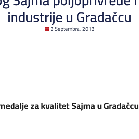
 Sajma poljoprivrede 
industrije u Gradačcu
2 Septembra, 2013
medalje za kvalitet Sajma u Gradačcu