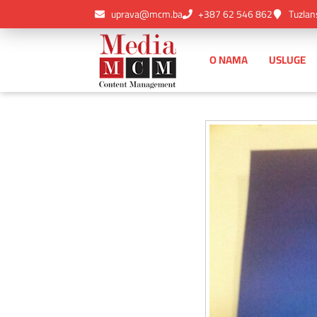
uprava@mcm.ba
+387 62 546 862
Tuzlan
O NAMA
USLUGE