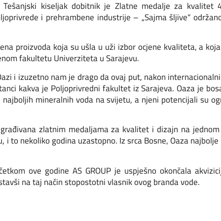
šanjski kiseljak dobitnik je Zlatne medalje za kvalitet 
joprivrede i prehrambene industrije – „Sajma šljive“ održa
na proizvoda koja su ušla u uži izbor ocjene kvaliteta, a koja
nom fakultetu Univerziteta u Sarajevu.
Oazi i izuzetno nam je drago da ovaj put, nakon internacional
tanci kakva je Poljoprivredni fakultet iz Sarajeva. Oaza je b
najboljih mineralnih voda na svijetu, a njeni potencijali su og
agrađivana zlatnim medaljama za kvalitet i dizajn na jednom 
i to nekoliko godina uzastopno. Iz srca Bosne, Oaza najbolje 
četkom ove godine AS GROUP je uspješno okončala akvizicij
stavši na taj način stopostotni vlasnik ovog branda vode.