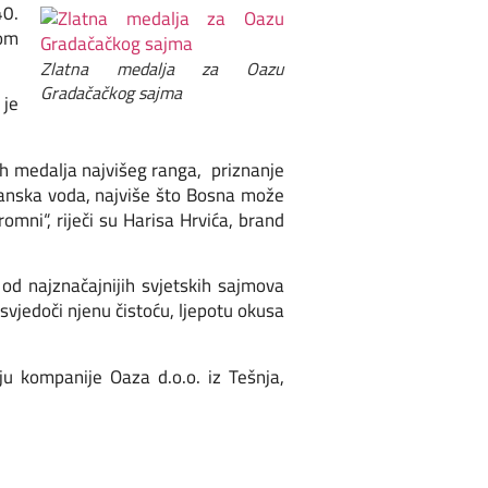
40.
nom
Zlatna medalja za Oazu
Gradačačkog sajma
 je
nih medalja najvišeg ranga, priznanje
osanska voda, najviše što Bosna može
romni“, riječi su Harisa Hrvića, brand
od najznačajnijih svjetskih sajmova
svjedoči njenu čistoću, ljepotu okusa
u kompanije Oaza d.o.o. iz Tešnja,