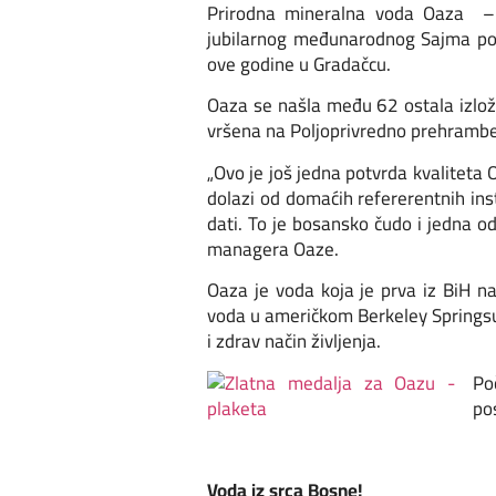
Prirodna mineralna voda Oaza – Te
jubilarnog međunarodnog Sajma pol
ove godine u Gradačcu.
Oaza se našla među 62 ostala izlože
vršena na Poljoprivredno prehrambe
„Ovo je još jedna potvrda kvaliteta 
dolazi od domaćih refererentnih ins
dati. To je bosansko čudo i jedna od 
managera Oaze.
Oaza je voda koja je prva iz BiH n
voda u američkom Berkeley Springsu, 
i zdrav način življenja.
Po
po
Voda iz srca Bosne!