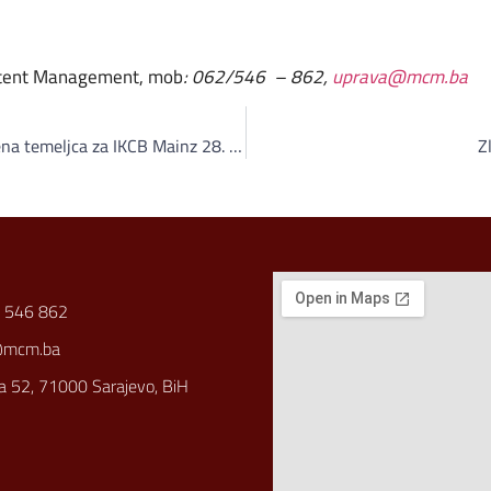
ontent Management, mob
: 062/546 – 862,
uprava@mcm.ba
Reis Kavazović na polaganju kamena temeljca za IKCB Mainz 28. septembra 2013.
Z
 546 862
@mcm.ba
a 52, 71000 Sarajevo, BiH