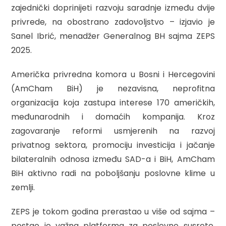
zajednički doprinijeti razvoju saradnje između dvije
privrede, na obostrano zadovoljstvo – izjavio je
Sanel Ibrić, menadžer Generalnog BH sajma ZEPS
2025.
Američka privredna komora u Bosni i Hercegovini
(AmCham BiH) je nezavisna, neprofitna
organizacija koja zastupa interese 170 američkih,
međunarodnih i domaćih kompanija. Kroz
zagovaranje reformi usmjerenih na razvoj
privatnog sektora, promociju investicija i jačanje
bilateralnih odnosa između SAD-a i BiH, AmCham
BiH aktivno radi na poboljšanju poslovne klime u
zemlji.
ZEPS je tokom godina prerastao u više od sajma –
postao je važna platforma za poslovne susrete,