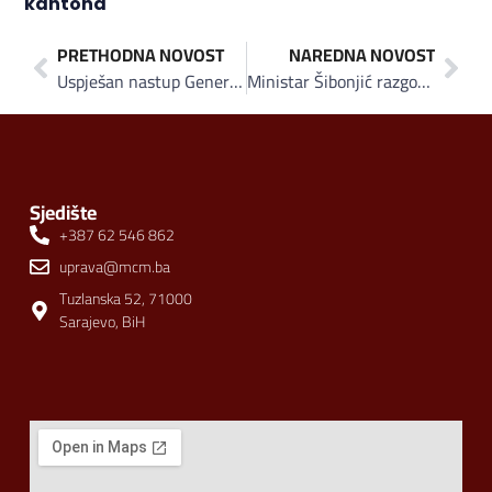
kantona
PRETHODNA NOVOST
NAREDNA NOVOST
Uspješan nastup Generalnog BH sajma ZEPS 2025 na Međunarodnom sajmu gospodarstva u Mostaru
Ministar Šibonjić razgovarao s predstavnicima Adriatic Metals BH: Rudnik u Varešu primjer uspješne strane investicije
Sjedište
+387 62 546 862
uprava@mcm.ba
Tuzlanska 52, 71000
Sarajevo, BiH