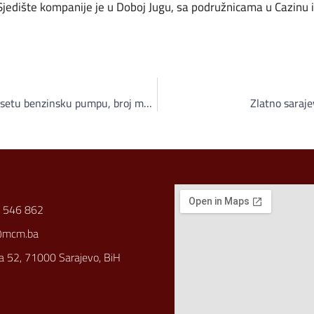
Sjedište kompanije je u Doboj Jugu, sa podružnicama u Cazinu 
Hifa Oil otvorila u Doboju svoju desetu benzinsku pumpu, broj maloprodajnih objekata u ovoj godini povećan za 100 posto
Zlatno saraj
 546 862
@mcm.ba
a 52, 71000 Sarajevo, BiH