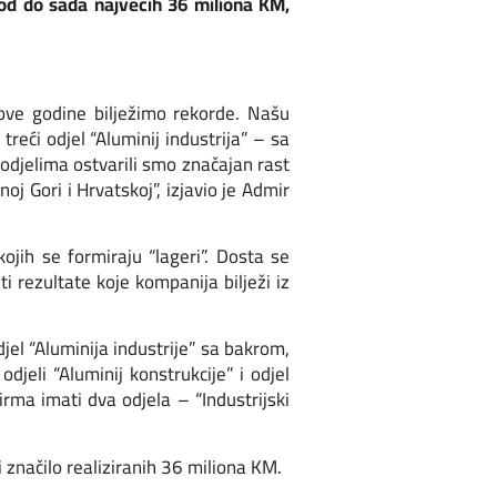
od do sada najvećih 36 miliona KM,
ove godine bilježimo rekorde. Našu
 treći odjel “Aluminij industrija” – sa
 odjelima ostvarili smo značajan rast
j Gori i Hrvatskoj”, izjavio je Admir
ojih se formiraju “lageri”. Dosta se
i rezultate koje kompanija bilježi iz
djel “Aluminija industrije” sa bakrom,
jeli “Aluminij konstrukcije” i odjel
irma imati dva odjela – “Industrijski
značilo realiziranih 36 miliona KM.