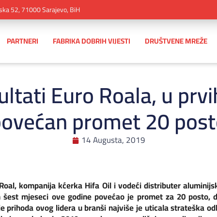
ska 52, 71000 Sarajevo, BiH
PARTNERI
FABRIKA DOBRIH VIJESTI
DRUŠTVENE MREŽE
ltati Euro Roala, u prv
povećan promet 20 post
14 Augusta, 2019
oal, kompanija kćerka Hifa Oil i vodeći distributer aluminijsk
ih šest mjeseci ove godine povećao je promet za 20 posto, 
prihoda ovog lidera u branši najviše je uticala strateška od