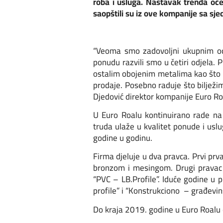
roba i usluga. Nastavak trenda oč
saopštili su iz ove kompanije sa sj
“Veoma smo zadovoljni ukupnim odl
ponudu razvili smo u četiri odjela. Pr
ostalim obojenim metalima kao što su
prodaje. Posebno raduje što bilježim
Djedović direktor kompanije Euro Ro
U Euro Roalu kontinuirano rade na p
truda ulaže u kvalitet ponude i uslu
godine u godinu.
Firma djeluje u dva pravca. Prvi prva
bronzom i mesingom. Drugi pravac je
“PVC – LB.Profile”. Iduće godine u p
profile” i “Konstrukciono – građevins
Do kraja 2019. godine u Euro Roalu 