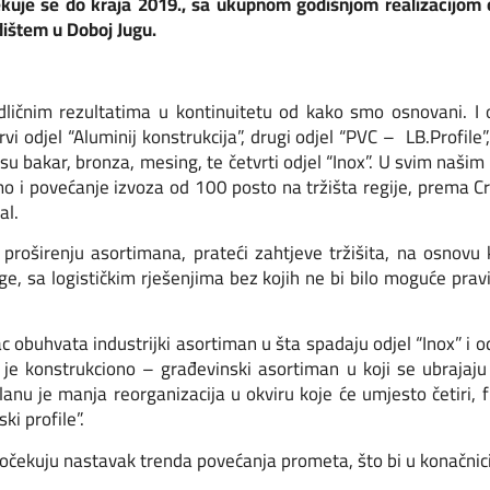
ekuje se do kraja 2019., sa ukupnom godišnjom realizacijom 
edištem u Doboj Jugu.
ičnim rezultatima u kontinuitetu od kako smo osnovani. I 
vi odjel “Aluminij konstrukcija”, drugi odjel “PVC – LB.Profile”,
 bakar, bronza, mesing, te četvrti odjel “Inox”. U svim našim
o i povećanje izvoza od 100 posto na tržišta regije, prema Crno
al.
roširenju asortimana, prateći zahtjeve tržišita, na osnovu k
ge, sa logističkim rješenjima bez kojih ne bi bilo moguće pravit
c obuhvata industrijki asortiman u šta spadaju odjel “Inox” i o
 konstrukciono – građevinski asortiman u koji se ubrajaju od
lanu je manja reorganizacija u okviru koje će umjesto četiri, f
ki profile”.
očekuju nastavak trenda povećanja prometa, što bi u konačnici 