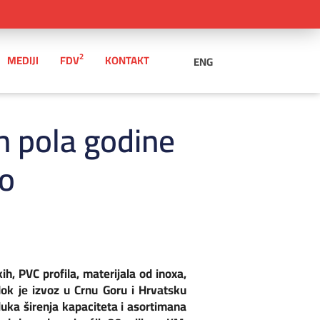
2
MEDIJI
FDV
KONTAKT
ENG
ih pola godine
o
ih, PVC profila, materijala od inoxa,
dok je izvoz u Crnu Goru i Hrvatsku
luka širenja kapaciteta i asortimana