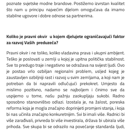
poznate svjetske modne brandove. Postižemo izvrstan kvalitet
što nam u principu najvećim dijelom omogućava da imamo
stabilne ugovore i dobre odnose sa partnerima.
Koliko je pravni okvir u kojem djelujete ograničavajući faktor
za razvoj Vaših preduzeća?
Pravni okvir i ne toliko, koliko vladavina prava i ukupni ambijent.
Teško je poslovati u zemlji u kojoj je upitna politička stabilnost.
Sve to predugo traje i negativno se odražava na svijest ljudi. Ovo
je postao vrlo ozbiljan regionalni problem, usljed kojeg je
zaustavljen ozbiljniji rast i razvoj u svim zemljama, a koji nam je
potreban da bi napravili odlučujući prekokret. Umjesto da
mislimo pozitivno, nadamo se najboljem i činimo sve da
uspijemo u tome, našu pažnju zaokupljaju sukobi. Radno
sposobno stanovništvo odlazi. Izostala je, na žalost, poreska
reforma koja je mogla značajno doprinijeti promjeni stanja, i koja
bi nas učinila značajno konkuretnijim. Svi bi imali više. Radnici bi
više zarađivali, privreda bi više investirala, država bi ubirala više
prihoda. Sve skupa bi se odrazilo na povećanje standarda ljudi,