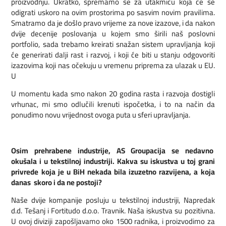
proizvodnju. Ukratko, spremamo se za utakmicu koja će se
odigrati uskoro na ovim prostorima po sasvim novim pravilima.
Smatramo da je došlo pravo vrijeme za nove izazove, i da nakon
dvije decenije poslovanja u kojem smo širili naš poslovni
portfolio, sada trebamo kreirati snažan sistem upravljanja koji
će generirati dalji rast i razvoj, i koji će biti u stanju odgovoriti
izazovima koji nas očekuju u vremenu priprema za ulazak u EU.
U
U momentu kada smo nakon 20 godina rasta i razvoja dostigli
vrhunac, mi smo odlučili krenuti ispočetka, i to na način da
ponudimo novu vrijednost ovoga puta u sferi upravljanja.
Osim prehrabene industrije, AS Groupacija se nedavno
okušala i u tekstilnoj industriji. Kakva su iskustva u toj grani
privrede koja je u BiH nekada bila izuzetno razvijena, a koja
danas skoro i da ne postoji?
Naše dvije kompanije posluju u tekstilnoj industriji, Napredak
d.d. Tešanj i Fortitudo d.o.o. Travnik. Naša iskustva su pozitivna.
U ovoj diviziji zapošljavamo oko 1500 radnika, i proizvodimo za