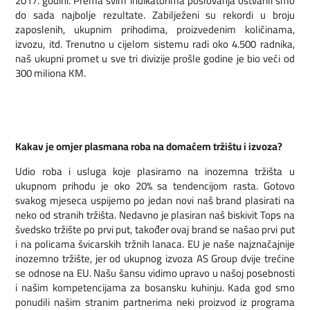
2017. godini. Prema svim indikatorima poslovanja ostvarili smo
do sada najbolje rezultate. Zabilježeni su rekordi u broju
zaposlenih, ukupnim prihodima, proizvedenim količinama,
izvozu, itd. Trenutno u cijelom sistemu radi oko 4.500 radnika,
naš ukupni promet u sve tri divizije prošle godine je bio veći od
300 miliona KM.
Kakav je omjer plasmana roba na domaćem tržištu i izvoza?
Udio roba i usluga koje plasiramo na inozemna tržišta u
ukupnom prihodu je oko 20% sa tendencijom rasta. Gotovo
svakog mjeseca uspijemo po jedan novi naš brand plasirati na
neko od stranih tržišta. Nedavno je plasiran naš biskivit Tops na
švedsko tržište po prvi put, također ovaj brand se našao prvi put
i na policama švicarskih tržnih lanaca. EU je naše najznačajnije
inozemno tržište, jer od ukupnog izvoza AS Group dvije trećine
se odnose na EU. Našu šansu vidimo upravo u našoj posebnosti
i našim kompetencijama za bosansku kuhinju. Kada god smo
ponudili našim stranim partnerima neki proizvod iz programa