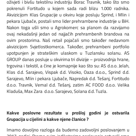
oživjeti i bivšu tekstilnu industriju Borac Travnik, tako što smo
pokrenuli Fortitudo u kojem sada radi blizu 1.000 radnika.
Akvizicijom Klas Grupacije u okviru koje posluju Sprind, i Mlin i
pekara Ljubače, postali smo lider prehrambene industrije u BiH.
Nakon toga ušli smo u Agrokomerc sa planom da razvijamo
ovaj nekadašnji jedan od najjačih prehrambenih brandova na
ovim prostorima. Naš retail pojačali smo također nedavnom
akvizicijom Svjetlostkomerca. Također, prehrambeni portfolio
upotpunjen je strateškim ulaskom u Tuzlansku solanu. AS
GROUP danas posluje u okvirima tri divizije – proizvodnja hrane,
trgovina i tekstil, a čine je komapnije kao što su: AS d.o.o. Jelah,
Klas d.d. Sarajevo, Vispak d.d. Visoko, Oaza d.o.o., Sprind d.d.
Sarajevo, Mlin i pekara Ljubače, Napredak d.d. Tešanj, Fortitudo
d.o.o. Travnik, Vemal d.d. Tešanj, zatim AC FOOD d.o.o. Velika
Kladuša, Max Zara d.o.o. Sarajevo, Solana d.d. Tuzla.
Kakve poslovne rezultate u prošloj godini je ostvarila
Grupacija u cijelini a kakve njene članice ?
Imamo dovoljno razloga da budemo zadovoljni poslovanjem u