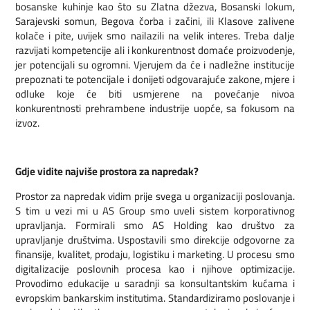
bosanske kuhinje kao što su Zlatna džezva, Bosanski lokum,
Sarajevski somun, Begova čorba i začini, ili Klasove zalivene
kolače i pite, uvijek smo nailazili na velik interes. Treba dalje
razvijati kompetencije ali i konkurentnost domaće proizvodenje,
jer potencijali su ogromni. Vjerujem da će i nadležne institucije
prepoznati te potencijale i donijeti odgovarajuće zakone, mjere i
odluke koje će biti usmjerene na povećanje nivoa
konkurentnosti prehrambene industrije uopće, sa fokusom na
izvoz.
Gdje vidite najviše prostora za napredak?
Prostor za napredak vidim prije svega u organizaciji poslovanja.
S tim u vezi mi u AS Group smo uveli sistem korporativnog
upravljanja. Formirali smo AS Holding kao društvo za
upravljanje društvima. Uspostavili smo direkcije odgovorne za
finansije, kvalitet, prodaju, logistiku i marketing. U procesu smo
digitalizacije poslovnih procesa kao i njihove optimizacije.
Provodimo edukacije u saradnji sa konsultantskim kućama i
evropskim bankarskim institutima. Standardiziramo poslovanje i