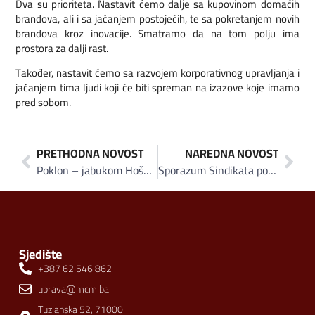
Dva su prioriteta. Nastavit ćemo dalje sa kupovinom domaćih
brandova, ali i sa jačanjem postojećih, te sa pokretanjem novih
brandova kroz inovacije. Smatramo da na tom polju ima
prostora za dalji rast.
Također, nastavit ćemo sa razvojem korporativnog upravljanja i
jačanjem tima ljudi koji će biti spreman na izazove koje imamo
pred sobom.
PRETHODNA NOVOST
NAREDNA NOVOST
Poklon – jabukom Hoše komerc čestitao Sarajlijama 6. april
Sporazum Sindikata policije Kantona Sarajevo i Hifa Oil
Sjedište
+387 62 546 862
uprava@mcm.ba
Tuzlanska 52, 71000