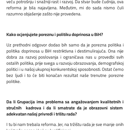
veću potrošnju i snažniji rast i razvoj. Da stvar bude čudnija, ova
reforma je bila najavljena. Međutim, mi do sada nismo čuli
razumno objašenje zašto nije provedena.
Kako ocjenjujete poreznu i politiku doprinosa u BiH?
Uz prethodni odgovor dodao bih samo da je porezna politika i
politika doprinosa u BiH restriktivna i destimulirajuća. Ona nije
dobra za razvoj poslovanja i ograničava nas u provedbi svih
ostalih politika, prije svega u razvoju obrazovanja, demografskoj
politici i u našoj ukupnoj konkurentskoj sposobnosti. Ostat ćemo
bez ljudi i to će biti konačan rezultat naše trenutne porezne
politike.
Da li Grupacija ima problema sa angažovanjem kvalitetnih i
stručnih kadrova i da li smatrate da je obrazovni sistem
adekvatan našoj privredi i trIštu rada?
I tu bi nam trebala reforma. Jer, na tržištu rada je sve manje onih