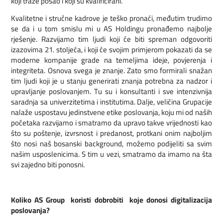
koji traže posao i koji su kvalificirani.
Kvalitetne i stručne kadrove je teško pronaći, međutim trudimo
se da i u tom smislu mi u AS Holdingu pronađemo najbolje
rješenje. Razvijamo tim ljudi koji će biti spreman odgovoriti
izazovima 21. stoljeća, i koji će svojim primjerom pokazati da se
moderne kompanije grade na temeljima ideje, povjerenja i
integriteta. Osnova svega je znanje. Zato smo formirali snažan
tim ljudi koji je u stanju generirati znanja potrebna za nadzor i
upravljanje poslovanjem. Tu su i konsultanti i sve intenzivnija
saradnja sa univerzitetima i institutima. Dalje, veličina Grupacije
nalaže uspostavu jedinstvene etike poslovanja, koju mi od naših
početaka razvijamo i smatramo da upravo takve vrijednosti kao
što su poštenje, izvrsnost i predanost, protkani onim najboljim
što nosi naš bosanski background, možemo podijeliti sa svim
našim usposlenicima. S tim u vezi, smatramo da imamo na šta
svi zajedno biti ponosni.
Koliko AS Group koristi dobrobiti koje donosi digitalizacija
poslovanja?