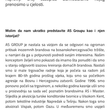
prenosimo u cjelosti.
Molim da nam ukratko predstavite AS Groupu kao i njen
istorijat?
AS GROUP je nastala sa vizijom da se odgovori na ogroman
pritisak inozemnih brandova na bosanskohercegovačko tržište,
u namjeri da ga u potpunosti podredi svojim interesima. Našim
konceptom željeli smo pokazati da imamo šta ponuditi i da smo
u stanju odgovoriti izazovu kreiranja domaćih brandova. Nastali
smo iz male trgovačke radnje koja je počela sa radom još
krajem 80-tih godina prošlog vijeka, koju smo sa početkom
agresije na Bosnu i Hercegovinu zatvorili. Godine 1996. smo
ponovno počeli sa trgovinom, a nekoliko godina kasnije ušli smo
u proizvodnju sa sada već poznatim brandovima AS i Master.
Slijedila je akvizicija turske konditorske tvornice u Visokom Kent,
potom tekstilne industrije Napredak u Tešnju. Nakon toga smo
akvizirali Vispak, potom Oazu. U međuvremenu smo uspjeli