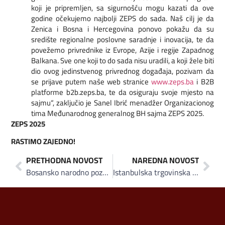
koji je pripremljen, sa sigurnošću mogu kazati da ove
godine očekujemo najbolji ZEPS do sada. Naš cilj je da
Zenica i Bosna i Hercegovina ponovo pokažu da su
središte regionalne poslovne saradnje i inovacija, te da
povežemo privrednike iz Evrope, Azije i regije Zapadnog
Balkana. Sve one koji to do sada nisu uradili, a koji žele biti
dio ovog jedinstvenog privrednog događaja, pozivam da
se prijave putem naše web stranice
www.zeps.ba
i B2B
platforme b2b.zeps.ba, te da osiguraju svoje mjesto na
sajmu“, zaključio je Sanel Ibrić menadžer Organizacionog
tima Međunarodnog generalnog BH sajma ZEPS 2025.
ZEPS 2025
RASTIMO ZAJEDNO!
PRETHODNA NOVOST
NAREDNA NOVOST
Bosansko narodno pozorište Zenica otvara sezonu u saradnji za ZEPS-om
Istanbulska trgovinska komora platinasti sponzor ZEPS-a, u Zenicu dolazi 50 turskih kompanija, među njima lideri turske i svjetske industrije