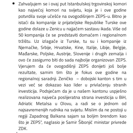
Zahvaljujem se i ovaj put Istanbulskoj trgovinskoj komori
kao najvećoj komori na svijetu, koja je i ove godine
potvrdila svoje učešće na ovogodišnjem ZEPS-u. Bitno je
istaći da kompanije iz prijateljske Republike Turske ove
godine dolaze u Zenicu u najjačem sastavu ikada. Više od
50 kompanija će se predstaviti domaćem i regionalnom
tržištu. Uz izlagače iz Turske, tu su i kompanije iz
Njemačke, Srbije, Hrvatske, Kine, Italije, Libije, Belgije,
Mađarske, Poljske, Austrije, Slovenije i drugih zemalja i
ovo će zasigurno biti do sada najbolje organizovan ZEPS.
Vjerujem da će ovogodišnji ZEPS donijeti još bolje
rezultate, samim tim što je fokus ove godine na
regionalnoj saradnji. Zeničko – dobojski kanton s tim u
vezi već se dokazao kao lider u privlačenju stranih
investicija. Podsjećam da je u našem kantonu uspješno
realizovana najveća poslijeratna strana investicija u BiH,
Adriatic Metalsa u Olovu, a radi se o jednom od
najsavremenijih rudnika na svijetu. Mislim da ne postoji u
regiji Zapadnog Balkana sajam sa boljim brendom kao
što je ZEPS“, naglasio je Samir Šibonjić ministar privrede
ZDK.