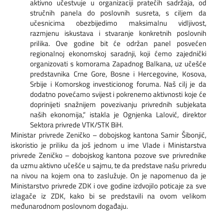
aktivno učestvuje u organizaciji pratećih sadržaja, od
stručnih panela do poslovnih susreta, s ciljem da
učesnicima obezbijedimo maksimalnu vidljivost,
razmjenu iskustava i stvaranje konkretnih poslovnih
prilika. Ove godine bit će održan panel posvećen
regionalnoj ekonomskoj saradnji, koji ćemo zajednički
organizovati s komorama Zapadnog Balkana, uz učešće
predstavnika Crne Gore, Bosne i Hercegovine, Kosova,
Srbije i Komorskog investicionog foruma. Naš cilj je da
dodatno povećamo svijest i pokrenemo aktivnosti koje će
doprinijeti snažnijem povezivanju privrednih subjekata
naših ekonomija,“ istakla je Ognjenka Lalović, direktor
Sektora privrede VTK/STK BiH.
Ministar privrede Zeničko – dobojskog kantona Samir Šibonjić,
iskoristio je priliku da još jednom u ime Vlade i Ministarstva
privrede Zeničko – dobojskog kantona pozove sve privrednike
da uzmu aktivno učešće u sajmu, te da predstave našu privredu
na nivou na kojem ona to zaslužuje. On je napomenuo da je
Ministarstvo privrede ZDK i ove godine izdvojilo poticaje za sve
izlagače iz ZDK, kako bi se predstavili na ovom velikom
međunarodnom poslovnom događaju.