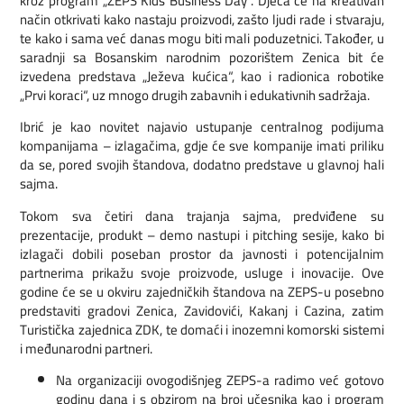
kroz program „ZEPS Kids Business Day“. Djeca će na kreativan
način otkrivati kako nastaju proizvodi, zašto ljudi rade i stvaraju,
te kako i sama već danas mogu biti mali poduzetnici. Također, u
saradnji sa Bosanskim narodnim pozorištem Zenica bit će
izvedena predstava „Ježeva kućica“, kao i radionica robotike
„Prvi koraci“, uz mnogo drugih zabavnih i edukativnih sadržaja.
Ibrić je kao novitet najavio ustupanje centralnog podijuma
kompanijama – izlagačima, gdje će sve kompanije imati priliku
da se, pored svojih štandova, dodatno predstave u glavnoj hali
sajma.
Tokom sva četiri dana trajanja sajma, predviđene su
prezentacije, produkt – demo nastupi i pitching sesije, kako bi
izlagači dobili poseban prostor da javnosti i potencijalnim
partnerima prikažu svoje proizvode, usluge i inovacije. Ove
godine će se u okviru zajedničkih štandova na ZEPS-u posebno
predstaviti gradovi Zenica, Zavidovići, Kakanj i Cazina, zatim
Turistička zajednica ZDK, te domaći i inozemni komorski sistemi
i međunarodni partneri.
Na organizaciji ovogodišnjeg ZEPS-a radimo već gotovo
godinu dana i s obzirom na broj učesnika kao i program