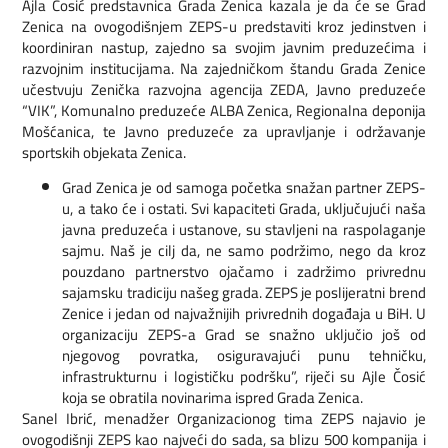
Ajla Čosić predstavnica Grada Zenica kazala je da će se Grad
Zenica na ovogodišnjem ZEPS-u predstaviti kroz jedinstven i
koordiniran nastup, zajedno sa svojim javnim preduzećima i
razvojnim institucijama. Na zajedničkom štandu Grada Zenice
učestvuju Zenička razvojna agencija ZEDA, Javno preduzeće
“VIK”, Komunalno preduzeće ALBA Zenica, Regionalna deponija
Mošćanica, te Javno preduzeće za upravljanje i održavanje
sportskih objekata Zenica.
Grad Zenica je od samoga početka snažan partner ZEPS-
u, a tako će i ostati. Svi kapaciteti Grada, uključujući naša
javna preduzeća i ustanove, su stavljeni na raspolaganje
sajmu. Naš je cilj da, ne samo podržimo, nego da kroz
pouzdano partnerstvo ojačamo i zadržimo privrednu
sajamsku tradiciju našeg grada. ZEPS je poslijeratni brend
Zenice i jedan od najvažnijih privrednih događaja u BiH. U
organizaciju ZEPS-a Grad se snažno uključio još od
njegovog povratka, osiguravajući punu tehničku,
infrastrukturnu i logističku podršku”, riječi su Ajle Čosić
koja se obratila novinarima ispred Grada Zenica.
Sanel Ibrić, menadžer Organizacionog tima ZEPS najavio je
ovogodišnji ZEPS kao najveći do sada, sa blizu 500 kompanija i