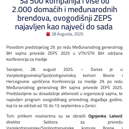
Sa 500 kompanija i više od
2.000 domaćih i međunarodnih
brendova, ovogodišnji ZEPS
najavljen kao najveći do sada
28 Augusta, 2025
Povodom predstojećeg 29. po redu Međunarodnog generalnog
BH sajma privrede ZEPS 2025 u VTK/STK BiH održana
konferencija za medije
Sarajevo, 28. august 2025. – Danas je u
Vanjskotrgovinskoj/Spoljnotrgovinskoj komori Bosne i
Hercegovine upriličena Konferencija za medije 29. po redu
Međunarodnog generalnog BH sajma privrede ZEPS 2025.
Predstavljene su dosadašnje aktivnosti u organizaciji sajma, te
najavljen program ovogodišnjeg privrednog događaja godine,
koji će se održati od 10. do 13. septembra u Zenici.
Tom prilikom novinarima su se obratili
Ognjenka Lalović
direktor Sektora za privredu
Vanjskotrgovinske/Spoljnotrgovinske komore Bosne i