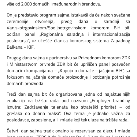
više od 2.000 domaćih i međunarodnih brendova.
On je predstavio program sajma, istakavši da će nakon svečane
ceremonije otvorenja, prvog dana u saradnji sa
Vanjskotrgovinskom/Spoljnotrgovinskom komorom BiH biti
održan panel „Regionalna saradnja i internacionalizacija
poslovanja“, uz učešće članica komorskog sistema Zapadnog
Balkana – KIF.
Drugog dana sajma u partnerstvu sa Privrednom komorom ZDK
i Ministarstvom privrede ZDK bit će upriličen panel posvećen
domaćim kompanijama – „Kupujmo domaće – jačajmo BiH“, sa
fokusom na jačanje domaće proizvodnje i poticanje potrošnje
domaćih proizvoda.
Treći dan sajma bit će organizovana jedna od najaktuelnijih
edukacija na tržištu rada pod nazivom „Employer branding
iznutra: Zadržavanje talenata kao strateški prioritet – od
grešaka do dobrih praksi“. Ova tema je jednako važna za
poslodavce, zaposlene, ali i mlade koji tek ulaze na tržište rada.
Četvrti dan sajma tradicionalno je rezervisan za djecu i mlade