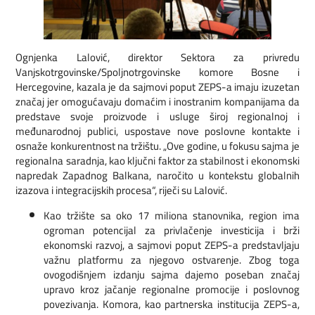
Ognjenka Lalović, direktor Sektora za privredu
Vanjskotrgovinske/Spoljnotrgovinske komore Bosne i
Hercegovine, kazala je da sajmovi poput ZEPS-a imaju izuzetan
značaj jer omogućavaju domaćim i inostranim kompanijama da
predstave svoje proizvode i usluge široj regionalnoj i
međunarodnoj publici, uspostave nove poslovne kontakte i
osnaže konkurentnost na tržištu. „Ove godine, u fokusu sajma je
regionalna saradnja, kao ključni faktor za stabilnost i ekonomski
napredak Zapadnog Balkana, naročito u kontekstu globalnih
izazova i integracijskih procesa“, riječi su Lalović.
Kao tržište sa oko 17 miliona stanovnika, region ima
ogroman potencijal za privlačenje investicija i brži
ekonomski razvoj, a sajmovi poput ZEPS-a predstavljaju
važnu platformu za njegovo ostvarenje. Zbog toga
ovogodišnjem izdanju sajma dajemo poseban značaj
upravo kroz jačanje regionalne promocije i poslovnog
povezivanja. Komora, kao partnerska institucija ZEPS-a,