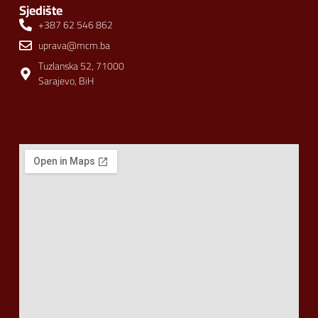
Sjedište
+387 62 546 862
uprava@mcm.ba
Tuzlanska 52, 71000
Sarajevo, BiH