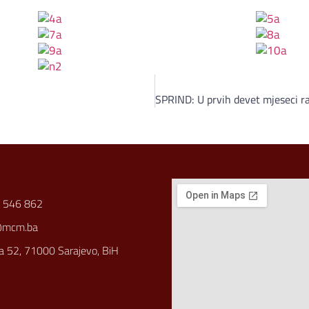
 546 862
@mcm.ba
a 52, 71000 Sarajevo, BiH