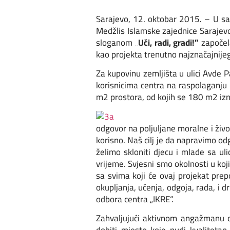
Sarajevo, 12. oktobar 2015. – U sar
Medžlis Islamske zajednice Sarajev
sloganom
„Uči, radi, gradi!”
započela
kao projekta trenutno najznačajnije
Za kupovinu zemljišta u ulici Avde 
korisnicima centra na raspolaganju
m2 prostora, od kojih se 180 m2 izn
odgovor na poljuljane moralne i živo
korisno. Naš cilj je da napravimo od
želimo skloniti djecu i mlade sa uli
vrijeme. Svjesni smo okolnosti u koj
sa svima koji će ovaj projekat prepo
okupljanja, učenja, odgoja, rada, i 
odbora centra „IKRE“.
Zahvaljujući aktivnom angažmanu dž