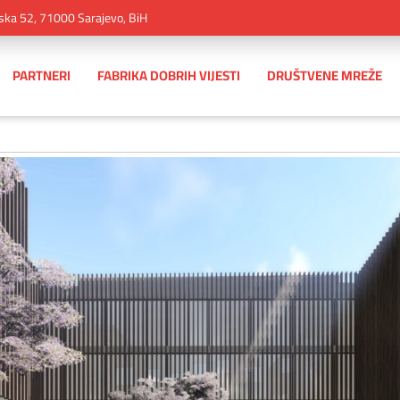
ska 52, 71000 Sarajevo, BiH
PARTNERI
FABRIKA DOBRIH VIJESTI
DRUŠTVENE MREŽE