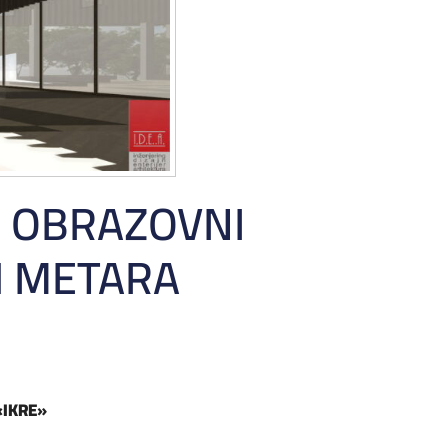
– OBRAZOVNI
H METARA
 «IKRE»