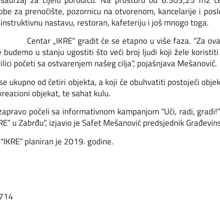
n sadržaj za cijelu porodicu. Na prostoru od 6.503,25 m2 ce
 sobe za prenoćište, pozornicu na otvorenom, kancelarije i pos
 instruktivnu nastavu, restoran, kafeteriju i još mnogo toga.
Centar „IKRE“ gradit će se etapno u više faza. “Za ov
 budemo u stanju ugostiti što veći broj ljudi koji žele koristi
ilici početi sa ostvarenjem našeg cilja”, pojašnjava Mešanović.
e ukupno od četiri objekta, a koji će obuhvatiti postojeći objek
eacioni objekat, te sahat kulu.
pravo počeli sa informativnom kampanjom “Uči, radi, gradi!” 
KRE” u Zabrđu”, izjavio je Safet Mešanović predsjednik Građevin
“IKRE” planiran je 2019. godine.
 714