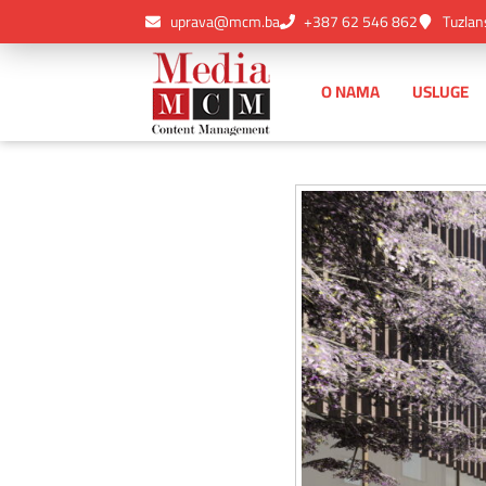
uprava@mcm.ba
+387 62 546 862
Tuzlan
O NAMA
USLUGE