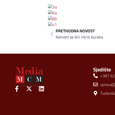
PRETHODNA NOVOST
Kelnom se širi miris bureka
Sjedište
+387 62
uprava
Tuzlansk