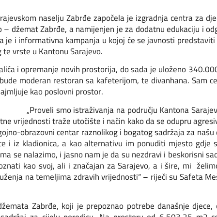
ajevskom naselju Zabrđe započela je izgradnja centra za djec
o – džemat Zabrđe, a namijenjen je za dodatnu edukaciju i odg
 je i informativna kampanja u kojoj će se javnosti predstaviti 
g te vrste u Kantonu Sarajevo.
Palića i opremanje novih prostorija, do sada je uloženo 340.00
 bude moderan restoran sa kafeterijom, te divanhana. Sam c
ajmljuje kao poslovni prostor.
„Proveli smo istraživanja na području Kantona Saraje
tne vrijednosti traže utočište i način kako da se odupru agre
gojno-obrazovni centar raznolikog i bogatog sadržaja za našu 
ce i iz kladionica, a kao alternativu im ponuditi mjesto gdje
ima se nalazimo, i jasno nam je da su nezdravi i beskorisni s
znati kao svoj, ali i značajan za Sarajevo, a i šire, mi želi
druženja na temeljima zdravih vrijednosti“ – riječi su Safeta
emata Zabrđe, koji je prepoznao potrebe današnje djece, omla