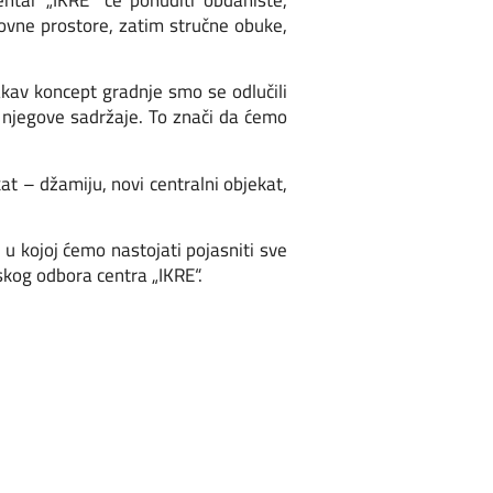
ntar „IKRE“ će ponuditi obdanište,
lovne prostore, zatim stručne obuke,
akav koncept gradnje smo se odlučili
ti njegove sadržaje. To znači da ćemo
at – džamiju, novi centralni objekat,
u kojoj ćemo nastojati pojasniti sve
skog odbora centra „IKRE“.