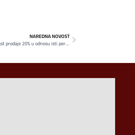
NAREDNA NOVOST
SPRIND: U prvih devet mjeseci rast prodaje 20% u odnosu isti period prošle godine