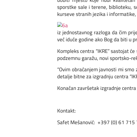
dobiti mjesto koje nudi kvaliteta
sporstke sale i terene, biblioteku,
kurseve stranih jezika i informatike,
iz jednostavnog razloga da čim prije
već iduće godine ako Bog da biti u pr
Kompleks centra “IKRE” sastojat će s
podzemnu garažu, novi sportsko-rekr
“Ovim obraćanjem javnosti mi smo za
detalje bitne za izgradnju centra “I
Konačan završetak izgradnje centra 
Kontakt:
Safet Mešanović: +397 (0) 61 715