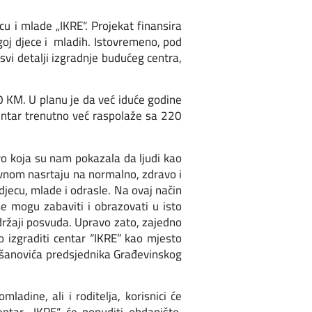
u i mlade „IKRE“. Projekat finansira
oj djece i mladih. Istovremeno, pod
svi detalji izgradnje budućeg centra,
0 KM. U planu je da već iduće godine
entar trenutno već raspolaže sa 220
vo koja su nam pokazala da ljudi kao
sivnom nasrtaju na normalno, zdravo i
djecu, mlade i odrasle. Na ovaj način
 se mogu zabaviti i obrazovati u isto
adržaji posvuda. Upravo zato, zajedno
mo izgraditi centar “IKRE” kao mjesto
 Mešanovića predsjednika Građevinskog
dine, ali i roditelja, korisnici će