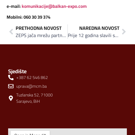
e-mail:
komunikacije@balkan-expo.com
Mobilni: 060 30 39 374
PRETHODNA NOVOST
NAREDNA NOVOST
ZEPS jača mrežu partnera: Potpisan sporazum sa Halal Expo, sajam učvršćuje status vodećeg privrednog događaja godine
Prije 12 godina slavili smo veliku pobjedu i plasman na SP u Brazilu
Sjedište
+387 62 546 862
uprava@mcm.ba
Tuzlanska 52, 71000
Sarajevo, BiH