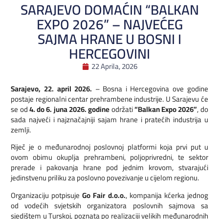
SARAJEVO DOMAĆIN “BALKAN
EXPO 2026” – NAJVEĆEG
SAJMA HRANE U BOSNI I
HERCEGOVINI
22 Aprila, 2026
Sarajevo, 22. april 2026.
– Bosna i Hercegovina ove godine
postaje regionalni centar prehrambene industrije. U Sarajevu će
se od
4. do 6. juna 2026. godine
održati
“Balkan Expo 2026”
, do
sada najveći i najznačajniji sajam hrane i pratećih industrija u
zemlji.
Riječ je o međunarodnoj poslovnoj platformi koja prvi put u
ovom obimu okuplja prehrambeni, poljoprivredni, te sektor
prerade i pakovanja hrane pod jednim krovom, stvarajući
jedinstvenu priliku za poslovno povezivanje u cijelom regionu.
Organizaciju potpisuje
Go Fair d.o.o.
, kompanija kćerka jednog
od vodećih svjetskih organizatora poslovnih sajmova sa
sjedištem u Turskoj, poznata po realizaciji velikih međunarodnih