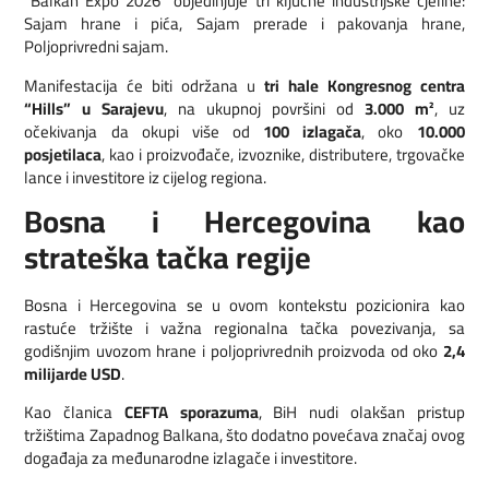
“Balkan Expo 2026” objedinjuje tri ključne industrijske cjeline:
Sajam hrane i pića, Sajam prerade i pakovanja hrane,
Poljoprivredni sajam.
Manifestacija će biti održana u
tri hale Kongresnog centra
“Hills” u Sarajevu
, na ukupnoj površini od
3.000 m²
, uz
očekivanja da okupi više od
100 izlagača
, oko
10.000
posjetilaca
, kao i proizvođače, izvoznike, distributere, trgovačke
lance i investitore iz cijelog regiona.
Bosna i Hercegovina kao
strateška tačka regije
Bosna i Hercegovina se u ovom kontekstu pozicionira kao
rastuće tržište i važna regionalna tačka povezivanja, sa
godišnjim uvozom hrane i poljoprivrednih proizvoda od oko
2,4
milijarde USD
.
Kao članica
CEFTA sporazuma
, BiH nudi olakšan pristup
tržištima Zapadnog Balkana, što dodatno povećava značaj ovog
događaja za međunarodne izlagače i investitore.