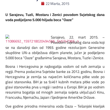
22 Marta, 2015
U Sarajevu, Tuzli, Mostaru i Zenici povodom Svjetskog dana
voda podijeljeno 5.000 hiljada boca “Oaze”
Sarajevo, 22. mart 2015. –
Povodom Svjetskog dana voda koji
se na današnji dan od 1993. godine rezolucijom Generalne
skupštine UN-a obilježava diljem planete, jučer je podijeljeno
5.000 boca “Oaze” građanima Sarajeva, Mostara, Tuzle i Zenice.
Bosna i Hercegovina je najbogatija vodom od svih zemalja u
regiji. Prema podacima Svjetske banke za 2012. godinu, Bosna i
Hercegovina je zemlja sa najvećim količinama pitke vode po
glavi stanovnika. BiH je sa 9,461 kubnih metara pitke vode po
glavi stanovnika prva u regiji i sedma u Evropi. BiH je po vodnim
resursima bogatija od mnogih zemalja svijeta uključujući Kinu,
Francusku, Njemačku, Japan i Sjedinjene Američke Države.
Ove godine prirodna mineralna voda Oaza – Tešanjski kiseljak