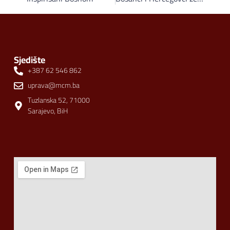
Sjedište
+387 62 546 862
uprava@mcm.ba
Tuzlanska 52, 71000
Sarajevo, BiH