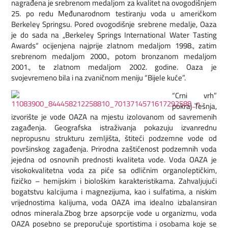
nagrađena je srebrenom medaljom za kvalitet na ovogodišnjem
25. po redu Međunarodnom testiranju voda u američkom
Berkeley Springsu. Pored ovogodišnje srebrene medalje, Oaza
je do sada na „Berkeley Springs International Water Tasting
Awards“ ocijenjena najprije zlatnom medaljom 1998., zatim
srebrenom medaljom 2000., potom bronzanom medaljom
2001., te zlatnom medaljom 2002. godine. Oaza je
svojevremeno bila i na zvaničnom meniju “Bijele kuće”.
“Crni vrh”
pokraj Tešnja,
izvorište je vode OAZA na mjestu izolovanom od savremenih
zagađenja. Geografska istraživanja pokazuju izvanrednu
nepropusnu strukturu zemljišta, štiteći podzemne vode od
površinskog zagađenja. Prirodna zaštićenost podzemnih voda
jejedna od osnovnih prednosti kvaliteta vode. Voda OAZA je
visokokvalitetna voda za piće sa odličnim organoleptičkim,
fizičko – hemijskim i biološkim karakteristikama. Zahvaljujući
bogatstvu kalcijuma i magnezijuma, kao i sulfatima, a niskim
vrijednostima kalijuma, voda OAZA ima idealno izbalansiran
odnos minerala.Zbog brze apsorpcije vode u organizmu, voda
OAZA posebno se preporučuje sportistima i osobama koje se