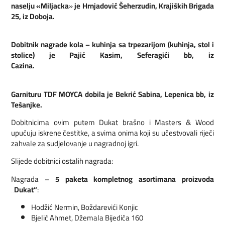
naselju «Miljacka
»
je Hrnjadović Šeherzudin, Krajiških Brigada
25, iz Doboja.
Dobitnik nagrade kola – kuhinja sa trpezarijom (kuhinja, stol i
stolice) je Pajić Kasim, Seferagići bb, iz
Cazina.
Garnituru TDF MOYCA dobila je Bekrić Sabina, Lepenica bb, iz
Tešanjke.
Dobitnicima ovim putem Dukat brašno i Masters & Wood
upućuju iskrene čestitke, a svima onima koji su učestvovali riječi
zahvale za sudjelovanje u nagradnoj igri.
Slijede dobitnici ostalih nagrada:
Nagrada –
5 paketa kompletnog asortimana proizvoda
„Dukat“
:
Hodžić Nermin, Boždarevići Konjic
Bjelić Ahmet, Džemala Bijedića 160