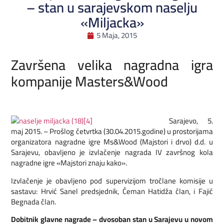
– stan u sarajevskom naselju
«Miljacka»
5 Maja, 2015
Završena velika nagradna igra
kompanije Masters&Wood
Sarajevo, 5.
maj 2015. – Prošlog četvrtka (30.04.2015.godine) u prostorijama
organizatora nagradne igre Ms&Wood (Majstori i drvo) d.d. u
Sarajevu, obavljeno je izvlačenje nagrada IV završnog kola
nagradne igre «Majstori znaju kako».
Izvlačenje je obavljeno pod supervizijom tročlane komisije u
sastavu: Hrvić Sanel predsjednik, Ćeman Hatidža član, i Fajić
Begnada član.
Dobitnik glavne nagrade – dvosoban stan u Sarajevu u novom