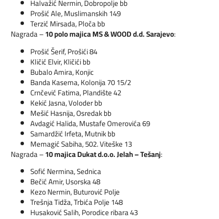
Halvažić Nermin, Dobropolje bb
Prošić Ale, Muslimanskih 149
Terzić Mirsada, Ploča bb
Nagrada –
10 polo majica MS & WOOD d.d. Sarajevo
:
Prošić Šerif, Prošići 84
Kličić Elvir, Kličići bb
Bubalo Amira, Konjic
Banda Kasema, Kolonija 70 15/2
Crnčević Fatima, Plandište 42
Kekić Jasna, Voloder bb
Mešić Hasnija, Osredak bb
Avdagić Halida, Mustafe Omerovića 69
Samardžić Irfeta, Mutnik bb
Memagić Sabiha, 502. Viteške 13
Nagrada –
10 majica Dukat d.o.o. Jelah – Tešanj
:
Sofić Nermina, Sednica
Bečić Amir, Usorska 48
Kezo Nermin, Buturović Polje
Trešnja Tidža, Trbića Polje 148
Husaković Salih, Porodice ribara 43