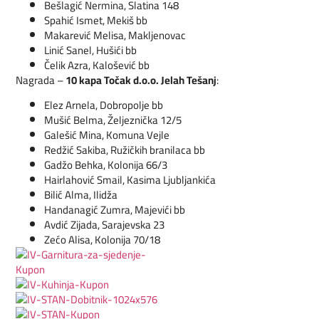
Bešlagić Nermina, Slatina 148
Spahić Ismet, Mekiš bb
Makarević Melisa, Makljenovac
Linić Sanel, Hušići bb
Čelik Azra, Kalošević bb
Nagrada –
10 kapa Točak d.o.o. Jelah Tešanj
:
Elez Arnela, Dobropolje bb
Mušić Belma, Željeznička 12/5
Galešić Mina, Komuna Vejle
Redžić Sakiba, Ružičkih branilaca bb
Gadžo Behka, Kolonija 66/3
Hairlahović Smail, Kasima Ljubljankića
Bilić Alma, Ilidža
Handanagić Zumra, Majevići bb
Avdić Zijada, Sarajevska 23
Zećo Alisa, Kolonija 70/18