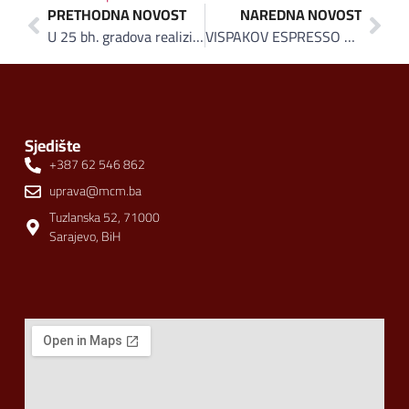
PRETHODNA NOVOST
NAREDNA NOVOST
U 25 bh. gradova realizirana velika akcija Klasa: Građanima BiH povodom Prvog maja poklonjeno 100.000 Bosanskih lokuma
VISPAKOV ESPRESSO U KAFEIMA I RESTORANIMA KAIRA
Sjedište
+387 62 546 862
uprava@mcm.ba
Tuzlanska 52, 71000
Sarajevo, BiH