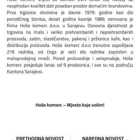
neophodan kvalitet dati poseban prostor domaćim brandovima.
Prva trgovina otvorena je davne 1979. godine kao dio
porodičnog biznisa, deset godina kasnije 1989. osnovana je
firma Hoše komerc d.o.o. u Sarajevu. Osnovna djelatnost je
trgovina na malo i veliko prehrambenih i neprehrambenih
proizvoda, zatim, slastičarstvo, pakeraj i pržionica kafe, kao i
distribucija proizvoda. Hoše komerc d.o.o trenutno zapošljava
216 radnika, od čega je veći dio radnika zaposlen u
maloprodajnoj mreži. Pored proizvodnje i veleprodaje, Hoše
komerc posjeduje lanac od 9 prodavnica, i sve su na području
Kantona Sarajevo.
Hoše komerc – Mjesto koje volim!
PRETHODNA NOVOST
NAREDNA NOVOST