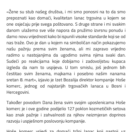
«Žene su stub našeg društva, i mi smo ponosni na to da smo
prepoznati kao domaći, kvalitetan lanac trgovina u kojem se
one osjećaju prije svega poštovano. S druge strane i mi svakim
danom ulažemo sve više napora da pružimo izvrsnu ponudu i
damo novu vrijednost kako bi ispunili visoke standarde koji se od
nas traže. Ovo je dan u kojem na simboličan način pokazujemo
našu pažnju prema svim ženama, ali mi zapravo vrijedno
radimo u nastojanjima da ugodimo svima njima svaki dan.
Sudeći po reakcijama koje dobijamo i zadovoljstvu kupaca
izgleda da nam to uspijeva. U tom smislu, još jednom bih
čestitao svim ženama, majkama i posebno našim nanama
sretan 8. mart», izjavio je Izet Bozalija direktor kompanije Hoše
komerc, jednog od najstarijih trgovačkih lanaca u Bosni i
Hercegovini.
Također povodom Dana žena svim svojim uposlenicama Hoše
komerc je i ove godine podijelio 127 poklon kozmetičkih setova
kao znak pažnje i zahvalnosti za njihov neizmjeran doprinos
razvoju i uspješnom poslovonju kompanije.
Hoše komerc vrijedi za domaći tržni lanac koji nastoji uz