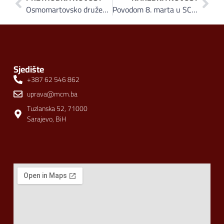
Osmomartovsko druženje u SCC-u: “Vispak poklanja damama”
Povodom 8. marta u SCC-u upriličeno druženje “Vispak poklanja damama”
Sjedište
+387 62 546 862
uprava@mcm.ba
Tuzlanska 52, 71000
Sarajevo, BiH