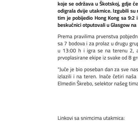
koje se održava u Škotskoj, gdje će
odigrala dvije utakmice. Izgubili s
tim je pobijedio Hong Kong sa 9:2 i 
beskućnici otputovali u Glasgow na 
Prema pravilima prvenstva pobjedni
sa 7 bodova i za prolaz u drugu gru
u 13:00 h i igra se na terenu 2, 
prvoplasirane ekipe iz svake od 8 gr
“Juče je bio poseban dan za sve nas
izlazili i na teren. Inače četiri na
Elmedin Škrebo, selektor našeg tima
Linkovi sa snimcima utakmica: