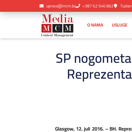
uprava@mcm.ba
+387 62 546 862
Tuzlan
O NAMA
USLUGE
SP nogometaš
Reprezentac
Glasgow, 12. juli 2016. – BH. Rep