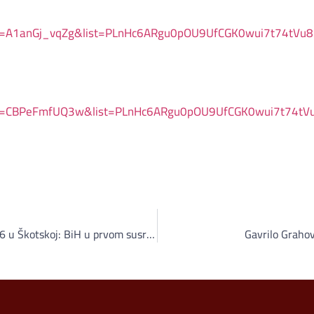
?v=A1anGj_vqZg&list=PLnHc6ARgu0pOU9UfCGK0wui7t74tVu
?v=CBPeFmfUQ3w&list=PLnHc6ARgu0pOU9UfCGK0wui7t74tV
SP nogometaša – beskućnika 2016 u Škotskoj: BiH u prvom susretu pobijedila Norvešku rezultatom 11:2
Gavrilo Grahov