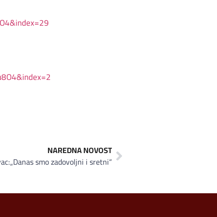
8O4&index=29
u8O4&index=2
NAREDNA NOVOST
ac:„Danas smo zadovoljni i sretni“