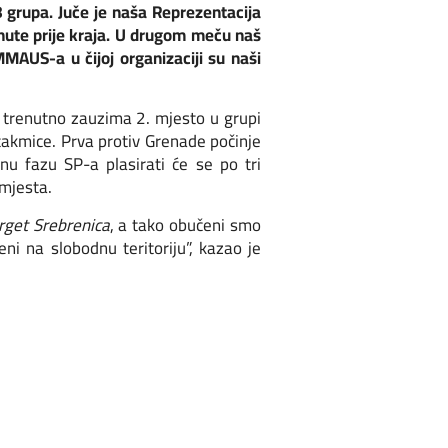
8 grupa. Juče je naša Reprezentacija
inute prije kraja. U drugom meču naš
EMMAUS-a u čijoj organizaciji su naši
 trenutno zauzima 2. mjesto u grupi
takmice. Prva protiv Grenade počinje
u fazu SP-a plasirati će se po tri
 mjesta.
rget Srebrenica
, a tako obučeni smo
eni na slobodnu teritoriju”, kazao je