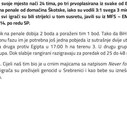
 svoje mjesto naći 24 tima, po tri prvoplasirana iz svake od 
u na penale od domaćina Škotske, iako su vodili 3:1 svega 3 m
svi igrači su bili strijelci u tom susretu, javili su iz MFS – 
14. po redu SP.
k na penale dobija 2 boda a poraženi tim 1 bod. Tako da BiH
pnu fazu im je potrebna još jedna pobjeda iz sutrašnje dvije u
a druga protiv Egipta u 17:00 h na terenu 3. U drugu grupn
upa. Dok slabije rangirani razigravaju za poredak od 25 do 48
. Cijeli naš tim bio je u crnim majicama sa natpisom
Never fo
ša igrača su preživjeli genocid u Srebrenici i kao bebe su izneš
.