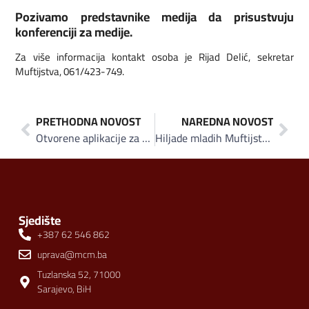
Pozivamo predstavnike medija da prisustvuju
konferenciji za medije.
Za više informacija kontakt osoba je Rijad Delić, sekretar
Muftijstva, 061/423-749.
PRETHODNA NOVOST
NAREDNA NOVOST
Otvorene aplikacije za 12. Emmaus – Međunarodni omladinski radni kamp 2017 u Srebrenici
Hiljade mladih Muftijstva sarajevskog u predramazanskim aktivnostima
Sjedište
+387 62 546 862
uprava@mcm.ba
Tuzlanska 52, 71000
Sarajevo, BiH