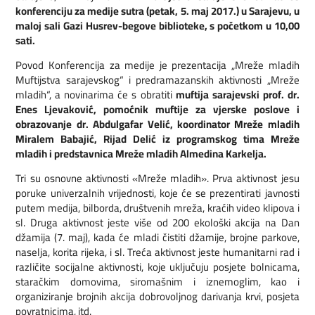
konferenciju za medije sutra (petak, 5. maj 2017.) u Sarajevu, u
maloj sali Gazi Husrev-begove biblioteke, s početkom u 10,00
sati.
Povod Konferencija za medije je prezentacija „Mreže mladih
Muftijstva sarajevskog“ i predramazanskih aktivnosti „Mreže
mladih“, a novinarima će s obratiti
muftija sarajevski prof. dr.
Enes Ljevaković, pomoćnik muftije za vjerske poslove i
obrazovanje dr. Abdulgafar Velić, koordinator Mreže mladih
Miralem Babajić, Rijad Delić iz programskog tima Mreže
mladih i predstavnica Mreže mladih Almedina Karkelja.
Tri su osnovne aktivnosti «Mreže mladih». Prva aktivnost jesu
poruke univerzalnih vrijednosti, koje će se prezentirati javnosti
putem medija, bilborda, društvenih mreža, kraćih video klipova i
sl. Druga aktivnost jeste više od 200 ekološki akcija na Dan
džamija (7. maj), kada će mladi čistiti džamije, brojne parkove,
naselja, korita rijeka, i sl. Treća aktivnost jeste humanitarni rad i
različite socijalne aktivnosti, koje uključuju posjete bolnicama,
staračkim domovima, siromašnim i iznemoglim, kao i
organiziranje brojnih akcija dobrovoljnog darivanja krvi, posjeta
povratnicima, itd.