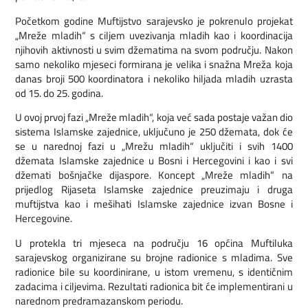
Početkom godine Muftijstvo sarajevsko je pokrenulo projekat
„Mreže mladih“ s ciljem uvezivanja mladih kao i koordinacija
njihovih aktivnosti u svim džematima na svom području. Nakon
samo nekoliko mjeseci formirana je velika i snažna Mreža koja
danas broji 500 koordinatora i nekoliko hiljada mladih uzrasta
od 15. do 25. godina.
U ovoj prvoj fazi „Mreže mladih“, koja već sada postaje važan dio
sistema Islamske zajednice, uključuno je 250 džemata, dok će
se u narednoj fazi u „Mrežu mladih“ uključiti i svih 1400
džemata Islamske zajednice u Bosni i Hercegovini i kao i svi
džemati bošnjačke dijaspore. Koncept „Mreže mladih“ na
prijedlog Rijaseta Islamske zajednice preuzimaju i druga
muftijstva kao i mešihati Islamske zajednice izvan Bosne i
Hercegovine.
U protekla tri mjeseca na području 16 općina Muftiluka
sarajevskog organizirane su brojne radionice s mladima. Sve
radionice bile su koordinirane, u istom vremenu, s identičnim
zadacima i ciljevima. Rezultati radionica bit će implementirani u
narednom predramazanskom periodu.