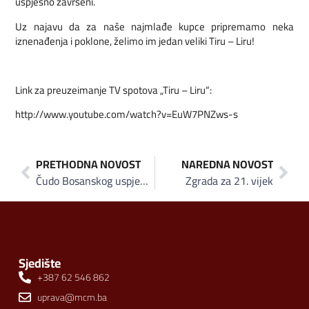
uspješno završeni.
Uz najavu da za naše najmlađe kupce pripremamo neka
iznenađenja i poklone, želimo im jedan veliki Tiru – Liru!
Link za preuzeimanje TV spotova „Tiru – Liru“:
http://www.youtube.com/watch?v=EuW7PNZws-s
PRETHODNA NOVOST
NAREDNA NOVOST
Čudo Bosanskog uspjeha!
Zgrada za 21. vijek
Sjedište
+387 62 546 862
uprava@mcm.ba