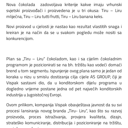
Nova čokolada zadovoljava kriterije kakve imaju vrhunski
svjetski proizvođači i proizvedena je u tri okusa: Tiru – Liru
mliječna, Tiru – Liru tutti frutti, Tiru – Liru banana keks.
Novi proizvod u cjelosti je nastao kao rezultat vlastitih snaga i
kreiran je na način da se u svakom pogledu može nositi sa
konkurencijom.
Plan sa „Tiru – Liru“ čokoladom, kao i sa cijelim čokoladnim
programom je pozicionirati se na bh. tržištu kao vodeći domaći
brend u tom segmentu. Ispunjenje ovog plana samo je jedan od
koraka u nizu u smislu dostizanja cilja cijele AS GROUP, čiji je
Vispak sastavni dio, da u konditorskom dijelu programa u
dogledno vrijeme postane jedna od pet najvećih konditorskih
industrija u Jugoistočnoj Evropi.
Ovom prilikom, kompanija Vispak obavještava javnost da su svi
procesi lansiranja novog branda „Tiru- Liru“, kao što su razvoj
proizvoda, proces istraživanja, provjera kvaliteta, dizajn,
strateško komuniciranje, distribucija i pozicioniranje na tržištu,