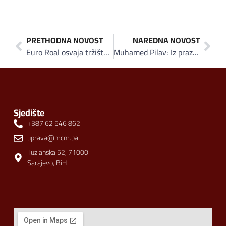
PRETHODNA NOVOST
NAREDNA NOVOST
Euro Roal osvaja tržišta Hrvatske i Slovenije
Muhamed Pilav: Iz prazne ne puca!
Sjedište
+387 62 546 862
uprava@mcm.ba
Tuzlanska 52, 71000
Sarajevo, BiH