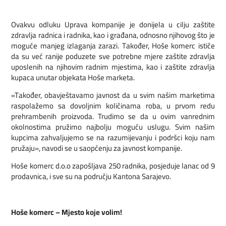
Ovakvu odluku Uprava kompanije je donijela u cilju zaštite
zdravlja radnica i radnika, kao i građana, odnosno njihovog što je
moguće manjeg izlaganja zarazi. Također, Hoše komerc ističe
da su već ranije poduzete sve potrebne mjere zaštite zdravlja
uposlenih na njihovim radnim mjestima, kao i zaštite zdravlja
kupaca unutar objekata Hoše marketa.
«Također, obavještavamo javnost da u svim našim marketima
raspolažemo sa dovoljnim količinama roba, u prvom redu
prehrambenih proizvoda. Trudimo se da u ovim vanrednim
okolnostima pružimo najbolju moguću uslugu. Svim našim
kupcima zahvaljujemo se na razumijevanju i podršci koju nam
pružaju», navodi se u saopćenju za javnost kompanije.
Hoše komerc d.o.o zapošljava 250 radnika, posjeduje lanac od 9
prodavnica, i sve su na području Kantona Sarajevo.
Hoše komerc – Mjesto koje volim!