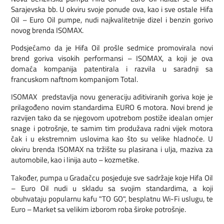
Sarajevska bb. U okviru svoje ponude ova, kao i sve ostale Hifa
Oil – Euro Oil pumpe, nudi najkvalitetnije dizel i benzin gorivo
novog brenda ISOMAX.
Podsjećamo da je Hifa Oil prošle sedmice promovirala novi
brend goriva visokih performansi – ISOMAX, a koji je ova
domaća kompanija patentirala i razvila u saradnji sa
francuskom naftnom kompanijom Total.
ISOMAX predstavlja novu generaciju aditiviranih goriva koje je
prilagođeno novim standardima EURO 6 motora. Novi brend je
razvijen tako da se njegovom upotrebom postiže idealan omjer
snage i potrošnje, te samim tim produžava radni vijek motora
čak i u ekstremnim uslovima kao što su velike hladnoće. U
okviru brenda ISOMAX na tržište su plasirana i ulja, maziva za
automobile, kao i linija auto – kozmetike.
Također, pumpa u Gradačcu posjeduje sve sadržaje koje Hifa Oil
– Euro Oil nudi u skladu sa svojim standardima, a koji
obuhvataju popularnu kafu "TO GO", besplatnu Wi-Fi uslugu, te
Euro – Market sa velikim izborom roba široke potrošnje.