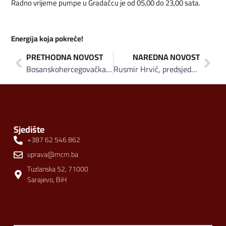
Radno vrijeme pumpe u Gradačcu je od 05,00 do 23,00 sata.
Energija koja pokreće!
PRETHODNA NOVOST
NAREDNA NOVOST
Bosanskohercegovačka «Hifa Oil» i francuski «Total» predstavili novi brend ISOMAX
Rusmir Hrvić, predsjednik Uprave AS Holding:Vrijednost naše ukupne aktive dostigla je pola milijarde KM
Sjedište
+387 62 546 862
uprava@mcm.ba
Tuzlanska 52, 71000
Sarajevo, BiH