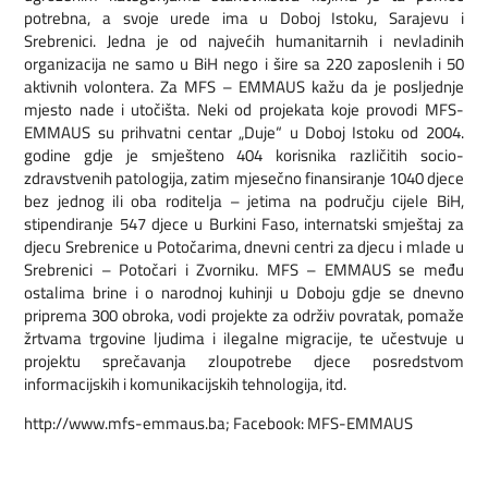
potrebna, a svoje urede ima u Doboj Istoku, Sarajevu i
Srebrenici. Jedna je od najvećih humanitarnih i nevladinih
organizacija ne samo u BiH nego i šire sa 220 zaposlenih i 50
aktivnih volontera. Za MFS – EMMAUS kažu da je posljednje
mjesto nade i utočišta. Neki od projekata koje provodi MFS-
EMMAUS su prihvatni centar „Duje“ u Doboj Istoku od 2004.
godine gdje je smješteno 404 korisnika različitih socio-
zdravstvenih patologija, zatim mjesečno finansiranje 1040 djece
bez jednog ili oba roditelja – jetima na području cijele BiH,
stipendiranje 547 djece u Burkini Faso, internatski smještaj za
djecu Srebrenice u Potočarima, dnevni centri za djecu i mlade u
Srebrenici – Potočari i Zvorniku. MFS – EMMAUS se među
ostalima brine i o narodnoj kuhinji u Doboju gdje se dnevno
priprema 300 obroka, vodi projekte za održiv povratak, pomaže
žrtvama trgovine ljudima i ilegalne migracije, te učestvuje u
projektu sprečavanja zloupotrebe djece posredstvom
informacijskih i komunikacijskih tehnologija, itd.
http://www.mfs-emmaus.ba; Facebook: MFS-EMMAUS