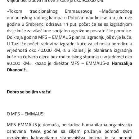
Vrijednost radova na ove 3 kuće je oko 90.000 KM.
«Tokom tradicionalnog Emmausovog «Međunarodnog
omladinskog radnog kampa u Potočarima» koji se u u julu ove
godine u Srebrenci održava 11 put, počet će se sa izgradnjom
dvije kuće za višečlane socijalno ugrožene povratničke porodice.
Do kraja godine MFS – EMMAUS planira izgradnju još dvije kuće.
U Tuzli će početi radovi na izgradnji kuće za jetimsku porodicu u
vrijednosti oko 40.000 KM, a u Kalesiji je planirana izgradnja
kuće za četvero djece bez roditeljskog staranja u vrijednosti oko
90.000 KM», kazao je direktor MFS – EMMAUS-a
Hamzalija
Okanović.
.
Dobro se boljim vraća!
O MFS – EMMAUS:
MFS-EMMAUS je domaća, nevladina humanitarna organizacija
osnovana 1999. godine sa ciljem pružanja pomoći svim
ugroženim kategorijama stanovništva kojima je ta pomoć