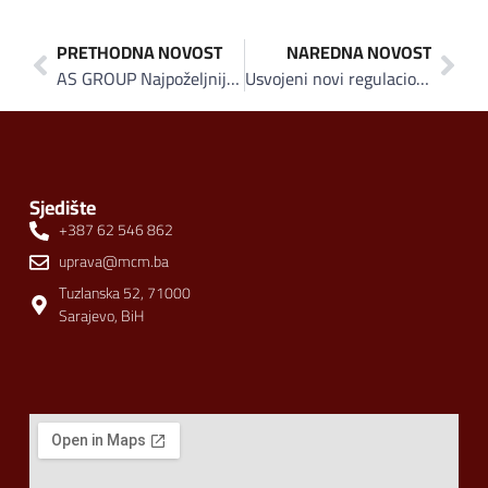
PRETHODNA NOVOST
NAREDNA NOVOST
AS GROUP Najpoželjniji poslodavac 2016 u BiH za FMCG sektor
Usvojeni novi regulacioni planovi u Visokom: Kreirani uvjeti za velike investicije
Sjedište
+387 62 546 862
uprava@mcm.ba
Tuzlanska 52, 71000
Sarajevo, BiH