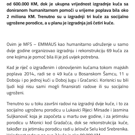
od 600.000 KM, dok je ukupna vrijednost izgradnje kuća sa
doniranom humanitarnom pomoći u vrijeme poplava bila oko
2 miliona KM. Trenutno su u izgradnji tri kuće za socijalno
ugrožene porodice, a u planu je izgradnja još četiri kuće.
Ovim je MFS – EMMAUS kao humanitarno udruženje u samo
dvije godine organizovao izgradnju i rekonstrukciju 69 kuća za
one kojima je pomoć bila ili je još uvijek potrebna.
Kad je riječ o izgrađenim i obnovljenim kućama tokom majskih
poplava 2014., radi se o 49 kuća u Bosanskom Šamcu, 11 u
Doboju i po jednoj kući u Doboj Jugu i Gračanici. Korisnici su bili
ljudi koji nisu sami mogli finansirati radove ili su socijalno
ugroženi.
Trenutno su u toku završni radovi na izgradnji dvije kuće, i to za
socijalno ugroženu porodicu u Lukavici Rijeci Mirsade i Jasmina
Suljkanović koja je započeta u martu ove godine, i za jetimsku
porodicu u Mionici kod Gradačca, dok se rekonstrukcija kuće,
također za jetimsku porodicu radi u Jelovče Selu kod Srebrenika.