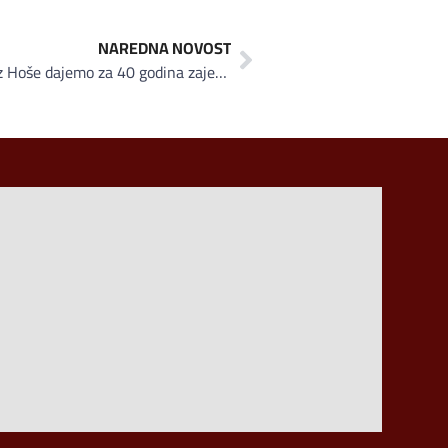
NAREDNA NOVOST
Završena velika nagradna igra "Iz Hoše dajemo za 40 godina zajedno», sretnim dobitnicama uručena 2 automobila Fiat Panda