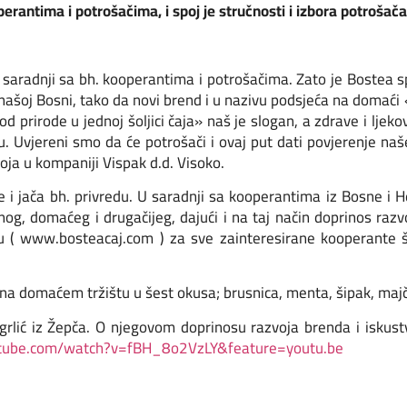
erantima i potrošačima, i spoj je stručnosti i izbora potrošača,
 saradnji sa bh. kooperantima i potrošačima. Zato je Bostea sp
u našoj Bosni, tako da novi brend i u nazivu podsjeća na domaći
d prirode u jednoj šoljici čaja» naš je slogan, a zdrave i ljek
. Uvjereni smo da će potrošači i ovaj put dati povjerenje na
oja u kompaniji Vispak d.d. Visoko.
 i jača bh. privredu. U saradnji sa kooperantima iz Bosne i 
nog, domaćeg i drugačijeg, dajući i na taj način doprinos razv
ju ( www.bosteacaj.com ) za sve zainteresirane kooperante 
na domaćem tržištu u šest okusa; brusnica, menta, šipak, majč
ogrlić iz Žepča. O njegovom doprinosu razvoja brenda i isku
tube.com/watch?v=fBH_8o2VzLY&feature=youtu.be