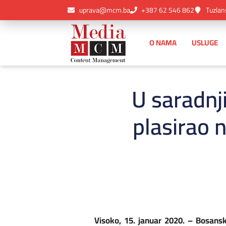
uprava@mcm.ba
+387 62 546 862
Tuzlan
O NAMA
USLUGE
U saradnj
plasirao 
Visoko, 15. januar 2020. – Bosans