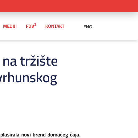
2
MEDIJI
FDV
KONTAKT
ENG
na tržište
 vrhunskog
plasirala novi brend domaćeg čaja.