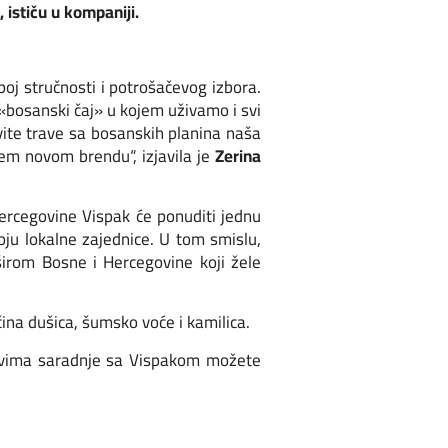
 ističu u kompaniji.
oj stručnosti i potrošačevog izbora.
 «bosanski čaj» u kojem uživamo i svi
ovite trave sa bosanskih planina naša
šem novom brendu“, izjavila je
Zerina
Hercegovine Vispak će ponuditi jednu
oju lokalne zajednice. U tom smislu,
širom Bosne i Hercegovine koji žele
ina dušica, šumsko voće i kamilica.
stvima saradnje sa Vispakom možete