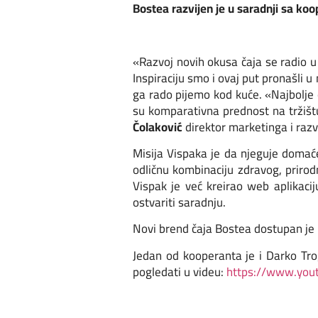
Bostea razvijen je u saradnji sa koop
«Razvoj novih okusa čaja se radio u
Inspiraciju smo i ovaj put pronašli 
ga rado pijemo kod kuće. «Najbolje o
su komparativna prednost na tržištu
Čolaković
direktor marketinga i razv
Misija Vispaka je da njeguje domaće
odličnu kombinaciju zdravog, prirod
Vispak je već kreirao web aplikaci
ostvariti saradnju.
Novi brend čaja Bostea dostupan je 
Jedan od kooperanta je i Darko Tr
pogledati u videu:
https://www.you