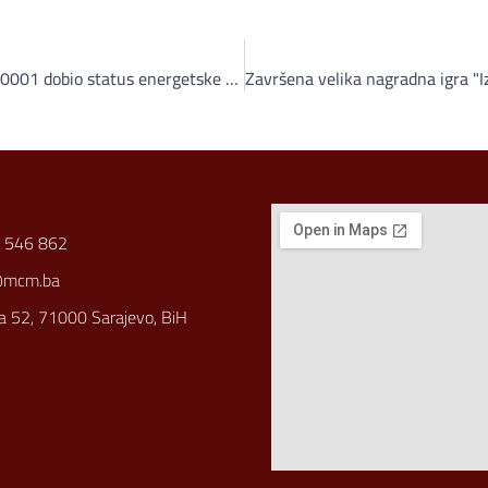
LB.Profile GmbH uvođenjem ISO 50001 dobio status energetske odgovornosti
 546 862
@mcm.ba
a 52, 71000 Sarajevo, BiH