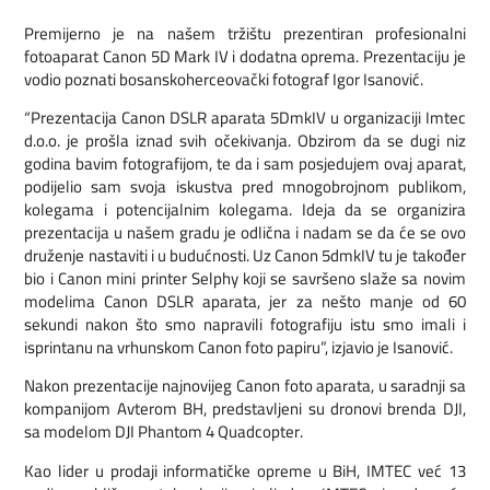
Premijerno je na našem tržištu prezentiran profesionalni
fotoaparat Canon 5D Mark IV i dodatna oprema. Prezentaciju je
vodio poznati bosanskoherceovački fotograf Igor Isanović.
“Prezentacija Canon DSLR aparata 5DmkIV u organizaciji Imtec
d.o.o. je prošla iznad svih očekivanja. Obzirom da se dugi niz
godina bavim fotografijom, te da i sam posjedujem ovaj aparat,
podijelio sam svoja iskustva pred mnogobrojnom publikom,
kolegama i potencijalnim kolegama. Ideja da se organizira
prezentacija u našem gradu je odlična i nadam se da će se ovo
druženje nastaviti i u budućnosti. Uz Canon 5dmkIV tu je također
bio i Canon mini printer Selphy koji se savršeno slaže sa novim
modelima Canon DSLR aparata, jer za nešto manje od 60
sekundi nakon što smo napravili fotografiju istu smo imali i
isprintanu na vrhunskom Canon foto papiru”, izjavio je Isanović.
Nakon prezentacije najnovijeg Canon foto aparata, u saradnji sa
kompanijom Avterom BH, predstavljeni su dronovi brenda DJI,
sa modelom DJI Phantom 4 Quadcopter.
Kao lider u prodaji informatičke opreme u BiH, IMTEC već 13