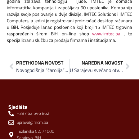
godina zbližava tehnologiju i ljude. IMTEC je domaća
informatička kompanija i zapošljava 90 uposlenika. Kompanija
razvija svoje poslovanje u dvije divizije, IMTEC Solutions i IMTEC
Computers, a jedini je registrovani proizvođač desktop računara
u BiH. Posjeduje lanac poslovnica koji broji 15 IMTEC trgovina
raspoređenih širom BiH, on-line shop
www.imtec.ba
, te
specijalizranu službu za prodaju firmama i institucijama.
PRETHODNA NOVOST
NAREDNA NOVOST
Novogodišnja “čarolija“ Vispakove Kokošije juhe svaki dan u drugom gradu
U Sarajevu svečano otvorene Hajr česma i nova benzinska pumpa Hifa Oil – Euro Oil
Sjedište
+387 62 546 862
uprava@mcm.ba
Tuzlanska 52, 71000
Sarajevo, BiH