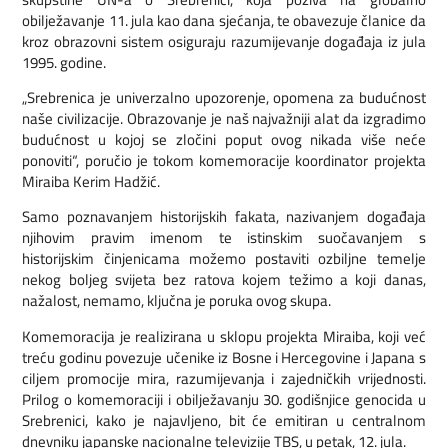
obilježavanje 11. jula kao dana sjećanja, te obavezuje članice da
kroz obrazovni sistem osiguraju razumijevanje događaja iz jula
1995. godine.
„Srebrenica je univerzalno upozorenje, opomena za budućnost
naše civilizacije. Obrazovanje je naš najvažniji alat da izgradimo
budućnost u kojoj se zločini poput ovog nikada više neće
ponoviti“, poručio je tokom komemoracije koordinator projekta
Miraiba Kerim Hadžić.
Samo poznavanjem historijskih fakata, nazivanjem događaja
njihovim pravim imenom te istinskim suočavanjem s
historijskim činjenicama možemo postaviti ozbiljne temelje
nekog boljeg svijeta bez ratova kojem težimo a koji danas,
nažalost, nemamo, ključna je poruka ovog skupa.
Komemoracija je realizirana u sklopu projekta Miraiba, koji već
treću godinu povezuje učenike iz Bosne i Hercegovine i Japana s
ciljem promocije mira, razumijevanja i zajedničkih vrijednosti.
Prilog o komemoraciji i obilježavanju 30. godišnjice genocida u
Srebrenici, kako je najavljeno, bit će emitiran u centralnom
dnevniku japanske nacionalne televizije TBS, u petak, 12. jula.