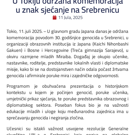
U Tokiju održana komemoracija
u znak sjećanje na Srebrenicu
11 Jula, 2025
Tokio, 11. juli 2025. – U glavnom gradu Japana danas je održana
komemoracija povodom 30. godišnjice genocida u Srebrenici, u
organizaciji obrazovnih institucija iz Japana (Kaichi Nihonbashi
Gakuen) i Bosne i Hercegovine (Treća gimnazija Sarajevo), u
okviru razmjene mladih Miraiba. Događaj je okupio učenike,
nastavnike, roditelje, predstavnike lokalnih vlasti i diplomatske
misije, kako bi se na dostojanstven način odala počast žrtvama
genocida i afirmirale poruke mira i zajedničke odgovornosti.
Programom je obuhvaćena prezentacija o historijskom
kontekstu u kojem je počinjen genocid, poruke učenika,
umjetnički prikaz sjećanja, te poruke predstavnika obrazovnog i
diplomatskog sektora. Poseban fokus bio je na važnosti
edukacije mladih i uloge koju međunarodna zajednica ima u
sprečavanju genocida i negiranja zločina.
Učesnici su istakli važnost usvojene rezolucije Generalne
skupštine UN-a o Srebrenici, koja poziva na globalno