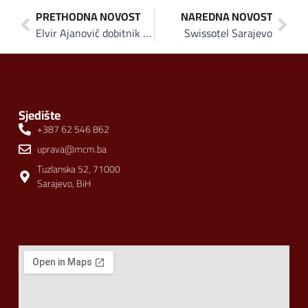
PRETHODNA NOVOST
NAREDNA NOVOST
Elvir Ajanović dobitnik prestižne nagrade „Evropski najmenadžer 2025“, ZEPS-u nagrada „Najbrend“
Swissotel Sarajevo
Sjedište
+387 62 546 862
uprava@mcm.ba
Tuzlanska 52, 71000
Sarajevo, BiH