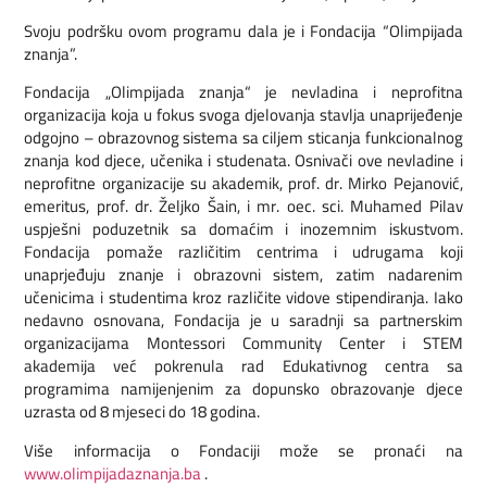
Svoju podršku ovom programu dala je i Fondacija “Olimpijada
znanja”.
Fondacija „Olimpijada znanja“ je nevladina i neprofitna
organizacija koja u fokus svoga djelovanja stavlja unaprijeđenje
odgojno – obrazovnog sistema sa ciljem sticanja funkcionalnog
znanja kod djece, učenika i studenata. Osnivači ove nevladine i
neprofitne organizacije su akademik, prof. dr. Mirko Pejanović,
emeritus, prof. dr. Željko Šain, i mr. oec. sci. Muhamed Pilav
uspješni poduzetnik sa domaćim i inozemnim iskustvom.
Fondacija pomaže različitim centrima i udrugama koji
unaprjeđuju znanje i obrazovni sistem, zatim nadarenim
učenicima i studentima kroz različite vidove stipendiranja. Iako
nedavno osnovana, Fondacija je u saradnji sa partnerskim
organizacijama Montessori Community Center i STEM
akademija već pokrenula rad Edukativnog centra sa
programima namijenjenim za dopunsko obrazovanje djece
uzrasta od 8 mjeseci do 18 godina.
Više informacija o Fondaciji može se pronaći na
www.olimpijadaznanja.ba
.