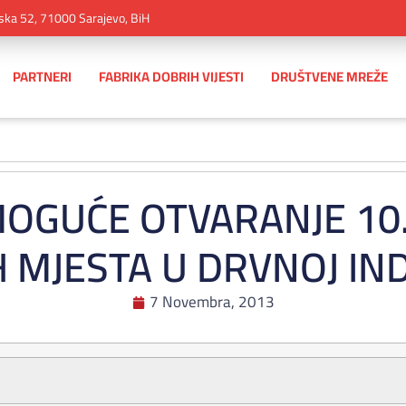
ska 52, 71000 Sarajevo, BiH
PARTNERI
FABRIKA DOBRIH VIJESTI
DRUŠTVENE MREŽE
MOGUĆE OTVARANJE 10
 MJESTA U DRVNOJ IND
7 Novembra, 2013