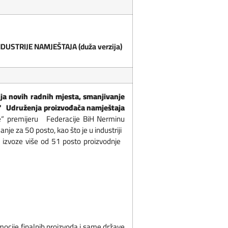
STRIJE NAMJEŠTAJA (duža verzija)
ja novih radnih mjesta, smanjivanje
e“ Udruženja proizvođača namještaja
e“ premijeru Federacije BiH Nerminu
nje za 50 posto, kao što je u industriji
oje izvoze više od 51 posto proizvodnje
cije finalnih proizvoda i same države