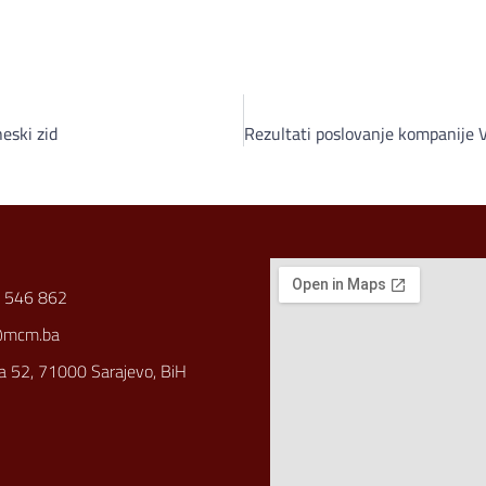
eski zid
 546 862
@mcm.ba
a 52, 71000 Sarajevo, BiH