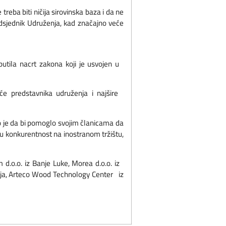
eba biti ničija sirovinska baza i da ne
dsjednik Udruženja, kad značajno veće
utila nacrt zakona koji je usvojen u
e predstavnika udruženja i najšire
 je da bi pomoglo svojim članicama da
u konkurentnost na inostranom tržištu,
 d.o.o. iz Banje Luke, Morea d.o.o. iz
Tešnja, Arteco Wood Technology Center iz