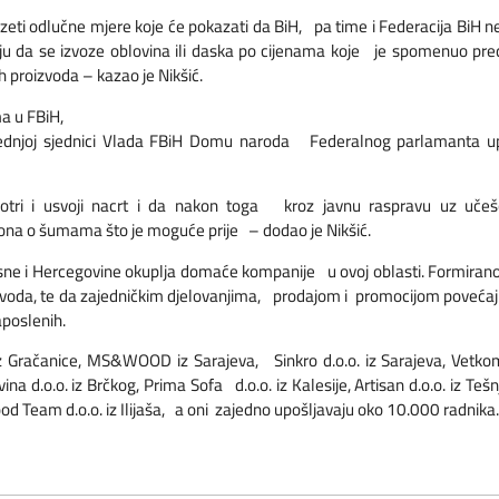
odlučne mjere koje će pokazati da BiH, pa time i Federacija BiH ne tr
 da se izvoze oblovina ili daska po cijenama koje je spomenuo pre
 proizvoda – kazao je Nikšić.
a u FBiH,
sljednjoj sjednici Vlada FBiH Domu naroda Federalnog parlamanta up
i i usvoji nacrt i da nakon toga kroz javnu raspravu uz učešć
ona o šumama što je moguće prije – dodao je Nikšić.
ne i Hercegovine okuplja domaće kompanije u ovoj oblasti. Formirano
izvoda, te da zajedničkim djelovanjima, prodajom i promocijom povećaj
aposlenih.
 iz Gračanice, MS&WOOD iz Sarajeva, Sinkro d.o.o. iz Sarajeva, Vetkom
lavina d.o.o. iz Brčkog, Prima Sofa d.o.o. iz Kalesije, Artisan d.o.o. iz 
ood Team d.o.o. iz Ilijaša, a oni zajedno upošljavaju oko 10.000 radnika.