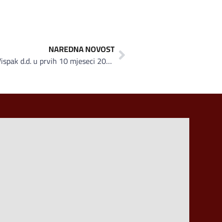
NAREDNA NOVOST
Rezultati poslovanje kompanije Vispak d.d. u prvih 10 mjeseci 2013.