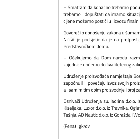
– Smatram da konačno trebamo poduzeti 
trebamo dopuštati da imamo situaciju
cijene možemo postići u izvozu finalnih
Govoreći o donošenju zakona u šumam
Nikšić je podsjetio da je na pretpo
Predstavničkom domu.
– Očekujemo da Dom naroda razmotr
zajednice dođemo do kvalitetenog zak
Udruženje proizvođača namještaja Bos
započnu ili povećaju izvoz svojih pro
a samim tim obim proizvodnje i broj z
Osnivači Udruženja su: Jadrina d.o.o.
Kiseljaka, Luxor d.o.o. iz Travnika, Og
Tešnja, AD Nautic d.o.o. iz Goražda i W
(Fena) gk/dv