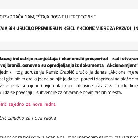
OIZVOĐAČA NAMJEŠTAJA BOSNE I HERCEGOVINE
 BiH URUČILO PREMIJERU NIKŠIĆU AKCIONE MJERE ZA RAZVOJ INDU
voj industrije namještaja i ekonomski prosperitet radi otvaran
ovoj branši, osnovna su opredjeljanja iz dokumenta „Akcione mjer
jednik tog udruženja Ramiz Grapkić uručio je danas „Akcione mjer
 glavnih mjera, a jedna od njih je da se porezi i doprinosi na plaće sma
oženo je da se cijene i uvjeti plaćanja oblovine lišćara za fabrike k
a i da se povećaju subvencije za otvaranje novih radnih mjesta.
štrić zajedno za nova radna
bvencionira troškove izlaganja na međunarodnim sajmovima radi promo