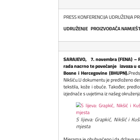
PRESS KONFERENCIJA UDRUŽENJA PR
UDRUŽENJE PROIZVOĐAČA NAMJEŠTAJA
SARAJEVO, 7. novembra (FENA) – Raz
rada nacrno te povećanje izvoza u 
Bosne i Hercegovine (BHUPN).
Preds
Nikšiću.U dokumentu je predloženo deset
tekstila, kože i obuće. Također, predl
izjednače s uvjetima iz našeg okruženj
S lijeva: Grapkić, Nikšić i Ku
mjesta
Mjerama je obuhvaćeno i da država su