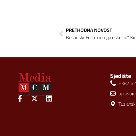
PRETHODNA NOVOST
Bosanski Fortitudo „preskočio“ Kin
Sjedište
+387 62
uprava
Tuzlansk