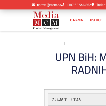
uprava@mcm.ba
+387 62 546 862
Tuzlan
O NAMA
USLUGE
UPN BiH: 
RADNIH
7.11.2013. (13:57)