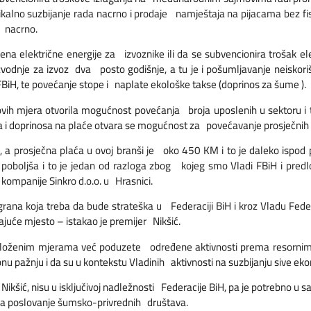
alno suzbijanje rada nacrno i prodaje namještaja na pijacama bez fis
a nacrno.
jena električne energije za izvoznike ili da se subvencionira trošak e
vodnje za izvoz dva posto godišnje, a tu je i pošumljavanje neiskori
iH, te povećanje stope i naplate ekološke takse (doprinos za šume ).
ovih mjera otvorila mogućnost povećanja broja uposlenih u sektoru i 
 i doprinosa na plaće otvara se mogućnost za povećavanje prosječnih 
ik, a prosječna plaća u ovoj branši je oko 450 KM i to je daleko ispod
poboljša i to je jedan od razloga zbog kojeg smo Vladi FBiH i predl
 kompanije Sinkro d.o.o. u Hrasnici.
grana koja treba da bude strateška u Federaciji BiH i kroz Vladu Feder
uće mjesto – istakao je premijer Nikšić.
dloženim mjerama već poduzete određene aktivnosti prema resornim 
pažnju i da su u kontekstu Vladinih aktivnosti na suzbijanju sive eko
Nikšić, nisu u isključivoj nadležnosti Federacije BiH, pa je potrebno u
i na poslovanje šumsko-privrednih društava.