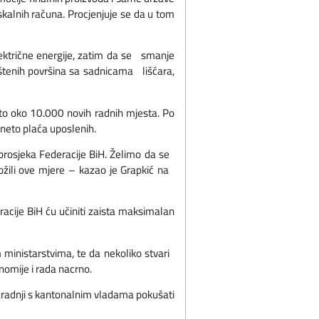
kalnih računa. Procjenjuje se da u tom
lektrične energije, zatim da se smanje
štenih površina sa sadnicama lišćara,
to oko 10.000 novih radnih mjesta. Po
neto plaća uposlenih.
 prosjeka Federacije BiH. Želimo da se
ožili ove mjere – kazao je Grapkić na
acije BiH ću učiniti zaista maksimalan
ministarstvima, te da nekoliko stvari
nomije i rada nacrno.
 saradnji s kantonalnim vladama pokušati