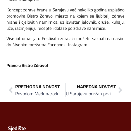
Koncept zdrave hrane u Sarajevu već nekoliko godina uspješno
promovira Bistro Zdravo, mjesto na kojem se ljubitelji zdrave
hrane i cjelovitih namirnica, uz izvrstan jelovnik, druže, kuhaju,
uče, razmjenjuju recepte i dolaze po zdrave namirnice.
Više infromacija o Festivalu zdravlja možete saznati na našim
društvenim mrežama Facebook i Instagram.
Pravo u Bistro Zdravo!
PRETHODNA NOVOST
NAREDNA NOVOST
Povodom Međunarodnog dana djeteta Hoše komerc darovao djecu bez roditeljskog staranja u Domu na Bjelavama
U Sarajevu održan prvi «Festival zdravlja»: Sav novac prikupljen od ulaznica doniran «Roditeljskoj kući»
Sjedište