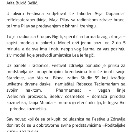
Atifa Buldić Bešić.
U okviru Festivala sudjelovat će također Asja Dupanović
refleksoterapeutkinja, Maja Pilav sa radionicom zdrave hrane,
te Irma Pilav sa predavanjem o ishrani i treningu.
Tu je i radionica Croquis Nigth, specifična forma brzog crtanja –
zapisi modela u pokretu. Model drži jednu pozu od 2 do 5
minuta, a da sve ima i notu neopisivog šarma, za vas poziraju
živi modeli koje predvodi umjetnica Lea Jerlagić.
Uz panele i radionice, Festival zdravlja ponudio je priliku za
predstavljanje mnogobrojnim brendovima koji će imati svoje
štandove, kao što su: Biona, zatim Studio 59 koji izrađuje
unikatne drvene daske i namještaj, Rebecca Teclemariam sa
svojim nakitom, Pharmamaac – vegan linije
Weledinih proizvoda, Beeluv cosmetics – domaća prirodna
kozmetika, Tanja Munda – promocija eteričnih ulja, te Ingea Bio
– prirodna kozmetika.
Sav novac koji će se prikupiti od ulaznica na Festivalu Zdravlja
donirat će se u dobrotvorne svrhe predstavnicima «Roditeljske
kuće» u Sarajevu.