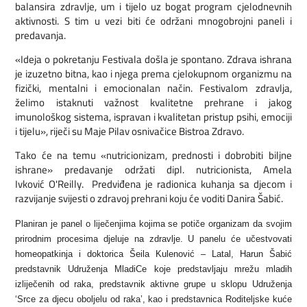
balansira zdravlje, um i tijelo uz bogat program cjelodnevnih
aktivnosti. S tim u vezi biti će održani mnogobrojni paneli i
predavanja.
«Ideja o pokretanju Festivala došla je spontano. Zdrava ishrana
je izuzetno bitna, kao i njega prema cjelokupnom organizmu na
fizički, mentalni i emocionalan način. Festivalom zdravlja,
želimo istaknuti važnost kvalitetne prehrane i jakog
imunološkog sistema, ispravan i kvalitetan pristup psihi, emociji
i tijelu», riječi su Maje Pilav osnivačice Bistroa Zdravo.
Tako će na temu «nutricionizam, prednosti i dobrobiti biljne
ishrane» predavanje održati dipl. nutricionista, Amela
Ivković O'Reilly. Predviđena je radionica kuhanja sa djecom i
razvijanje svijesti o zdravoj prehrani koju će voditi Danira Šabić.
Planiran je panel o liječenjima kojima se potiče organizam da svojim
prirodnim procesima djeluje na zdravlje. U panelu će učestvovati
homeopatkinja i doktorica Šeila Kulenović – Latal, Harun Šabić
predstavnik Udruženja MladiCe koje predstavljaju mrežu mladih
izliječenih od raka, predstavnik aktivne grupe u sklopu Udruženja
‘Srce za djecu oboljelu od raka’, kao i predstavnica Roditeljske kuće