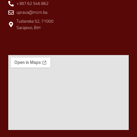
+387 62 546 862
uprava@mcm.ba
Tuzlanska 52, 71000
Sarajevo, BiH