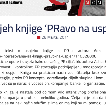
jeh knjige ‘PRavo na usp
28 Marta, 2011
je tekst o uspjehu knjige o PR-u, autora Adis H
eliko-interesovanje-za-knjigu-pravo-na-uspjeh/110328008
čne upute i savjeta kako do vašeg PR cilja", bh. autora Adisa 
ovesti i kontrolirati PR strategiju potkrijepljenu mnogobrojn
liki uspjeh.
Knjiga na praktičan način vodi čitatelja kroz s
egije, preko PR koncepta, određivanja ciljnih skupina i komun
već su je naručile vodeće bh. kompanije, banke i organizacije.
 knjiga je nastala pod dojmom vrlo intenzivnog profesionaln
R kampanja u proteklih nekoliko godina. "Želja mi je bila da
i da se na neki način odužim svima onima koji su mi pomogli u