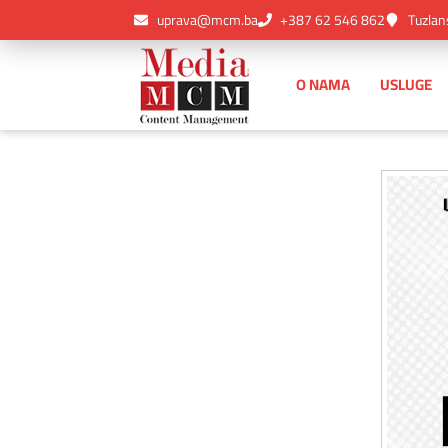
uprava@mcm.ba
+387 62 546 862
Tuzlan
O NAMA
USLUGE