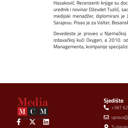
Hasaković. Recenzenti knjige su doc.
urednik i novinar Dževdet Tuzlić, s
medijski menadžer, diplomirani je
Sarajevu. Pisao je za Valter, Bosan
Devedeste je proveo u Njemačkoj r
izdavačkoj kući Oxygen, a 2010. od
Managementa, kompanije specijalizir
Sjedište
+387 62
uprava
Tuzlansk