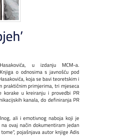
jeh’
asakovića, u izdanju MCM-a.
 Knjiga o odnosima s javnošću pod
Hasakovića, koja se bavi teoretskim i
im praktičnim primjerima, tri mjeseca
ve korake u kreiranju i provedbi PR
ikacijskih kanala, do definiranja PR
og, ali i emotivnog naboja koji je
 i na ovaj način dokumentiram jedan
 tome", pojašnjava autor knjige Adis