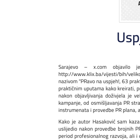
Usp
Sarajevo – x.com objavilo 
http://www.klix.ba/vijesti/bih/v
nazivom "PRavo na uspjeh!, 63 prakti
praktičnim uputama kako kreirati, pr
nakon objavljivanja doživjela je ve
kampanje, od osmišljavanja PR strat
instrumenata i provedbe PR plana, a 
Kako je autor Hasaković sam kazao
uslijedio nakon provedbe brojnih P
period profesionalnog razvoja, ali 