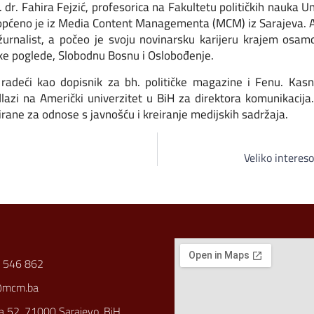
 dr. Fahira Fejzić, profesorica na Fakultetu političkih nauka Un
aopćeno je iz Media Content Managementa (MCM) iz Sarajeva. Ad
 žurnalist, a počeo je svoju novinarsku karijeru krajem osa
ske poglede, Slobodnu Bosnu i Oslobođenje.
adeći kao dopisnik za bh. političke magazine i Fenu. Kasn
lazi na Američki univerzitet u BiH za direktora komunikacija
ane za odnose s javnošću i kreiranje medijskih sadržaja.
Veliko interes
 546 862
@mcm.ba
a 52, 71000 Sarajevo, BiH