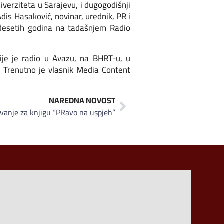
iverziteta u Sarajevu, i dugogodišnji
is Hasaković, novinar, urednik, PR i
mdesetih godina na tadašnjem Radio
ije je radio u Avazu, na BHRT-u, u
. Trenutno je vlasnik Media Content
NAREDNA NOVOST
ovanje za knjigu “PRavo na uspjeh”