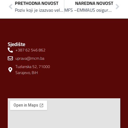
PRETHODNA NOVOST
NAREDNA NOVOST
Poziv koji je izazvao veliku pažnju na društvenim mrežama: MS&WOOD nudi stipendije i posao svim srednjoškolcima koji upišu i završe drvoprerađivačku školu
MFS –EMMAUS osigurao iftare za više od 31.000 postača u BiH i u Siriji
Sjedište
+387 62 546 862
uprava@mcm.ba
Tuzlanska 52, 71000
Sarajevo, BiH