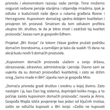
privredu i ekonomskom razvoju naše zemlje. Time možemo
osigurati redovne penzije starijima i stipendije mladima. Ipak je
odluka o budućnosti naše djece u rukama građana Bosne i
Hercegovine. Kupovinom domaćeg ujedno dobijem kvalitetan i
provjeren bh. proizvod. Smatram da tom odlukom profitira
ukupno bh. društvo, te da je bitno imati i zadržati taj kvalitet
proizvoda“, kazao nam je gospodin Edhem.
Projekat „BH. Korpa“ će tokom čitave godine pružati podršku
domaćim brendovima, a zamišljen je tako da svakih 15 dana na
akciji budu novih 5 domaćih proizvoda.
„Kupovinom domaćih proizvoda ulažem u svoju državu,
obrazovanje, zdravstvo, administracije i penzije. Davno sam se
uvjerila da su domaći proizvođači kvalitetniji, i zato se držim
onog „Samo made in BiH“, izjavila nam je gospođa Mire.
„Domaća privreda gradi društvo i sredinu u kojoj živimo. Zato
nastojim i ja, kao član tog sistema, doprinijeti koliko mogu, a to
počinje zaista kupovinom domaćih proizvoda“, navela je Amra.
Gospođa Majda ističe povjerenje kao jedan od ključnih motiva,
zašto se odlučila kupovati u BH. korpi. «Zašto ne kupovati