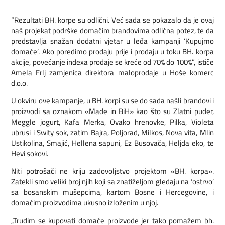
“Rezultati BH. korpe su odlični. Već sada se pokazalo da je ovaj
naš projekat podrške domaćim brandovima odlična potez, te da
predstavlja snažan dodatni vjetar u leđa kampanji ‘Kupujmo
domaće’. Ako poredimo prodaju prije i prodaju u toku BH. korpa
akcije, povećanje indexa prodaje se kreće od 70% do 100%”, ističe
Amela Frlj zamjenica direktora maloprodaje u Hoše komerc
d.o.o.
U okviru ove kampanje, u BH. korpi su se do sada našli brandovi i
proizvodi sa oznakom «Made in BiH» kao što su Zlatni puder,
Meggle jogurt, Kafa Merka, Ovako hrenovke, Pilka, Violeta
ubrusi i Swity sok, zatim Bajra, Poljorad, Milkos, Nova vita, Mlin
Ustikolina, Smajić, Hellena sapuni, Ez Busovača, Heljda eko, te
Hevi sokovi.
Niti potrošači ne kriju zadovoljstvo projektom «BH. korpa».
Zatekli smo veliki broj njih koji sa znatiželjom gledaju na ‘ostrvo’
sa bosanskim mušepcima, kartom Bosne i Hercegovine, i
domaćim proizvodima ukusno izloženim u njoj.
„Trudim se kupovati domaće proizvode jer tako pomažem bh.