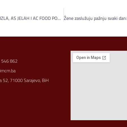
AS HOLDING: VISPAK, SOLANA TUZLA, AS JELAH I AC FOOD POVEĆALI IZVOZ
 546 862
@mcm.ba
a 52, 71000 Sarajevo, BiH