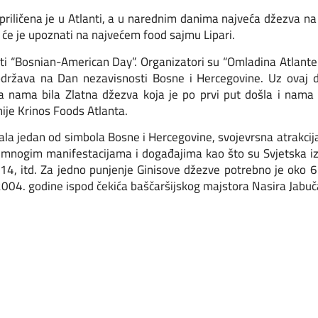
upriličena je u Atlanti, a u narednim danima najveća džezva na
 će je upoznati na najvećem food sajmu Lipari.
ti “Bosnian-American Day”. Organizatori su “Omladina Atlante
održava na Dan nezavisnosti Bosne i Hercegovine. Uz ovaj 
 sa nama bila Zlatna džezva koja je po prvi put došla i nama
ije Krinos Foods Atlanta.
la jedan od simbola Bosne i Hercegovine, svojevrsna atrakcij
, na mnogim manifestacijama i događajima kao što su Svjetska i
4, itd. Za jedno punjenje Ginisove džezve potrebno je oko 
 2004. godine ispod čekića baščaršijskog majstora Nasira Jabu