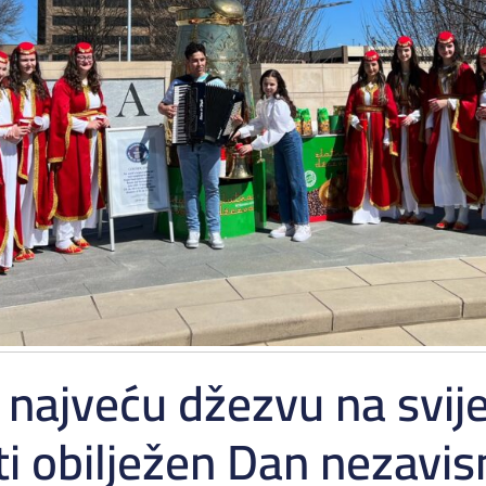
najveću džezvu na svij
ti obilježen Dan nezavis