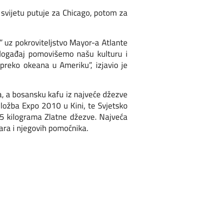
 svijetu putuje za Chicago, potom za
” uz pokroviteljstvo Mayor-a Atlante
događaj pomovišemo našu kulturu i
 preko okeana u Ameriku”, izjavio je
a, a bosansku kafu iz najveće džezve
zložba Expo 2010 u Kini, te Svjetsko
65 kilograma Zlatne džezve. Najveća
čara i njegovih pomoćnika.