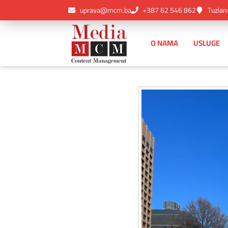
uprava@mcm.ba
+387 62 546 862
Tuzlan
O NAMA
USLUGE