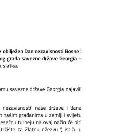
e obilježen Dan nezavisnosti Bosne i
nog grada savezne države Georgia –
a slatka.
omu savezne države Georgia najavili
 nezavisnosti’ naše države i dana
m našim građanima u zemlji i svijetu
sečnu turneju na ovaj način će biti
ržište za Zlatnu džezvu ”, ističu u