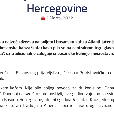
Hercegovine
2 Marta, 2022
vu najveću džezvu na svijetu i bosansku kafu u Atlanti jučer j
 bosanska kahva/kafa/kava pila se na centralnom trgu glav
za”, uz tradicionalne zalogaje iz bosanske kuhinje i neizostavn
ičko – Bosanskog prijateljstva jučer su u Predstavničkom d
omb.
skom kafom. Nije bilo boljeg povoda za druženje od ‘Dana
’. Ponosni na sve što smo postigli, ove godine zajedno sa svi
i Bosne i Hercegovine, ali i 50 godina Vispaka. Kroz jednomje
 kultura i tradicija u Americi, koja je naše drugo izvozno t