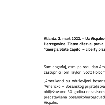
Atlanta, 2. mart 2022. – Uz Vispako
Hercegovine. Zlatna džezva, prava
“Georgia State Capitol – Liberty pla
Sam događaj, osmi po redu dan Amer
zastupnici Tom Taylor i Scott Holc
„Amerikanci su oduševljeni bosan
‘Američko – Bosanskog prijateljstva
obilježavamo 30 godina nezavisnost
predstavljena bosanskohercegovačka
Vispaku.