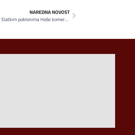
NAREDNA NOVOST
Žene zaslužuju pažnju svaki dan: Slatkim poklonima Hoše komerc čestitao ženama 8. mart