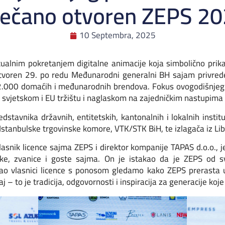
ečano otvoren ZEPS 2
10 Septembra, 2025
alnim pokretanjem digitalne animacije koja simbolično prikaz
 otvoren 29. po redu Međunarodni generalni BH sajam privr
2.000 domaćih i međunarodnih brendova. Fokus ovogodišnjeg 
ka svjetskom i EU tržištu i naglaskom na zajedničkim nastupim
tavnika državnih, entitetskih, kantonalnih i lokalnih instit
a Istanbulske trgovinske komore, VTK/STK BiH, te izlagača iz Lib
asnik licence sajma ZEPS i direktor kompanije TAPAS d.o.o., 
ke, zvanice i goste sajma. On je istakao da je ZEPS od s
Kao vlasnici licence s ponosom gledamo kako ZEPS prerasta 
– to je tradicija, odgovornosti i inspiracija za generacije koje