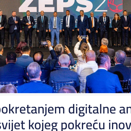
pokretanjem digitalne an
vijet kojeg pokreću inov