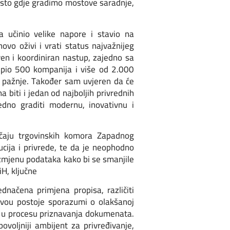
jesto gdje gradimo mostove saradnje,
 učinio velike napore i stavio na
vo oživi i vrati status najvažnijeg
en i koordiniran nastup, zajedno sa
upio 500 kompanija i više od 2.000
 pažnje. Također sam uvjeren da će
biti i jedan od najboljih privrednih
dno graditi modernu, inovativnu i
ačaju trgovinskih komora Zapadnog
ucija i privrede, te da je neophodno
azmjenu podataka kako bi se smanjile
iH, ključne
dnačena primjena propisa, različiti
nivou postoje sporazumi o olakšanoj
 i u procesu priznavanja dokumenata.
voljniji ambijent za privređivanje,