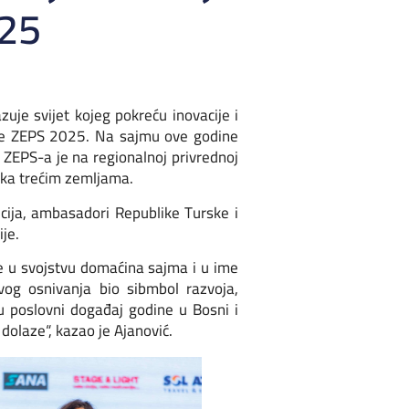
025
uje svijet kojeg pokreću inovacije i
ede ZEPS 2025. Na sajmu ove godine
ZEPS-a je na regionalnoj privrednoj
a ka trećim zemljama.
ucija, ambasadori Republike Turske i
ije.
je u svojstvu domaćina sajma i u ime
vog osnivanja bio sibmbol razvoja,
u poslovni događaj godine u Bosni i
 dolaze“, kazao je Ajanović.