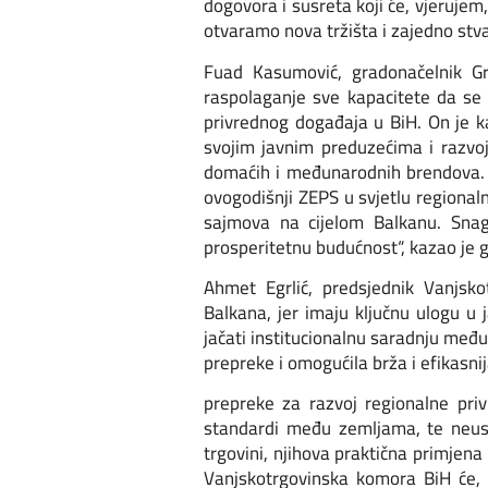
dogovora i susreta koji će, vjeruje
otvaramo nova tržišta i zajedno st
Fuad Kasumović, gradonačelnik Gr
raspolaganje sve kapacitete da se 
privrednog događaja u BiH. On je k
svojim javnim preduzećima i razvo
domaćih i međunarodnih brendova. 
ovogodišnji ZEPS u svjetlu regional
sajmova na cijelom Balkanu. Snag
prosperitetnu budućnost“, kazao je
Ahmet Egrlić, predsjednik Vanjsk
Balkana, jer imaju ključnu ulogu u 
jačati institucionalnu saradnju međ
prepreke i omogućila brža i efikasni
prepreke za razvoj regionalne priv
standardi među zemljama, te neuskl
trgovini, njihova praktična primjen
Vanjskotrgovinska komora BiH će, u