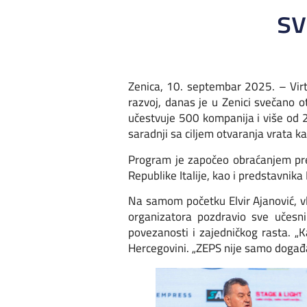
sv
Zenica, 10. septembar 2025. – Virtu
razvoj, danas je u Zenici svečano
učestvuje 500 kompanija i više od 
saradnji sa ciljem otvaranja vrata 
Program je započeo obraćanjem preds
Republike Italije, kao i predstavnik
Na samom početku Elvir Ajanović, vl
organizatora pozdravio sve učesni
povezanosti i zajedničkog rasta. „
Hercegovini. „ZEPS nije samo događaj 