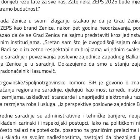
m, donijeti rezultate za sve nas. Zato neka ZEPS 2025 bude m
varamo budućnost.“
ada Zenice u svom izlaganju istakao je da je Grad Zenica
ZEPS kao brand Zenice, nakon pet godina neodržavanja, pono
azao da će se Grad Zenica na sajmu predstaviti kroz jedinstv
jnim institucijama. „Sretan sam što je ovogodišnji sajam ok
Radi se o izuzetno respektabilnim brojkama vrijednim svake
ne saradnje i povezivanja poslovne zajednice Zapadnog Balkana 
a Zenice je u saradnji. Dokazujemo da smo u stanju zaje
 gradonačelnik Kasumović.
otrgovinske/Spoljnotrgovinske komore BiH je govorio o zn
jačanju regionalne saradnje, djelujući kao most između instit
u zemljama, usklađivati standarde i unaprijediti elektronsku r
ja razmjena roba i usluga. „Iz perspektive poslovne zajednice B
redne saradnje su administrativne i tehničke barijere, neuje
ađeni carinski i inspekcijski postupci. Iako na političkom 
a često nailazi na poteškoće, posebno na graničnim prelazima
 skladu sa svojim nadležnostima, nastojati da obezbijedi po