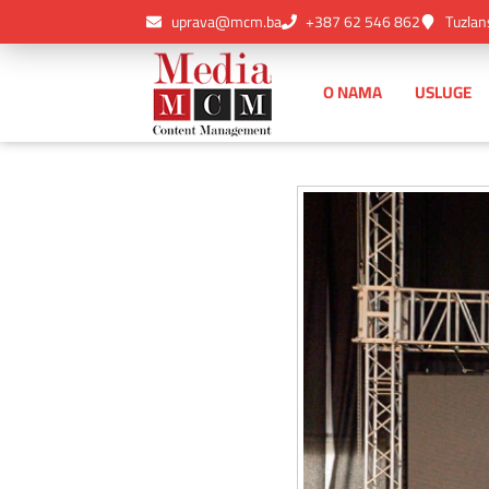
uprava@mcm.ba
+387 62 546 862
Tuzlan
O NAMA
USLUGE