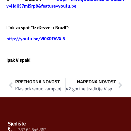
v
=
HdKS
7
mI
5
rp
8&
feature
=
youtu
.
be
Link za spot “Iz džezve u Brazil”:
http://youtu.be/Vl0XRFAVXl8
Ipak Vispak!
PRETHODNA NOVOST
NAREDNA NOVOST
Klas pokrenuo kampanju „Kupujmo domaće – Gradimo BiH“
42 godine tradicije Vispaka
Sjedište
+387 62 546 862