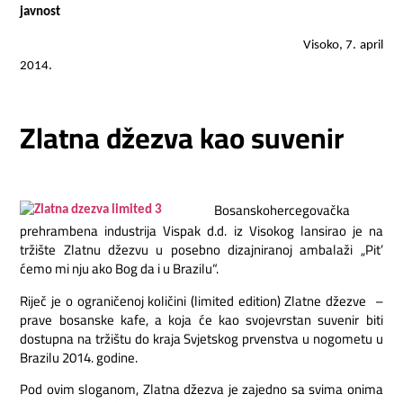
javnost
Visoko, 7. april
2014.
Zlatna
d
ž
ezva
kao
suvenir
Bosanskohercegovačka
prehrambena industrija Vispak d.d. iz Visokog lansirao je na
tržište Zlatnu džezvu u posebno dizajniranoj ambalaži „Pit’
ćemo mi nju ako Bog da i u Brazilu“.
Riječ je o ograničenoj količini (limited edition) Zlatne džezve –
prave bosanske kafe, a koja će kao svojevrstan suvenir biti
dostupna na tržištu do kraja Svjetskog prvenstva u nogometu u
Brazilu 2014. godine.
Pod ovim sloganom, Zlatna džezva je zajedno sa svima onima