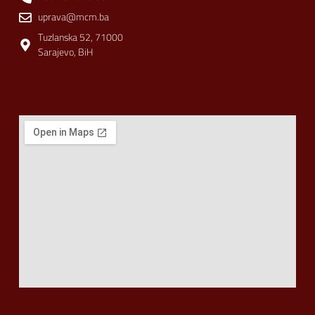
uprava@mcm.ba
Tuzlanska 52, 71000
Sarajevo, BiH