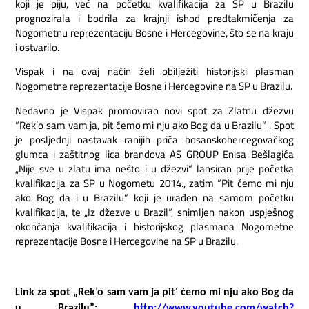
koji je piju, već na početku kvalifikacija za SP u Brazilu
prognozirala i bodrila za krajnji ishod predtakmičenja za
Nogometnu reprezentaciju Bosne i Hercegovine, što se na kraju
i ostvarilo.
Vispak i na ovaj način želi obilježiti historijski plasman
Nogometne reprezentacije Bosne i Hercegovine na SP u Brazilu.
Nedavno je Vispak promovirao novi spot za Zlatnu džezvu
“Rek’o sam vam ja, pit ćemo mi nju ako Bog da u Brazilu“ . Spot
je posljednji nastavak ranijih priča bosanskohercegovačkog
glumca i zaštitnog lica brandova AS GROUP Enisa Bešlagića
„Nije sve u zlatu ima nešto i u džezvi“ lansiran prije početka
kvalifikacija za SP u Nogometu 2014., zatim “Pit ćemo mi nju
ako Bog da i u Brazilu” koji je urađen na samom početku
kvalifikacija, te „Iz džezve u Brazil“, snimljen nakon uspješnog
okončanja kvalifikacija i historijskog plasmana Nogometne
reprezentacije Bosne i Hercegovine na SP u Brazilu.
Link
za
spot
„
Rek
’
o
sam
vam
ja
pit‘
ć
emo
mi
nju
ako
Bog
da
u
Brazilu
”:
http
://
www
.
youtube
.
com
/
watch
?