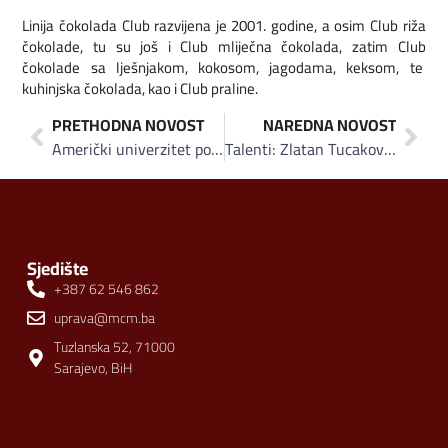
Linija čokolada Club razvijena je 2001. godine, a osim Club riža
čokolade, tu su još i Club mliječna čokolada, zatim Club
čokolade sa lješnjakom, kokosom, jagodama, keksom, te
kuhinjska čokolada, kao i Club praline.
PRETHODNA NOVOST
NAREDNA NOVOST
Američki univerzitet potpisao ugovor u Tuzli
Talenti: Zlatan Tucaković ide po još jednu medalju
Sjedište
+387 62 546 862
uprava@mcm.ba
Tuzlanska 52, 71000
Sarajevo, BiH