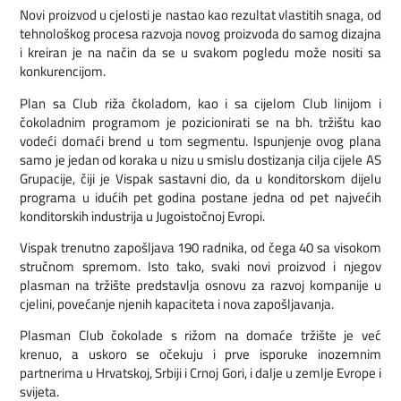
Novi proizvod u cjelosti je nastao kao rezultat vlastitih snaga, od
tehnološkog procesa razvoja novog proizvoda do samog dizajna
i kreiran je na način da se u svakom pogledu može nositi sa
konkurencijom.
Plan sa Club riža čkoladom, kao i sa cijelom Club linijom i
čokoladnim programom je pozicionirati se na bh. tržištu kao
vodeći domaći brend u tom segmentu. Ispunjenje ovog plana
samo je jedan od koraka u nizu u smislu dostizanja cilja cijele AS
Grupacije, čiji je Vispak sastavni dio, da u konditorskom dijelu
programa u idućih pet godina postane jedna od pet najvećih
konditorskih industrija u Jugoistočnoj Evropi.
Vispak trenutno zapošljava 190 radnika, od čega 40 sa visokom
stručnom spremom. Isto tako, svaki novi proizvod i njegov
plasman na tržište predstavlja osnovu za razvoj kompanije u
cjelini, povećanje njenih kapaciteta i nova zapošljavanja.
Plasman Club čokolade s rižom na domaće tržište je već
krenuo, a uskoro se očekuju i prve isporuke inozemnim
partnerima u Hrvatskoj, Srbiji i Crnoj Gori, i dalje u zemlje Evrope i
svijeta.