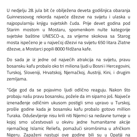
U nedjelju 28. jula bit će obilježena deveta godišnjica obaranja
Guinnessovog rekorda najveće džezve na svijetu i ulaska u
najpopularniju knjigu svjetskih čuda. Prije devet godina pod
Starim mostom u Mostaru, spomenikom nulte kategorije
svjetske baštine UNESCO-a, za vrijeme skokova sa Starog
mosta ispečeno je u najvećoj džezvi na svijetu 650 litara Zlatne
džezve, a Mostarci popili 8000 fildžana kafe.
Do sada je iz jedne od najvećih atrakcija na svijetu, pravu
bosansku kafu probalo oko tri miliona ljudi u Bosni i Hercegovini,
Turskoj, Sloveniji, Hrvatskoj, Njemačkoj, Austriji, Kini, i drugim
zemljama.
“Gdje god da se pojavimo ljudi odlično reaguju. Nakon što
probaju našu pravu bosansku, požele da im sipamo još. Najveće
iznenađenje odličnim ukusom postigli smo upravo u Turskoj,
prošle godine kada je bosansku kafu probalo gotovo million
Turaka. Oduševljenje nisu krili niti Nijemci sa nedavne turneje u
kojoj smo učestvovali u okviru jedne humanitarne akcije
njemačkog Islamic Reliefa, pomažući siromšnima u afričkom
Nigeru. Zapaženi nastupi ove godine bili su u Opatiji na