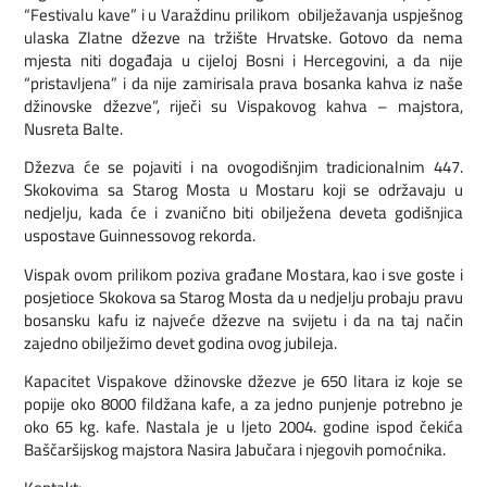
“Festivalu kave” i u Varaždinu prilikom obilježavanja uspješnog
ulaska Zlatne džezve na tržište Hrvatske. Gotovo da nema
mjesta niti događaja u cijeloj Bosni i Hercegovini, a da nije
“pristavljena” i da nije zamirisala prava bosanka kahva iz naše
džinovske džezve”, riječi su Vispakovog kahva – majstora,
Nusreta Balte.
Džezva će se pojaviti i na ovogodišnjim tradicionalnim 447.
Skokovima sa Starog Mosta u Mostaru koji se održavaju u
nedjelju, kada će i zvanično biti obilježena deveta godišnjica
uspostave Guinnessovog rekorda.
Vispak ovom prilikom poziva građane Mostara, kao i sve goste i
posjetioce Skokova sa Starog Mosta da u nedjelju probaju pravu
bosansku kafu iz najveće džezve na svijetu i da na taj način
zajedno obilježimo devet godina ovog jubileja.
Kapacitet Vispakove džinovske džezve je 650 litara iz koje se
popije oko 8000 fildžana kafe, a za jedno punjenje potrebno je
oko 65 kg. kafe. Nastala je u ljeto 2004. godine ispod čekića
Baščaršijskog majstora Nasira Jabučara i njegovih pomoćnika.