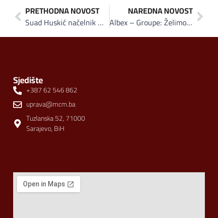
PRETHODNA NOVOST
NAREDNA NOVOST
Suad Huskić načelnik Općine Tešanj: Kao partner za budućnost želimo biti regionalno prepoznatljivi i konkurentni
Albex – Groupe: Želimo vratiti Visoko tamo gdje je bilo prije rata u kožarskoj industriji i pružiti dovoljne količine Turskoj kao najvećem kupcu janjećih i ovčijih koža
Sjedište
+387 62 546 862
uprava@mcm.ba
Tuzlanska 52, 71000
Sarajevo, BiH