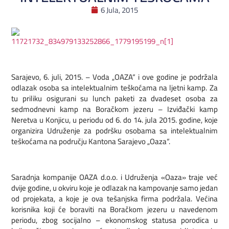
6 Jula, 2015
Sarajevo, 6. juli, 2015. – Voda „OAZA“ i ove godine je podržala
odlazak osoba sa intelektualnim teškoćama na ljetni kamp. Za
tu priliku osigurani su lunch paketi za dvadeset osoba za
sedmodnevni kamp na Boračkom jezeru – Izviđački kamp
Neretva u Konjicu, u periodu od 6. do 14. jula 2015. godine, koje
organizira Udruženje za podršku osobama sa intelektualnim
teškoćama na području Kantona Sarajevo „Oaza“.
Saradnja kompanije OAZA d.o.o. i Udruženja «Oaza» traje već
dvije godine, u okviru koje je odlazak na kampovanje samo jedan
od projekata, a koje je ova tešanjska firma podržala. Većina
korisnika koji će boraviti na Boračkom jezeru u navedenom
periodu, zbog socijalno – ekonomskog statusa porodica u