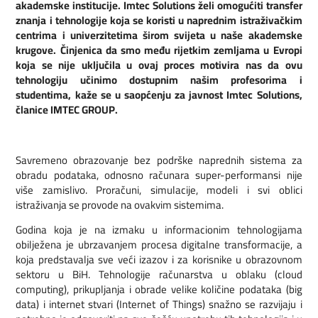
akademske institucije. Imtec Solutions želi omogućiti transfer
znanja i tehnologije koja se koristi u naprednim istraživačkim
centrima i univerzitetima širom svijeta u naše akademske
krugove. Činjenica da smo među rijetkim zemljama u Evropi
koja se nije uključila u ovaj proces motivira nas da ovu
tehnologiju učinimo dostupnim našim profesorima i
studentima, kaže se u saopćenju za javnost Imtec Solutions,
članice IMTEC GROUP.
Savremeno obrazovanje bez podrške naprednih sistema za
obradu podataka, odnosno računara super-performansi nije
više zamislivo. Proračuni, simulacije, modeli i svi oblici
istraživanja se provode na ovakvim sistemima.
Godina koja je na izmaku u informacionim tehnologijama
obilježena je ubrzavanjem procesa digitalne transformacije, a
koja predstavalja sve veći izazov i za korisnike u obrazovnom
sektoru u BiH. Tehnologije računarstva u oblaku (cloud
computing), prikupljanja i obrade velike količine podataka (big
data) i internet stvari (Internet of Things) snažno se razvijaju i