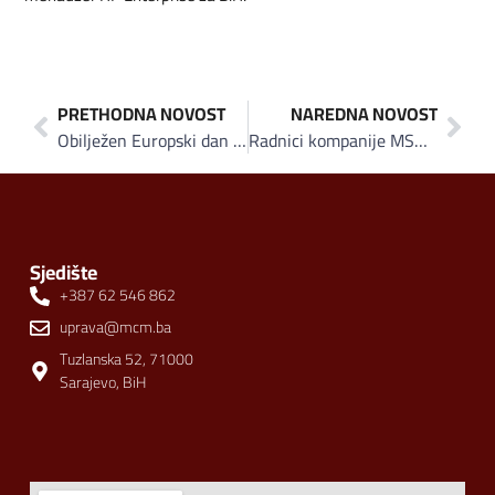
PRETHODNA NOVOST
NAREDNA NOVOST
Obilježen Europski dan borbe protiv trgovine ljudima
Radnici kompanije MS&WOOD i fojnički srednjoškolci zasadili 5.500 sadnica šume
Sjedište
+387 62 546 862
uprava@mcm.ba
Tuzlanska 52, 71000
Sarajevo, BiH