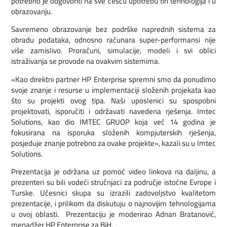
potrebno je odgovoriti na sve češću upotrebu tih tehnologija i u
obrazovanju.
Savremeno obrazovanje bez podrške naprednih sistema za
obradu podataka, odnosno računara super-performansi nije
više zamislivo. Proračuni, simulacije, modeli i svi oblici
istraživanja se provode na ovakvim sistemima.
«Kao direktni partner HP Enterprise spremni smo da ponudimo
svoje znanje i resurse u implementaciji složenih projekata kao
što su projekti ovog tipa. Naši uposlenici su spospobni
projektovati, isporučiti i održavati navedena rješenja. Imtec
Solutions, kao dio IMTEC GRUOP koja već 14 godina je
fokusirana na isporuka složenih kompjuterskih rješenja,
posjeduje znanje potrebno za ovake projekte», kazali su u Imtec
Solutions.
Prezentacija je održana uz pomoć video linkova na daljinu, a
prezenteri su bili vodeći stručnjaci za područje istočne Evrope i
Turske. Učesnici skupa su izrazili zadovoljstvo kvalitetom
prezentacije, i prilikom da diskutuju o najnovijim tehnologijama
u ovoj oblasti. Prezentaciju je moderirao Adnan Bratanović,
menadžer HP Enterprise za BiH.