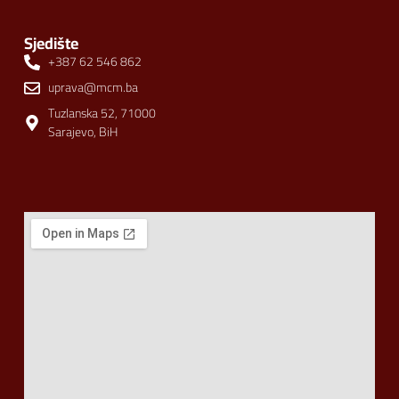
Sjedište
+387 62 546 862
uprava@mcm.ba
Tuzlanska 52, 71000
Sarajevo, BiH