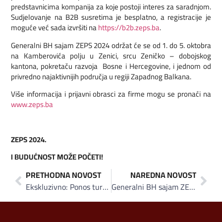
predstavnicima kompanija za koje postoji interes za saradnjom.
Sudjelovanje na B2B susretima je besplatno, a registracije je
moguće već sada izvršiti na
https://b2b.zeps.ba
.
Generalni BH sajam ZEPS 2024 održat će se od 1. do 5. oktobra
na Kamberovića polju u Zenici, srcu Zeničko – dobojskog
kantona, pokretaču razvoja Bosne i Hercegovine, i jednom od
privredno najaktivnijih područja u regiji Zapadnog Balkana.
Više informacija i prijavni obrasci za firme mogu se pronaći na
www.zeps.ba
ZEPS 2024.
I BUDUĆNOST MOŽE POČETI!
PRETHODNA NOVOST
NAREDNA NOVOST
Ekskluzivno: Ponos turske automobilske industrije električni Togg T10X bit će izložen na Generalnom BH sajmu ZEPS 2024
Generalni BH sajam ZEPS 2024: Mjesec dana prije početka sajma popunjenost 80 posto