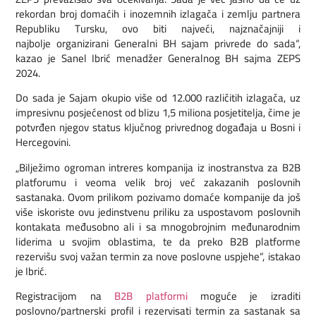
rekordan broj domaćih i inozemnih izlagača i zemlju partnera
Republiku Tursku, ovo biti najveći, najznačajniji i
najbolje organizirani Generalni BH sajam privrede do sada“,
kazao je Sanel Ibrić menadžer Generalnog BH sajma ZEPS
2024.
Do sada je Sajam okupio više od 12.000 različitih izlagača, uz
impresivnu posjećenost od blizu 1,5 miliona posjetitelja, čime je
potvrđen njegov status ključnog privrednog događaja u Bosni i
Hercegovini.
„Bilježimo ogroman intreres kompanija iz inostranstva za B2B
platforumu i veoma velik broj već zakazanih poslovnih
sastanaka. Ovom prilikom pozivamo domaće kompanije da još
više iskoriste ovu jedinstvenu priliku za uspostavom poslovnih
kontakata međusobno ali i sa mnogobrojnim međunarodnim
liderima u svojim oblastima, te da preko B2B platforme
rezervišu svoj važan termin za nove poslovne uspjehe“, istakao
je Ibrić.
Registracijom na
B2B platformi
moguće je izraditi
poslovno/partnerski profil i rezervisati termin za sastanak sa